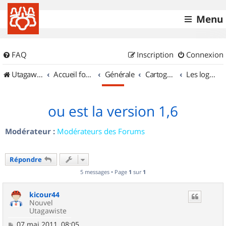
Menu
FAQ
Inscription
Connexion
UtagawaVTT (Randos VTT et VTTAE avec traces GPS)
Accueil forum
Générale
Cartographie et GPS
Les logiciels
ou est la version 1,6
Modérateur :
Modérateurs des Forums
Répondre
5 messages • Page
1
sur
1
kicour44
Nouvel
Utagawiste
M
07 mai 2011, 08:05