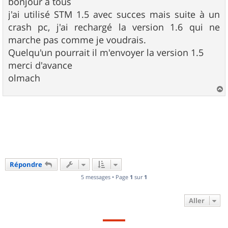
s
bonjour à tous
s
j'ai utilisé STM 1.5 avec succes mais suite à un
a
g
crash pc, j'ai rechargé la version 1.6 qui ne
e
marche pas comme je voudrais.
Quelqu'un pourrait il m'envoyer la version 1.5
merci d'avance
olmach
a
u
t
Répondre
5 messages • Page
1
sur
1
Aller