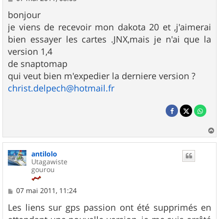
e
s
bonjour
s
je viens de recevoir mon dakota 20 et ,j'aimerai
a
g
bien essayer les cartes .JNX,mais je n'ai que la
e
version 1,4
de snaptomap
qui veut bien m'expedier la derniere version ?
christ.delpech@hotmail.fr
a
u
antilolo
t
Utagawiste
gourou
M
07 mai 2011, 11:24
e
s
Les liens sur gps passion ont été supprimés en
s