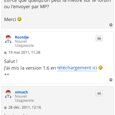
Est-ce que quelqu'un peut la mettre sur le forum
ou l'envoyer par MP?
Merci
a
u
Rootdje
t
Nouvel
Utagawiste
M
19 mai 2011, 11:28
e
s
Salut !
s
téléchargement ici
J'ai mis la version 1.6 en
a
g
++
e
a
u
olmach
t
Nouvel
Utagawiste
M
28 déc. 2011, 12:16
e