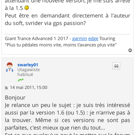
attendant une nouvelle version, je me suis arrêté
a
g
à la 1.5
e
Peut être en demandant directement à l'auteur
du soft, svrider via gps passion?
Giant Trance Advanced 1 2017 -
garmin
edge
Touring
"Plus tu pédales moins vite, moins t'avances plus vite"
a
u
swarley01
t
Utagawiste
habitué
M
14 mai 2011, 15:00
e
s
Bonjour
s
Je relance un peu le sujet : je suis très intéressé
a
g
aussi par la version 1.6 (ou 1.5) : je n'arrive pas à
e
la trouver. Même si ces versions ne sont pas
parfaites, c'est mieux que rien du tout...