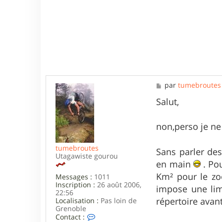
M
par
tumebroutes
e
s
Salut,
s
a
g
non,perso je ne
e
tumebroutes
Sans parler des
Utagawiste gourou
en main
. Po
Km² pour le zo
Messages :
1011
Inscription :
26 août 2006,
impose une limi
22:56
répertoire avan
Localisation :
Pas loin de
Grenoble
C
Contact :