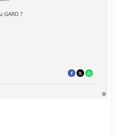
 du GARD ?
H
a
u
t