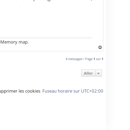
- Memory map.
H
a
u
4 messages • Page
1
sur
1
t
Aller
upprimer les cookies
Fuseau horaire sur
UTC+02:00