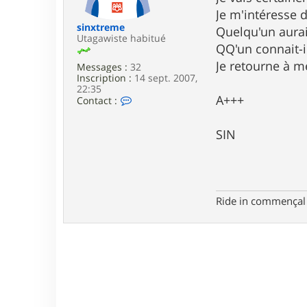
e
Je m'intéresse d
sinxtreme
Quelqu'un aurai
Utagawiste habitué
QQ'un connait-i
Je retourne à m
Messages :
32
Inscription :
14 sept. 2007,
22:35
A+++
C
Contact :
o
n
t
SIN
a
c
t
e
r
s
Ride in commençal
i
n
x
t
r
e
m
e