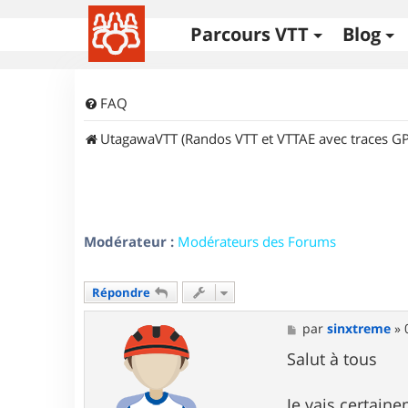
Parcours VTT
Blog
FAQ
UtagawaVTT (Randos VTT et VTTAE avec traces GP
Modérateur :
Modérateurs des Forums
Répondre
M
par
sinxtreme
»
e
s
Salut à tous
s
a
g
Je vais certain