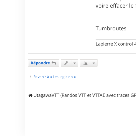
t
voire effacer le
u
m
e
b
r
Tumbroutes
o
u
t
Lapierre X control
e
s
Répondre
Revenir à « Les logiciels »
UtagawaVTT (Randos VTT et VTTAE avec traces GP