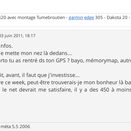
 420 avec montage Tumebroutien -
garmin
edge
305 - Dakota 20 
03 juin 2011, 18:17
infos.
e je mette mon nez là dedans...
rto tu as rentré ds ton GPS ? bayo, mémorymap, autr
t, avant, il faut que j'investisse...
re ce week, peut-être trouverais-je mon bonheur là bas
 le net devrait me satisfaire, il y a des 450 à moin
 méta 5.5 2006