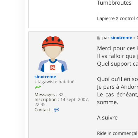
o
Tumebroutes
n
t
a
Lapierre X control
c
t
e
r
M
par
sinxtreme
»
t
e
u
s
Merci pour ces 
m
s
Il va falloir qu
e
a
b
g
Quel support ca
r
e
o
u
sinxtreme
Quoi qu'il en soi
t
Utagawiste habitué
e
Je pars à Andor
s
Le cas échéant,
Messages :
32
Inscription :
14 sept. 2007,
somme.
22:35
C
Contact :
o
A suivre
n
t
a
Ride in commençal
c