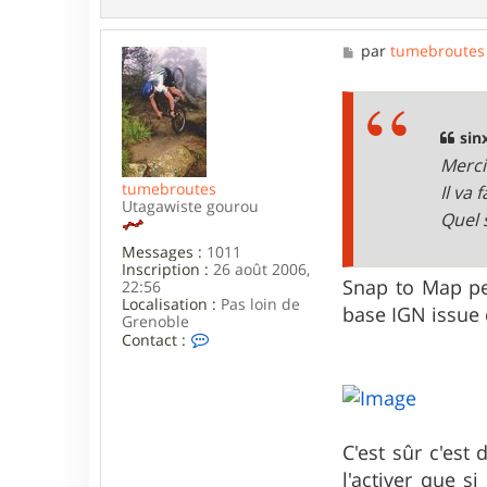
t
e
r
M
par
tumebroutes
s
e
i
s
n
s
x
a
t
g
sin
r
e
e
Merci
m
tumebroutes
Il va 
e
Utagawiste gourou
Quel 
Messages :
1011
Inscription :
26 août 2006,
Snap to Map pe
22:56
Localisation :
Pas loin de
base IGN issue 
Grenoble
C
Contact :
o
n
t
a
c
t
C'est sûr c'est
e
r
l'activer que s