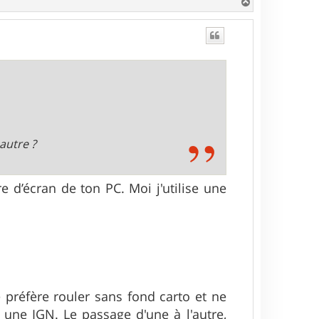
H
a
u
t
autre ?
d’écran de ton PC. Moi j'utilise une
Je préfère rouler sans fond carto et ne
t une IGN. Le passage d'une à l'autre,