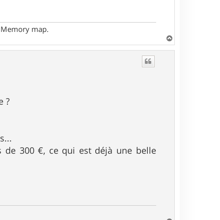
- Memory map.
H
a
u
t
e ?
...
s de 300 €, ce qui est déjà une belle