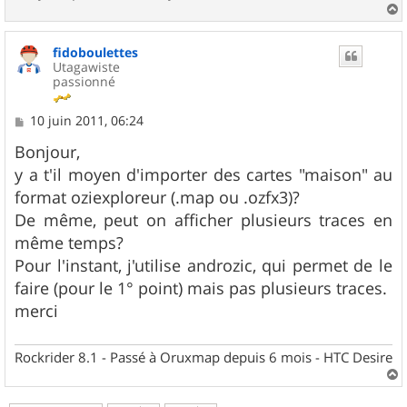
a
u
fidoboulettes
t
Utagawiste
passionné
M
10 juin 2011, 06:24
e
s
Bonjour,
s
y a t'il moyen d'importer des cartes "maison" au
a
g
format oziexploreur (.map ou .ozfx3)?
e
De même, peut on afficher plusieurs traces en
même temps?
Pour l'instant, j'utilise androzic, qui permet de le
faire (pour le 1° point) mais pas plusieurs traces.
merci
Rockrider 8.1 - Passé à Oruxmap depuis 6 mois - HTC Desire
a
u