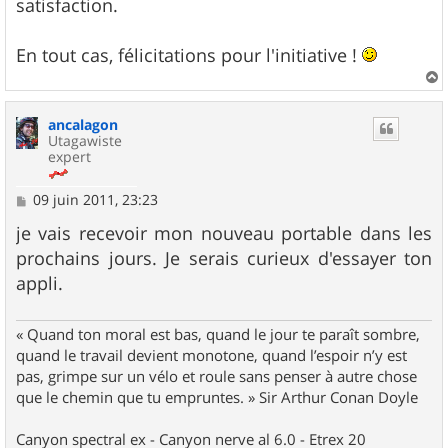
satisfaction.
En tout cas, félicitations pour l'initiative !
a
u
ancalagon
t
Utagawiste
expert
M
09 juin 2011, 23:23
e
s
je vais recevoir mon nouveau portable dans les
s
prochains jours. Je serais curieux d'essayer ton
a
g
appli.
e
« Quand ton moral est bas, quand le jour te paraît sombre,
quand le travail devient monotone, quand l’espoir n’y est
pas, grimpe sur un vélo et roule sans penser à autre chose
que le chemin que tu empruntes. » Sir Arthur Conan Doyle
Canyon spectral ex - Canyon nerve al 6.0 - Etrex 20