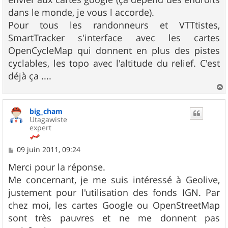
dans le monde, je vous l accorde).
Pour tous les randonneurs et VTTtistes,
SmartTracker s'interface avec les cartes
OpenCycleMap qui donnent en plus des pistes
cyclables, les topo avec l'altitude du relief. C'est
déjà ça ....
a
u
big_cham
t
Utagawiste
expert
M
09 juin 2011, 09:24
e
s
Merci pour la réponse.
s
Me concernant, je me suis intéressé à Geolive,
a
g
justement pour l'utilisation des fonds IGN. Par
e
chez moi, les cartes Google ou OpenStreetMap
sont très pauvres et ne me donnent pas