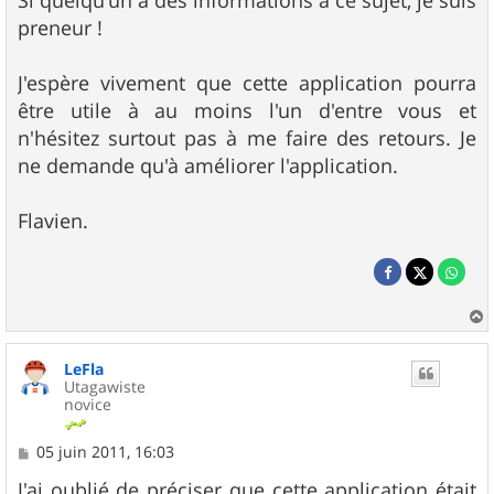
Si quelqu'un a des informations à ce sujet, je suis
preneur !
J'espère vivement que cette application pourra
être utile à au moins l'un d'entre vous et
n'hésitez surtout pas à me faire des retours. Je
ne demande qu'à améliorer l'application.
Flavien.
a
u
LeFla
t
Utagawiste
novice
M
05 juin 2011, 16:03
e
s
J'ai oublié de préciser que cette application était