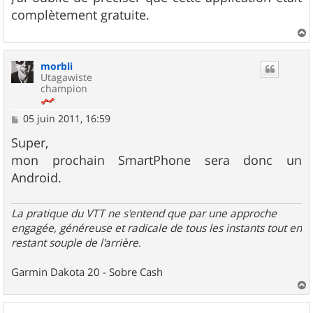
s
complètement gratuite.
a
g
e
a
u
morbli
t
Utagawiste
champion
M
05 juin 2011, 16:59
e
s
Super,
s
mon prochain SmartPhone sera donc un
a
g
Android.
e
La pratique du VTT ne s'entend que par une approche
engagée, généreuse et radicale de tous les instants tout en
restant souple de l'arrière
.
Garmin Dakota 20 - Sobre Cash
a
u