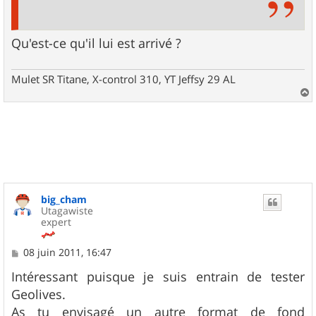
Qu'est-ce qu'il lui est arrivé ?
Mulet SR Titane, X-control 310, YT Jeffsy 29 AL
a
u
t
big_cham
Utagawiste
expert
M
08 juin 2011, 16:47
e
s
Intéressant puisque je suis entrain de tester
s
Geolives.
a
g
As tu envisagé un autre format de fond