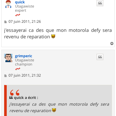
quick
t
Utagawiste
expert
M
07 juin 2011, 21:26
e
s
j'essayerai ca des que mon motorola defy sera
s
revenu de reparation
a
g
e
a
u
grimperic
t
Utagawiste
champion
M
07 juin 2011, 21:32
e
s
s
a
g
quick a écrit :
e
j'essayerai ca des que mon motorola defy sera
revenu de reparation