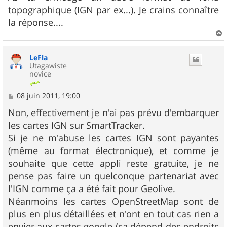
e
topographique (IGN par ex...). Je crains connaître
la réponse....
a
u
LeFla
t
Utagawiste
novice
M
08 juin 2011, 19:00
e
s
Non, effectivement je n'ai pas prévu d'embarquer
s
les cartes IGN sur SmartTracker.
a
g
Si je ne m'abuse les cartes IGN sont payantes
e
(même au format électronique), et comme je
souhaite que cette appli reste gratuite, je ne
pense pas faire un quelconque partenariat avec
l'IGN comme ça a été fait pour Geolive.
Néanmoins les cartes OpenStreetMap sont de
plus en plus détaillées et n'ont en tout cas rien a
envier aux cartes google (ça dépend des endroits