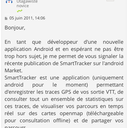
Utagawiste
novice
M
05 juin 2011, 14:06
e
s
Bonjour,
s
a
g
En tant que développeur d'une nouvelle
e
application Android et en espérant ne pas être
trop hors sujet, je me permet de vous signaler la
récente publication de SmartTracker sur l'android
Market.
SmartTracker est une application (uniquement
android pour le moment) permettant
d'enregistrer les traces GPS de vos sortie VTT, de
consulter tout un ensemble de statistiques sur
ces traces, de visualiser vos parcours en temps
réel sur des cartes openmap (téléchargeable
pour consultation offline) et de partager vos
parcours.