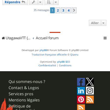
Répondre
t
35 messages
1
2
3
4
Suivant
Aller
UtagawaVTT (Randos VTT et VTTAE avec traces GPS)
Accueil forum
Développé par
phpBB
® Forum Software © phpBB Limited
Traduction française officielle
©
Qiaeru
Optimized by:
phpBB SEO
Confidentialité
|
Conditions
Qui sommes-nous ?
Contact & Logos
Services pros
Mentions légales
Politique de