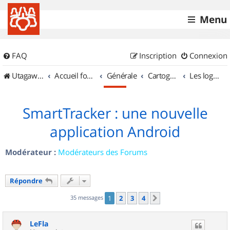
Menu
FAQ
Inscription
Connexion
UtagawaVTT (Randos VTT et VTTAE avec traces GPS)
Accueil forum
Générale
Cartographie et GPS
Les logiciels
SmartTracker : une nouvelle
application Android
Modérateur :
Modérateurs des Forums
Répondre
35 messages
1
2
3
4
Suivant
LeFla