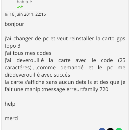
habitué
M
16 juin 2011, 22:15
e
s
bonjour
s
a
g
j'ai changer de pc et veut reinstaller la carto gps
e
topo 3
j'ai tous mes codes
j'ai deverouillé la carte avec le code (25
caractéres)....comme demandé et le pc me
dit:deverouillé avec succés
la carte s'affiche sans aucun details et des que je
fait une manip :message erreur:family 720
help
merci