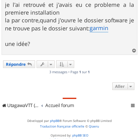
g
je l'ai retrouvé et j'avais eu ce probleme a la
e
premiere installation
la par contre,quand j'ouvre le dossier software je
garmin
ne trouve pas le dossier suivant:
une idée?
a
u
Répondre
t
3 messages • Page
1
sur
1
Aller
UtagawaVTT (Randos VTT et VTTAE avec traces GPS)
Accueil forum
Développé par
phpBB
® Forum Software © phpBB Limited
Traduction française officielle
©
Qiaeru
Optimized by:
phpBB SEO