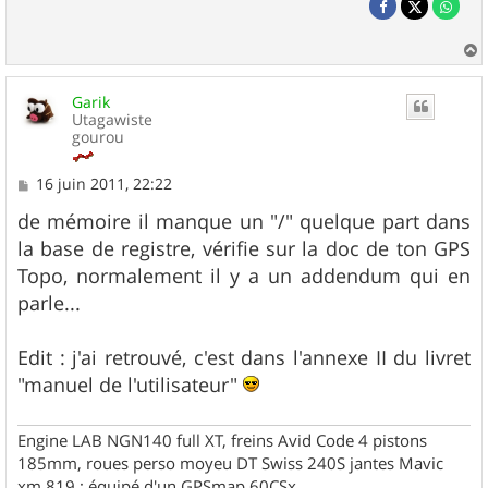
a
u
Garik
t
Utagawiste
gourou
M
16 juin 2011, 22:22
e
s
de mémoire il manque un "/" quelque part dans
s
la base de registre, vérifie sur la doc de ton GPS
a
g
Topo, normalement il y a un addendum qui en
e
parle...
Edit : j'ai retrouvé, c'est dans l'annexe II du livret
"manuel de l'utilisateur"
Engine LAB NGN140 full XT, freins Avid Code 4 pistons
185mm, roues perso moyeu DT Swiss 240S jantes Mavic
xm 819 ; équipé d'un GPSmap 60CSx.