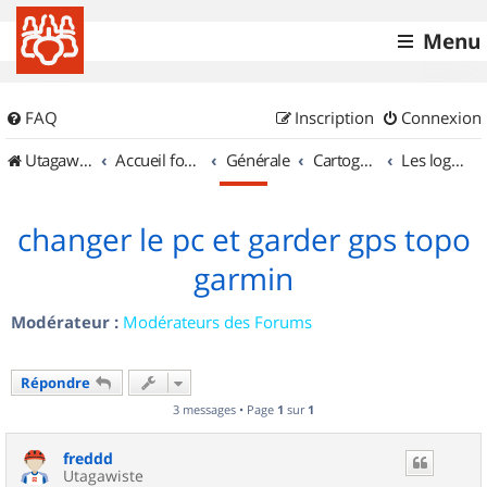
Menu
FAQ
Inscription
Connexion
UtagawaVTT (Randos VTT et VTTAE avec traces GPS)
Accueil forum
Générale
Cartographie et GPS
Les logiciels
changer le pc et garder gps topo
garmin
Modérateur :
Modérateurs des Forums
Répondre
3 messages • Page
1
sur
1
freddd
Utagawiste