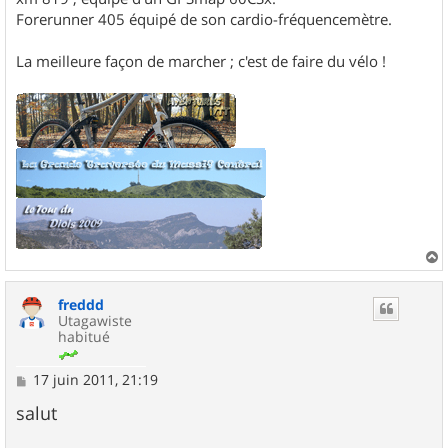
Forerunner 405 équipé de son cardio-fréquencemètre.
La meilleure façon de marcher ; c'est de faire du vélo !
a
u
freddd
t
Utagawiste
habitué
M
17 juin 2011, 21:19
e
s
salut
s
a