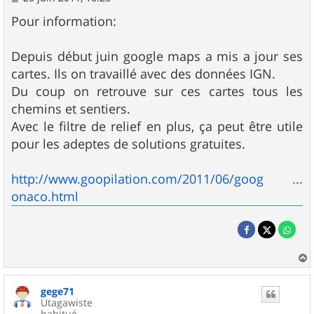
e
s
Pour information:
s
a
g
Depuis début juin google maps a mis a jour ses
e
cartes. Ils on travaillé avec des données IGN.
Du coup on retrouve sur ces cartes tous les
chemins et sentiers.
Avec le filtre de relief en plus, ça peut être utile
pour les adeptes de solutions gratuites.
http://www.goopilation.com/2011/06/goog ...
onaco.html
a
u
gege71
t
Utagawiste
habitué