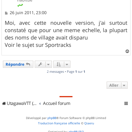
M
26 juin 2011, 23:00
e
s
Moi, avec cette nouvelle version, j'ai surtout
s
constaté que pour une meme echelle, la plupart
a
g
des noms de village avait disparu
e
Voir le sujet sur Sportracks
a
u
Répondre
t
2 messages • Page
1
sur
1
Aller
UtagawaVTT (Randos VTT et VTTAE avec traces GPS)
Accueil forum
Développé par
phpBB
® Forum Software © phpBB Limited
Traduction française officielle
©
Qiaeru
Optimized by:
phpBB SEO