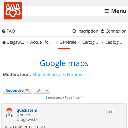
Menu
FAQ
Inscription
Connexion
UtagawaVTT (Randos VTT et VTTAE avec traces GPS)
Accueil forum
Générale
Cartographie et GPS
Les logiciels
Google maps
Modérateur :
Modérateurs des Forums
Répondre
2 messages • Page
1
sur
1
quickstem
Nouvel
Utagawiste
M
20 juin 2011, 16:23