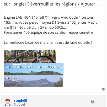
s
sur l'onglet Déverrouiller les régions / Ajouter...
a
g
e
Engine LAB NGN140 full XT, freins Avid Code 4 pistons
185mm, roues perso moyeu DT Swiss 240S jantes Mavic
xm 819 ; équipé d'un GPSmap 60CSx.
Forerunner 405 équipé de son cardio-fréquencemètre.
La meilleure façon de marcher ; c'est de faire du vélo !
a
u
steph05
t
Nouvel