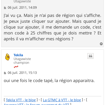
Utagawiste
M
06 juil. 2011, 14:09
e
s
J'ai vu ça. Mais je n'ai pas de région qui s'affiche.
s
Je peux juste cliquer sur ajouter. Mais quand je
a
g
clique sur ajouter, il me demande un code, c'est
e
mon code à 25 chiffres que je dois mettre ? Et
après il va m'afficher mes régions ?
a
u
Tekila
t
Utagawiste
champion
M
06 juil. 2011, 15:13
e
s
oui une fois le code tapé, la région apparaitra.
s
a
g
e
[
] - [
] - [
Tekila VTT - le blog
La GTMC à VTT - le blog
]
Arverne VTT : le forum auvergnat du VTT