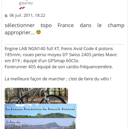
gourou
M
06 juil. 2011, 18:22
e
s
sélectionner topo France dans le champ
s
approprier...
a
g
e
Engine LAB NGN140 full XT, freins Avid Code 4 pistons
185mm, roues perso moyeu DT Swiss 240S jantes Mavic
xm 819 ; équipé d'un GPSmap 60CSx.
Forerunner 405 équipé de son cardio-fréquencemètre.
La meilleure façon de marcher ; c'est de faire du vélo !