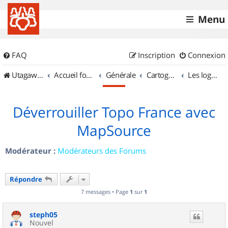
Menu
FAQ
Inscription
Connexion
UtagawaVTT (Randos VTT et VTTAE avec traces GPS)
Accueil forum
Générale
Cartographie et GPS
Les logiciels
Déverrouiller Topo France avec
MapSource
Modérateur :
Modérateurs des Forums
Répondre
7 messages • Page
1
sur
1
steph05
Nouvel