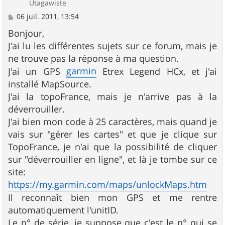
Utagawiste
M
06 juil. 2011, 13:54
e
s
Bonjour,
s
J'ai lu les différentes sujets sur ce forum, mais je
a
g
ne trouve pas la réponse à ma question.
e
garmin
J'ai un GPS
Etrex Legend HCx, et j'ai
installé MapSource.
J'ai la topoFrance, mais je n'arrive pas à la
déverrouiller.
J'ai bien mon code à 25 caractères, mais quand je
vais sur "gérer les cartes" et que je clique sur
TopoFrance, je n'ai que la possibilité de cliquer
sur "déverrouiller en ligne", et là je tombe sur ce
site:
https://my.garmin.com/maps/unlockMaps.htm
Il reconnaît bien mon GPS et me rentre
automatiquement l'unitID.
Le n° de série, je suppose que c'est le n° qui se