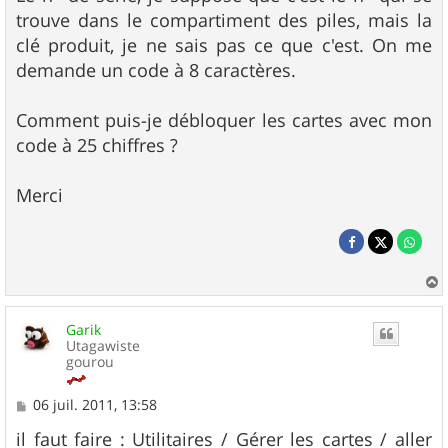
trouve dans le compartiment des piles, mais la
clé produit, je ne sais pas ce que c'est. On me
demande un code à 8 caractères.
Comment puis-je débloquer les cartes avec mon
code à 25 chiffres ?
Merci
a
u
Garik
t
Utagawiste
gourou
M
06 juil. 2011, 13:58
e
s
il faut faire : Utilitaires / Gérer les cartes / aller