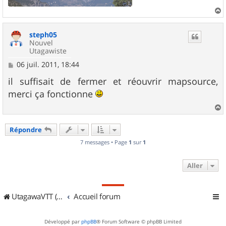
a
u
steph05
t
Nouvel
Utagawiste
M
06 juil. 2011, 18:44
e
s
il suffisait de fermer et réouvrir mapsource,
s
merci ça fonctionne
a
g
e
a
u
Répondre
t
7 messages • Page
1
sur
1
Aller
UtagawaVTT (Randos VTT et VTTAE avec traces GPS)
Accueil forum
Développé par
phpBB
® Forum Software © phpBB Limited