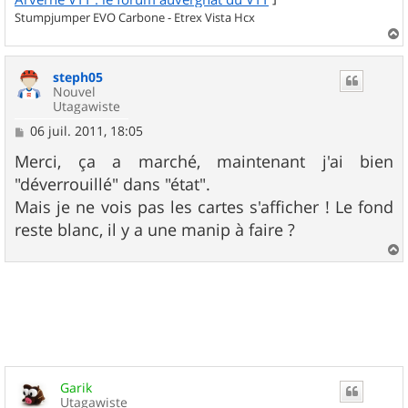
Stumpjumper EVO Carbone - Etrex Vista Hcx
a
u
steph05
t
Nouvel
Utagawiste
M
06 juil. 2011, 18:05
e
s
Merci, ça a marché, maintenant j'ai bien
s
"déverrouillé" dans "état".
a
g
Mais je ne vois pas les cartes s'afficher ! Le fond
e
reste blanc, il y a une manip à faire ?
a
u
t
Garik
Utagawiste