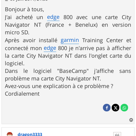
e
s
Bonjour à tous,
s
edge
J'ai acheté un
800 avec une carte City
a
g
Navigator NT (France + Benelux) en version
e
micro SD.
garmin
Après avoir installé
Training Center et
edge
connecté mon
800 je n'arrive pas à afficher
la carte City Navigator NT dans l'onglet carte du
logiciel.
Dans le logiciel "BaseCamp" j'affiche sans
problème ma carte City Navigator NT.
Avez-vous une explication à ce problème ?
Cordialement
a
u
dragon3333
t