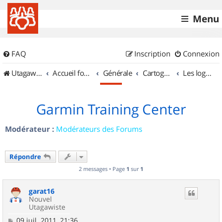
Menu
FAQ
Inscription
Connexion
UtagawaVTT (Randos VTT et VTTAE avec traces GPS)
Accueil forum
Générale
Cartographie et GPS
Les logiciels
Garmin Training Center
Modérateur :
Modérateurs des Forums
Répondre
2 messages • Page
1
sur
1
garat16
Nouvel
Utagawiste
M
09 juil. 2011, 21:36