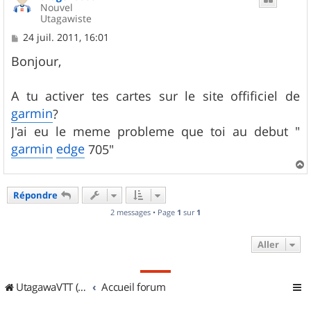
Nouvel
Utagawiste
M
24 juil. 2011, 16:01
e
s
Bonjour,
s
a
g
A tu activer tes cartes sur le site officiel de
e
garmin
?
J'ai eu le meme probleme que toi au debut "
garmin
edge
705"
a
u
Répondre
t
2 messages • Page
1
sur
1
Aller
UtagawaVTT (Randos VTT et VTTAE avec traces GPS)
Accueil forum