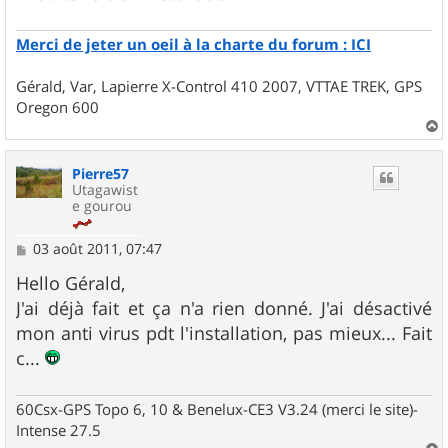
Merci de jeter un oeil à la charte du forum : ICI
Gérald, Var, Lapierre X-Control 410 2007, VTTAE TREK, GPS
Oregon 600
a
u
Pierre57
t
Utagawist
e gourou
M
03 août 2011, 07:47
e
s
Hello Gérald,
s
J'ai déjà fait et ça n'a rien donné. J'ai désactivé
a
g
mon anti virus pdt l'installation, pas mieux... Fait
e
c...
60Csx-GPS Topo 6, 10 & Benelux-CE3 V3.24 (merci le site)-
Intense 27.5