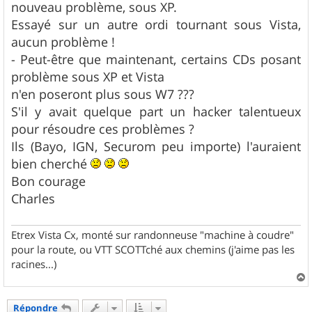
nouveau problème, sous XP.
Essayé sur un autre ordi tournant sous Vista,
aucun problème !
- Peut-être que maintenant, certains CDs posant
problème sous XP et Vista
n'en poseront plus sous W7 ???
S'il y avait quelque part un hacker talentueux
pour résoudre ces problèmes ?
Ils (Bayo, IGN, Securom peu importe) l'auraient
bien cherché
Bon courage
Charles
Etrex Vista Cx, monté sur randonneuse "machine à coudre"
pour la route, ou VTT SCOTTché aux chemins (j'aime pas les
racines...)
a
u
Répondre
t