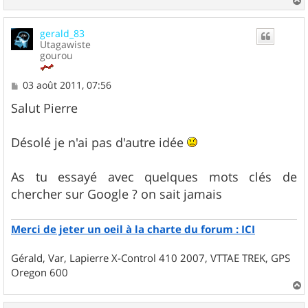
a
u
gerald_83
t
Utagawiste
gourou
M
03 août 2011, 07:56
e
s
Salut Pierre
s
a
g
Désolé je n'ai pas d'autre idée
e
As tu essayé avec quelques mots clés de
chercher sur Google ? on sait jamais
Merci de jeter un oeil à la charte du forum : ICI
Gérald, Var, Lapierre X-Control 410 2007, VTTAE TREK, GPS
Oregon 600
a
u