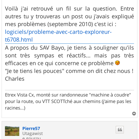
a
g
Voilà j'ai retrouvé un fil sur la question. Entre
e
autres tu y trouveras un post ou j'avais expliqué
mes problèmes (septembre 2010) c'est ici :
logiciels/probleme-avec-carto-exploreur-
t6708.html
A propos du SAV Bayo, je tiens à souligner qu'ils
sont très sympas et réactifs... mais pas très
efficaces en ce qui concerne ce problème
"Je te tiens les pouces" comme on dit chez nous !
Charles
Etrex Vista Cx, monté sur randonneuse "machine à coudre"
pour la route, ou VTT SCOTTché aux chemins (j'aime pas les
racines...)
a
u
Pierre57
t
Utagawist
e gourou