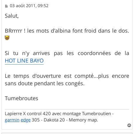
M
03 août 2011, 09:52
e
s
Salut,
s
a
g
BRrrrrr ! les mots d'albina font froid dans le dos.
e
Si tu n'y arrives pas les coordonnées de la
HOT LINE BAYO
Le temps d'ouverture est compté...plus encore
sans doute pendant les congés.
Tumebroutes
Lapierre X control 420 avec montage Tumebroutien -
garmin
edge
305 - Dakota 20 - Memory map.
a