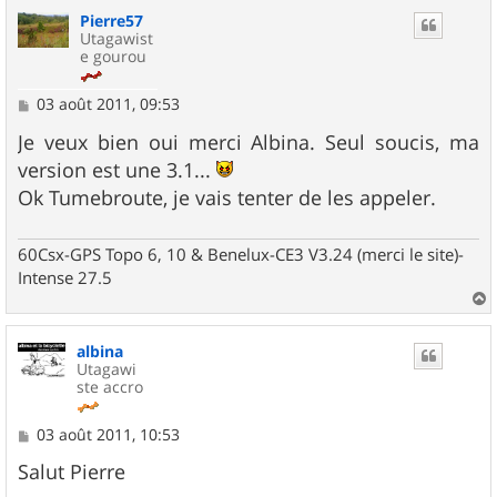
u
Pierre57
t
Utagawist
e gourou
M
03 août 2011, 09:53
e
s
Je veux bien oui merci Albina. Seul soucis, ma
s
version est une 3.1...
a
g
Ok Tumebroute, je vais tenter de les appeler.
e
60Csx-GPS Topo 6, 10 & Benelux-CE3 V3.24 (merci le site)-
Intense 27.5
a
u
albina
t
Utagawi
ste accro
M
03 août 2011, 10:53
e
s
Salut Pierre
s