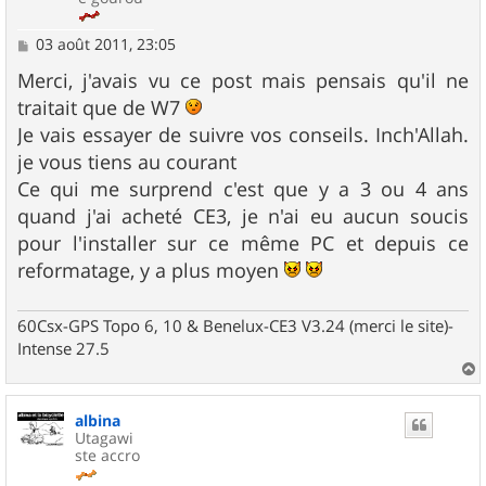
M
03 août 2011, 23:05
e
s
Merci, j'avais vu ce post mais pensais qu'il ne
s
traitait que de W7
a
g
Je vais essayer de suivre vos conseils. Inch'Allah.
e
je vous tiens au courant
Ce qui me surprend c'est que y a 3 ou 4 ans
quand j'ai acheté CE3, je n'ai eu aucun soucis
pour l'installer sur ce même PC et depuis ce
reformatage, y a plus moyen
60Csx-GPS Topo 6, 10 & Benelux-CE3 V3.24 (merci le site)-
Intense 27.5
a
u
albina
t
Utagawi
ste accro