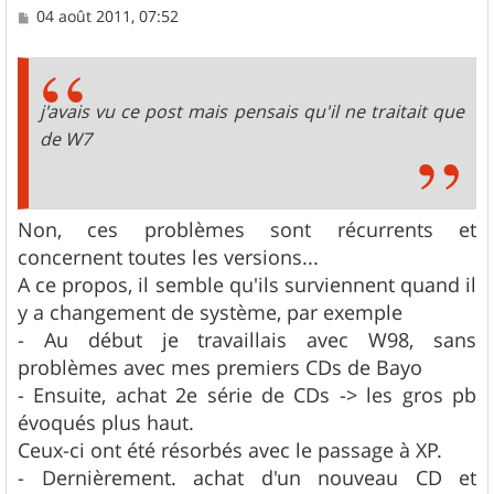
M
04 août 2011, 07:52
e
s
s
a
g
j'avais vu ce post mais pensais qu'il ne traitait que
e
de W7
Non, ces problèmes sont récurrents et
concernent toutes les versions...
A ce propos, il semble qu'ils surviennent quand il
y a changement de système, par exemple
- Au début je travaillais avec W98, sans
problèmes avec mes premiers CDs de Bayo
- Ensuite, achat 2e série de CDs -> les gros pb
évoqués plus haut.
Ceux-ci ont été résorbés avec le passage à XP.
- Dernièrement. achat d'un nouveau CD et