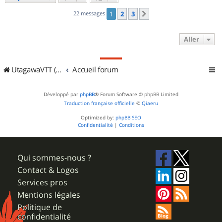
22 messages
1
2
3
Suivant
Aller
UtagawaVTT (Randos VTT et VTTAE avec traces GPS)
Accueil forum
Développé par
phpBB
® Forum Software © phpBB Limited
Traduction française officielle
©
Qiaeru
Optimized by:
phpBB SEO
Confidentialité
|
Conditions
Qui sommes-nous ?
Contact & Logos
Services pros
Mentions légales
Politique de
confidentialité