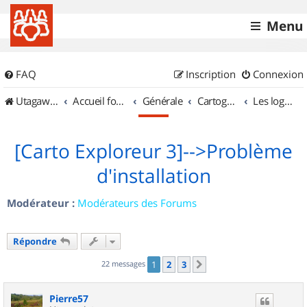
Menu
FAQ
Inscription
Connexion
UtagawaVTT (Randos VTT et VTTAE avec traces GPS)
Accueil forum
Générale
Cartographie et GPS
Les logiciels
[Carto Exploreur 3]-->Problème
d'installation
Modérateur :
Modérateurs des Forums
Répondre
22 messages
1
2
3
Suivant
Pierre57