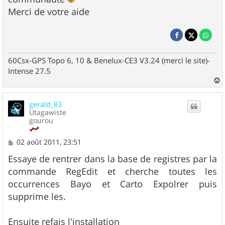
Merci de votre aide
60Csx-GPS Topo 6, 10 & Benelux-CE3 V3.24 (merci le site)-
Intense 27.5
a
u
gerald_83
t
Utagawiste
gourou
M
02 août 2011, 23:51
e
s
Essaye de rentrer dans la base de registres par la
s
commande RegEdit et cherche toutes les
a
g
occurrences Bayo et Carto Expolrer puis
e
supprime les.
Ensuite refais l'installation