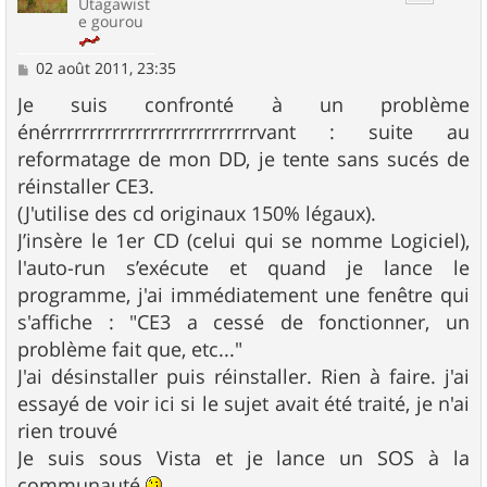
Utagawist
e gourou
M
02 août 2011, 23:35
e
s
Je suis confronté à un problème
s
énérrrrrrrrrrrrrrrrrrrrrrrrrrrvant : suite au
a
g
reformatage de mon DD, je tente sans sucés de
e
réinstaller CE3.
(J'utilise des cd originaux 150% légaux).
J’insère le 1er CD (celui qui se nomme Logiciel),
l'auto-run s’exécute et quand je lance le
programme, j'ai immédiatement une fenêtre qui
s'affiche : "CE3 a cessé de fonctionner, un
problème fait que, etc..."
J'ai désinstaller puis réinstaller. Rien à faire. j'ai
essayé de voir ici si le sujet avait été traité, je n'ai
rien trouvé
Je suis sous Vista et je lance un SOS à la
communauté