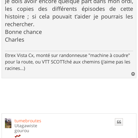
Je dois avoir encore quelque part dans mon ordi,
les copies des différents épisodes de cette
histoire ; si cela pouvait t'aider je pourrais les
rechercher.
Bonne chance
Charles
Etrex Vista Cx, monté sur randonneuse "machine à coudre"
pour la route, ou VTT SCOTTché aux chemins (j'aime pas les
racines...)
a
u
t
tumebroutes
Utagawiste
gourou