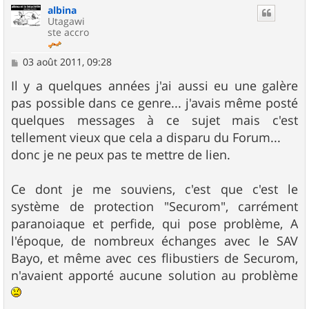
albina
t
Utagawi
ste accro
M
03 août 2011, 09:28
e
s
Il y a quelques années j'ai aussi eu une galère
s
pas possible dans ce genre... j'avais même posté
a
g
quelques messages à ce sujet mais c'est
e
tellement vieux que cela a disparu du Forum...
donc je ne peux pas te mettre de lien.
Ce dont je me souviens, c'est que c'est le
système de protection "Securom", carrément
paranoiaque et perfide, qui pose problème, A
l'époque, de nombreux échanges avec le SAV
Bayo, et même avec ces flibustiers de Securom,
n'avaient apporté aucune solution au problème