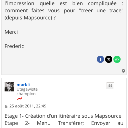
l'impression quelle est bien compliquée :
comment faites vous pour "creer une trace"
(depuis Mapsource) ?
Merci
Frederic
a
u
morbli
t
Utagawiste
champion
M
25 août 2011, 22:49
e
s
Etage 1- Création d'un itinéraire sous Mapsource
s
Etape 2- Menu Transférer; Envoyer au
a