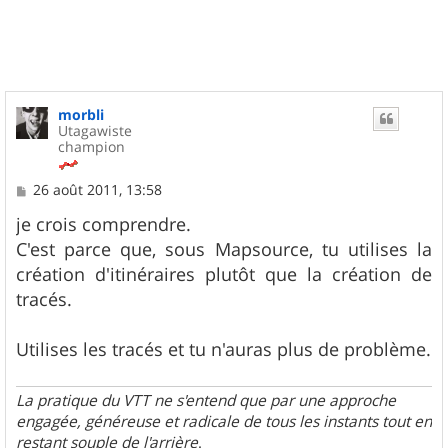
t
morbli
Utagawiste
champion
M
26 août 2011, 13:58
e
s
je crois comprendre.
s
C'est parce que, sous Mapsource, tu utilises la
a
g
création d'itinéraires plutôt que la création de
e
tracés.
Utilises les tracés et tu n'auras plus de problème.
La pratique du VTT ne s'entend que par une approche
engagée, généreuse et radicale de tous les instants tout en
restant souple de l'arrière
.