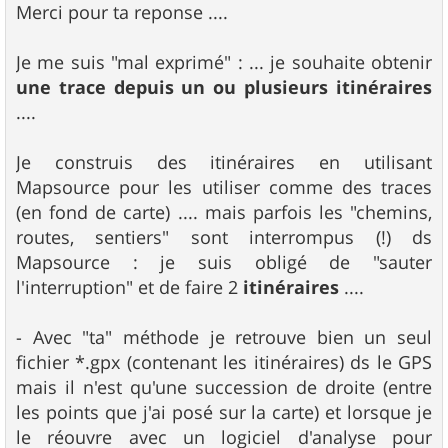
s
Merci pour ta reponse ....
s
a
g
Je me suis "mal exprimé" : ... je souhaite obtenir
e
une trace depuis un ou plusieurs itinéraires
....
Je construis des itinéraires en utilisant
Mapsource pour les utiliser comme des traces
(en fond de carte) .... mais parfois les "chemins,
routes, sentiers" sont interrompus (!) ds
Mapsource : je suis obligé de "sauter
l'interruption" et de faire 2
itinéraires
....
- Avec "ta" méthode je retrouve bien un seul
fichier *.gpx (contenant les itinéraires) ds le GPS
mais il n'est qu'une succession de droite (entre
les points que j'ai posé sur la carte) et lorsque je
le réouvre avec un logiciel d'analyse pour