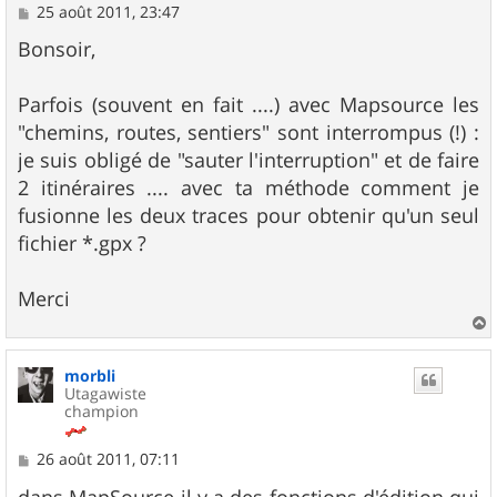
M
25 août 2011, 23:47
e
s
Bonsoir,
s
a
g
Parfois (souvent en fait ....) avec Mapsource les
e
"chemins, routes, sentiers" sont interrompus (!) :
je suis obligé de "sauter l'interruption" et de faire
2 itinéraires .... avec ta méthode comment je
fusionne les deux traces pour obtenir qu'un seul
fichier *.gpx ?
Merci
a
u
morbli
t
Utagawiste
champion
M
26 août 2011, 07:11
e
s
dans MapSource il y a des fonctions d'édition qui