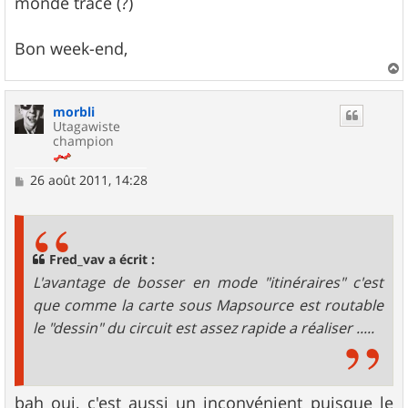
monde trace (?)
Bon week-end,
a
u
morbli
t
Utagawiste
champion
M
26 août 2011, 14:28
e
s
s
a
g
Fred_vav a écrit :
e
L'avantage de bosser en mode "itinéraires" c'est
que comme la carte sous Mapsource est routable
le "dessin" du circuit est assez rapide a réaliser .....
bah oui, c'est aussi un inconvénient puisque le