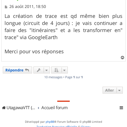
M
26 août 2011, 18:50
e
s
La création de trace est qd même bien plus
s
longue (circuit de 4 jours) : je vais continuer a
a
g
faire des "itinéraires" et a les transformer en"
e
trace" via GoogleEarth
Merci pour vos réponses
a
u
Répondre
t
10 messages • Page
1
sur
1
Aller
UtagawaVTT (Randos VTT et VTTAE avec traces GPS)
Accueil forum
Développé par
phpBB
® Forum Software © phpBB Limited
Traduction française officielle
©
Qiaeru