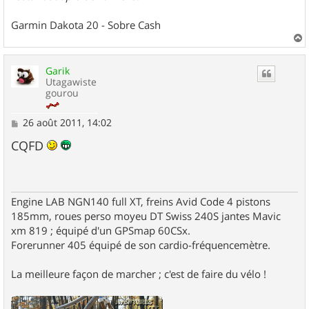
Garmin Dakota 20 - Sobre Cash
a
u
Garik
t
Utagawiste
gourou
M
26 août 2011, 14:02
e
s
CQFD
s
a
g
e
Engine LAB NGN140 full XT, freins Avid Code 4 pistons
185mm, roues perso moyeu DT Swiss 240S jantes Mavic
xm 819 ; équipé d'un GPSmap 60CSx.
Forerunner 405 équipé de son cardio-fréquencemètre.
La meilleure façon de marcher ; c'est de faire du vélo !