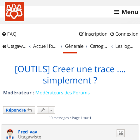
Menu
FAQ
Inscription
Connexion
UtagawaVTT (Randos VTT et VTTAE avec traces GPS)
Accueil forum
Générale
Cartographie et GPS
Les logiciels
[OUTILS] Creer une trace ....
simplement ?
Modérateur :
Modérateurs des Forums
Répondre
10 messages • Page
1
sur
1
Fred_vav
Utagawiste