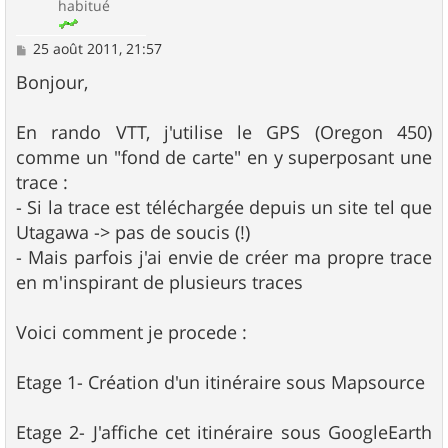
habitué
M
25 août 2011, 21:57
e
s
Bonjour,
s
a
g
En rando VTT, j'utilise le GPS (Oregon 450)
e
comme un "fond de carte" en y superposant une
trace :
- Si la trace est téléchargée depuis un site tel que
Utagawa -> pas de soucis (!)
- Mais parfois j'ai envie de créer ma propre trace
en m'inspirant de plusieurs traces
Voici comment je procede :
Etage 1- Création d'un itinéraire sous Mapsource
Etage 2- J'affiche cet itinéraire sous GoogleEarth