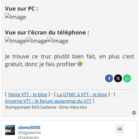
Vue sur PC :
Vue sur l'écran du téléphone :
Je trouve ce truc plutôt bien fait, en plus c'est
gratuit, donc je fais profiter
[
] - [
] - [
Tekila VTT - le blog
La GTMC à VTT - le blog
]
Arverne VTT : le forum auvergnat du VTT
Stumpjumper EVO Carbone - Etrex Vista Hcx
a
u
clems5555
t
Utagawiste
champion