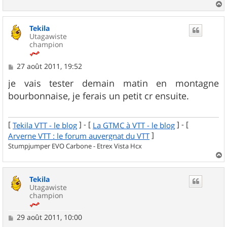
a
u
Tekila
t
Utagawiste
champion
M
27 août 2011, 19:52
e
s
je vais tester demain matin en montagne
s
bourbonnaise, je ferais un petit cr ensuite.
a
g
e
[
] - [
] - [
Tekila VTT - le blog
La GTMC à VTT - le blog
]
Arverne VTT : le forum auvergnat du VTT
Stumpjumper EVO Carbone - Etrex Vista Hcx
a
u
Tekila
t
Utagawiste
champion
M
29 août 2011, 10:00
e