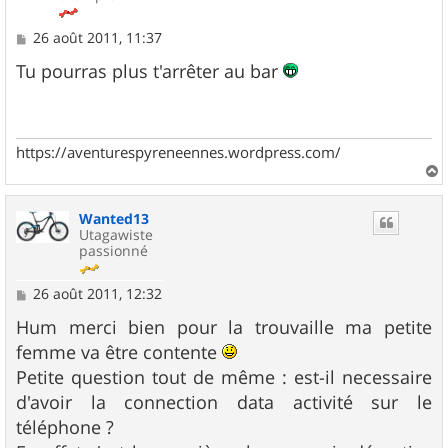
M
26 août 2011, 11:37
e
s
Tu pourras plus t'arrêter au bar
s
a
g
e
https://aventurespyreneennes.wordpress.com/
a
u
Wanted13
t
Utagawiste
passionné
M
26 août 2011, 12:32
e
s
Hum merci bien pour la trouvaille ma petite
s
femme va être contente
a
g
Petite question tout de même : est-il necessaire
e
d'avoir la connection data activité sur le
téléphone ?