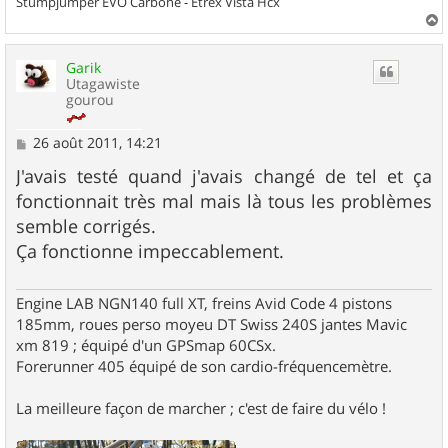
Stumpjumper EVO Carbone - Etrex Vista Hcx
a
u
Garik
t
Utagawiste
gourou
M
26 août 2011, 14:21
e
s
J'avais testé quand j'avais changé de tel et ça
s
fonctionnait très mal mais là tous les problèmes
a
g
semble corrigés.
e
Ça fonctionne impeccablement.
Engine LAB NGN140 full XT, freins Avid Code 4 pistons
185mm, roues perso moyeu DT Swiss 240S jantes Mavic
xm 819 ; équipé d'un GPSmap 60CSx.
Forerunner 405 équipé de son cardio-fréquencemètre.
La meilleure façon de marcher ; c'est de faire du vélo !