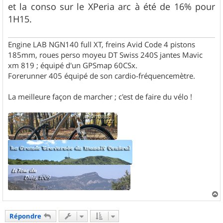
et la conso sur le XPeria arc à été de 16% pour
1H15.
Engine LAB NGN140 full XT, freins Avid Code 4 pistons
185mm, roues perso moyeu DT Swiss 240S jantes Mavic
xm 819 ; équipé d'un GPSmap 60CSx.
Forerunner 405 équipé de son cardio-fréquencemètre.
La meilleure façon de marcher ; c'est de faire du vélo !
a
u
Répondre
t