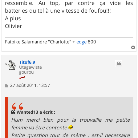
ressemble. Au top, par contre ça vide les
a
g
batteries du tel à une vitesse de foufou!!!
e
A plus
Olivier
Fatbike Salamandre "Charlotte" +
edge
800
a
u
Titof6.9
t
Utagawiste
gourou
M
27 août 2011, 13:57
e
s
s
a
g
Wanted13 a écrit :
e
Hum merci bien pour la trouvaille ma petite
femme va être contente
Petite question tout de même : est-il necessaire