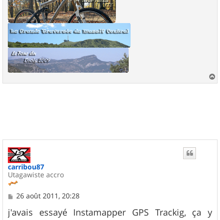
a
u
t
carribou87
Utagawiste accro
M
26 août 2011, 20:28
e
s
j'avais essayé Instamapper GPS Trackig, ça y
s