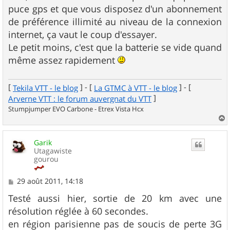
puce gps et que vous disposez d'un abonnement
de préférence illimité au niveau de la connexion
internet, ça vaut le coup d'essayer.
Le petit moins, c'est que la batterie se vide quand
même assez rapidement
[
] - [
] - [
Tekila VTT - le blog
La GTMC à VTT - le blog
]
Arverne VTT : le forum auvergnat du VTT
Stumpjumper EVO Carbone - Etrex Vista Hcx
a
u
Garik
t
Utagawiste
gourou
M
29 août 2011, 14:18
e
s
Testé aussi hier, sortie de 20 km avec une
s
résolution réglée à 60 secondes.
a
g
en région parisienne pas de soucis de perte 3G
e