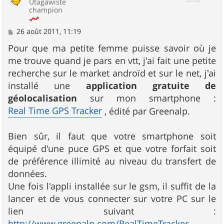
Utagawiste
champion
M
26 août 2011, 11:19
e
s
Pour que ma petite femme puisse savoir où je
s
me trouve quand je pars en vtt, j'ai fait une petite
a
g
recherche sur le market androïd et sur le net, j'ai
e
installé une
application gratuite de
géolocalisation
sur mon smartphone :
Real Time GPS Tracker
, édité par Greenalp.
Bien sûr, il faut que votre smartphone soit
équipé d'une puce GPS et que votre forfait soit
de préférence illimité au niveau du transfert de
données.
Une fois l'appli installée sur le gsm, il suffit de la
lancer et de vous connecter sur votre PC sur le
lien suivant :
http://www.greenalp.com/RealTimeTracker