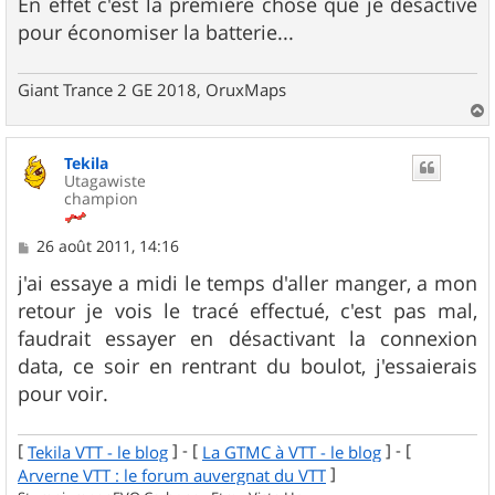
En effet c'est la première chose que je désactive
pour économiser la batterie...
Giant Trance 2 GE 2018, OruxMaps
a
u
Tekila
t
Utagawiste
champion
M
26 août 2011, 14:16
e
s
j'ai essaye a midi le temps d'aller manger, a mon
s
retour je vois le tracé effectué, c'est pas mal,
a
g
faudrait essayer en désactivant la connexion
e
data, ce soir en rentrant du boulot, j'essaierais
pour voir.
[
] - [
] - [
Tekila VTT - le blog
La GTMC à VTT - le blog
]
Arverne VTT : le forum auvergnat du VTT