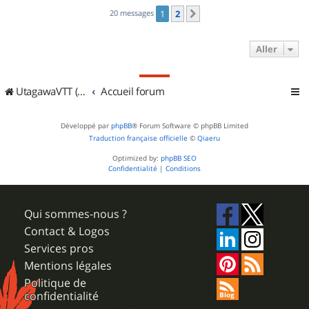
20 messages
1
2
Suivant
Aller
UtagawaVTT (Randos VTT et VTTAE avec traces GPS)
Accueil forum
Développé par
phpBB
® Forum Software © phpBB Limited
Traduction française officielle
©
Qiaeru
Optimized by:
phpBB SEO
Confidentialité
|
Conditions
Qui sommes-nous ?
Contact & Logos
Services pros
Mentions légales
Politique de
confidentialité