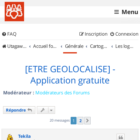
Menu
FAQ
Inscription
Connexion
UtagawaVTT (Randos VTT et VTTAE avec traces GPS)
Accueil forum
Générale
Cartographie et GPS
Les logiciels
[ETRE GEOLOCALISE] -
Application gratuite
Modérateur :
Modérateurs des Forums
Répondre
20 messages
1
2
Suivant
Tekila