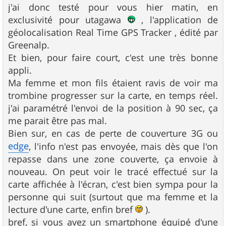
s
j'ai donc testé pour vous hier matin, en
s
exclusivité pour utagawa
, l'application de
a
g
géolocalisation Real Time GPS Tracker , édité par
e
Greenalp.
Et bien, pour faire court, c'est une très bonne
appli.
Ma femme et mon fils étaient ravis de voir ma
trombine progresser sur la carte, en temps réel.
j'ai paramétré l'envoi de la position à 90 sec, ça
me parait être pas mal.
Bien sur, en cas de perte de couverture 3G ou
edge
, l'info n'est pas envoyée, mais dès que l'on
repasse dans une zone couverte, ça envoie à
nouveau. On peut voir le tracé effectué sur la
carte affichée à l'écran, c'est bien sympa pour la
personne qui suit (surtout que ma femme et la
lecture d'une carte, enfin bref
).
bref, si vous avez un smartphone équipé d'une