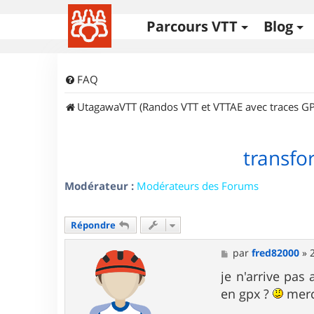
Parcours VTT
Blog
FAQ
UtagawaVTT (Randos VTT et VTTAE avec traces GP
transfo
Modérateur :
Modérateurs des Forums
Répondre
M
par
fred82000
»
e
s
je n'arrive pas
s
en gpx ?
merc
a
g