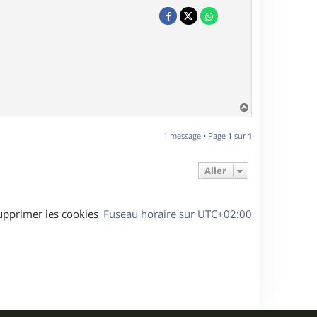
H
a
u
1 message • Page
1
sur
1
t
Aller
upprimer les cookies
Fuseau horaire sur
UTC+02:00