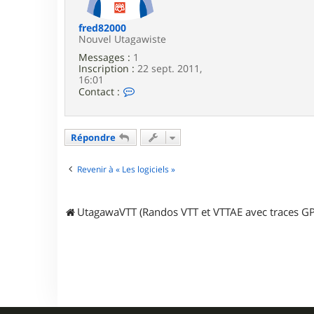
e
fred82000
Nouvel Utagawiste
Messages :
1
Inscription :
22 sept. 2011,
16:01
C
Contact :
o
n
t
a
Répondre
c
t
e
Revenir à « Les logiciels »
r
f
r
UtagawaVTT (Randos VTT et VTTAE avec traces GP
e
d
8
2
0
0
0