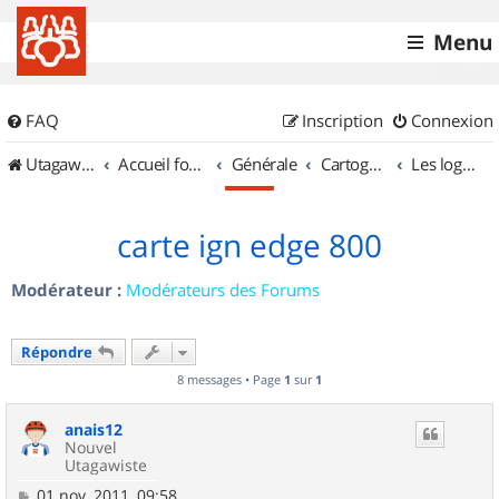
Menu
FAQ
Inscription
Connexion
UtagawaVTT (Randos VTT et VTTAE avec traces GPS)
Accueil forum
Générale
Cartographie et GPS
Les logiciels
carte ign edge 800
Modérateur :
Modérateurs des Forums
Répondre
8 messages • Page
1
sur
1
anais12
Nouvel
Utagawiste
M
01 nov. 2011, 09:58