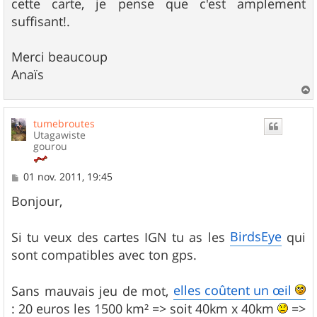
cette carte, je pense que c'est amplement
suffisant!.
Merci beaucoup
Anaïs
a
u
tumebroutes
t
Utagawiste
gourou
M
01 nov. 2011, 19:45
e
s
Bonjour,
s
a
g
BirdsEye
Si tu veux des cartes IGN tu as les
qui
e
sont compatibles avec ton gps.
elles coûtent un œil
Sans mauvais jeu de mot,
: 20 euros les 1500 km² => soit 40km x 40km
=>