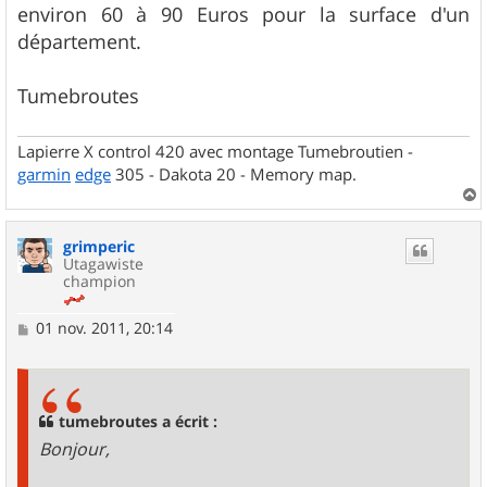
environ 60 à 90 Euros pour la surface d'un
département.
Tumebroutes
Lapierre X control 420 avec montage Tumebroutien -
garmin
edge
305 - Dakota 20 - Memory map.
a
u
grimperic
t
Utagawiste
champion
M
01 nov. 2011, 20:14
e
s
s
a
g
tumebroutes a écrit :
e
Bonjour,