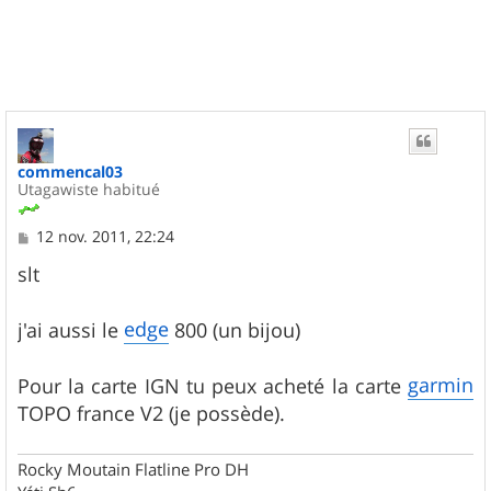
u
t
commencal03
Utagawiste habitué
M
12 nov. 2011, 22:24
e
s
slt
s
a
g
edge
j'ai aussi le
800 (un bijou)
e
garmin
Pour la carte IGN tu peux acheté la carte
TOPO france V2 (je possède).
Rocky Moutain Flatline Pro DH