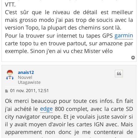
VTT.
C'est sûr que le niveau de détail est meilleur
mais grosso modo j'ai pas trop de soucis avec la
version Topo, la plupart des chemins sont là.
garmin
Pour la trouver sur internet tu tapes GPS
carte topo tu en trouve partout, sur amazone par
exemple. Sinon j'en ai vu chez Mister vélo
a
u
anais12
t
Nouvel
Utagawiste
M
01 nov. 2011, 12:51
e
s
Ok merci beaucoup pour toute ces infos. En fait
s
edge
j'ai achété le
800 complet, avec la carte SD
a
g
city navigator europe. Et je voulais juste savoir si
e
il y avait moyen d'avoir les cartes IGN avec. Mais
apparemment non donc je me contenterai de