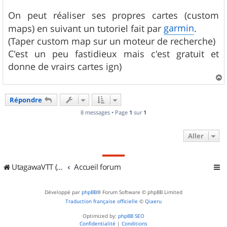
a
g
On peut réaliser ses propres cartes (custom
e
garmin
maps) en suivant un tutoriel fait par
.
(Taper custom map sur un moteur de recherche)
C'est un peu fastidieux mais c'est gratuit et
donne de vrairs cartes ign)
a
u
Répondre
t
8 messages • Page
1
sur
1
Aller
UtagawaVTT (Randos VTT et VTTAE avec traces GPS)
Accueil forum
Développé par
phpBB
® Forum Software © phpBB Limited
Traduction française officielle
©
Qiaeru
Optimized by:
phpBB SEO
Confidentialité
|
Conditions