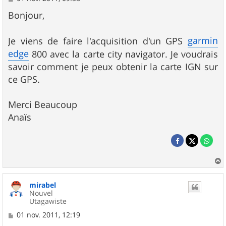
e
s
Bonjour,
s
a
g
garmin
Je viens de faire l'acquisition d'un GPS
e
edge
800 avec la carte city navigator. Je voudrais
savoir comment je peux obtenir la carte IGN sur
ce GPS.
Merci Beaucoup
Anaïs
a
u
mirabel
t
Nouvel
Utagawiste
M
01 nov. 2011, 12:19
e