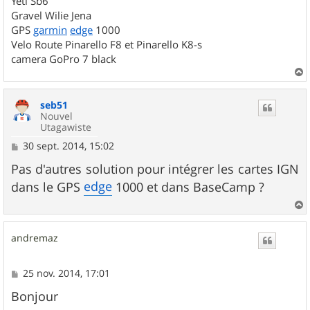
Yéti Sb6
Gravel Wilie Jena
GPS
garmin
edge
1000
Velo Route Pinarello F8 et Pinarello K8-s
camera GoPro 7 black
a
u
seb51
t
Nouvel
Utagawiste
M
30 sept. 2014, 15:02
e
s
Pas d'autres solution pour intégrer les cartes IGN
s
edge
dans le GPS
1000 et dans BaseCamp ?
a
g
e
a
u
andremaz
t
M
25 nov. 2014, 17:01
e
s
Bonjour
s