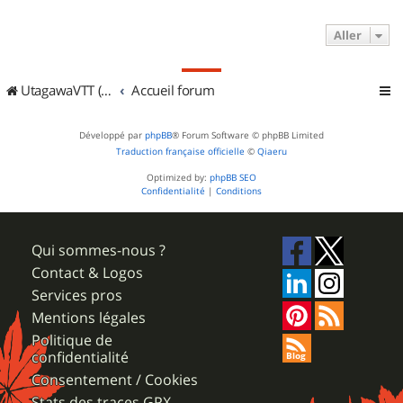
Aller
UtagawaVTT (Randos VTT et VTTAE avec traces GPS)
Accueil forum
Développé par
phpBB
® Forum Software © phpBB Limited
Traduction française officielle
©
Qiaeru
Optimized by:
phpBB SEO
Confidentialité
|
Conditions
Qui sommes-nous ?
Contact & Logos
Services pros
Mentions légales
Politique de
confidentialité
Consentement / Cookies
Stats des traces GPX