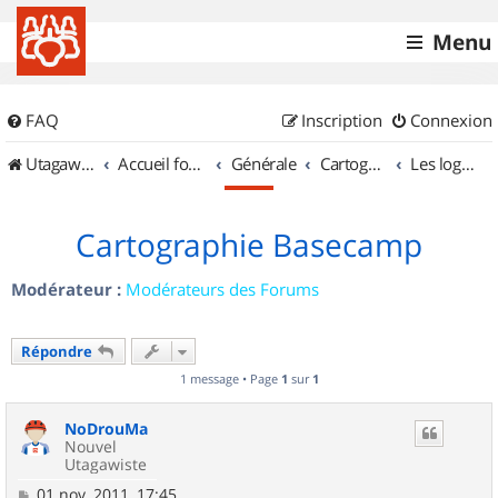
Menu
FAQ
Inscription
Connexion
UtagawaVTT (Randos VTT et VTTAE avec traces GPS)
Accueil forum
Générale
Cartographie et GPS
Les logiciels
Cartographie Basecamp
Modérateur :
Modérateurs des Forums
Répondre
1 message • Page
1
sur
1
NoDrouMa
Nouvel
Utagawiste
M
01 nov. 2011, 17:45