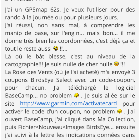
e
s
J'ai un GPSmap 62s. Je veux l'utiliser pour des
s
rando à la journée ou pour plusieurs jours.
a
g
J'ai réussi, non sans mal, à comprendre les
e
manip de base, sur l'engin... mais bon... il me
donne très bien les coordonnées, c'est déjà ça et
tout le reste aussi
!!...
Là où le bât blesse, c'est au niveau de la
cartographie!!! Je suis nulle de chez nulle
!!!
La Rose des Vents (où je l'ai acheté) m'a envoyé 3
coupons BirdsEye Select avec un code-coupon,
pour chacun. J'ai téléchargé le logiciel
BaseCamp... no problem
. Je suis allée sur le
http://www.garmin.com/activatecard
site
pour
activer le code d'un coupon, no problem
. J'ai
ouvert BaseCamp, j'ai cliqué dans Ma Collection,
puis Fichier<Nouveau<Images BirdsEye... ensuite
j'ai suivi à la lettre les indications données dans