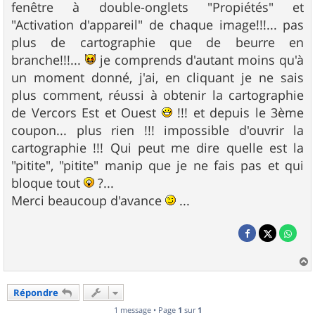
fenêtre à double-onglets "Propiétés" et
"Activation d'appareil" de chaque image!!!... pas
plus de cartographie que de beurre en
branche!!!...
je comprends d'autant moins qu'à
un moment donné, j'ai, en cliquant je ne sais
plus comment, réussi à obtenir la cartographie
de Vercors Est et Ouest
!!! et depuis le 3ème
coupon... plus rien !!! impossible d'ouvrir la
cartographie !!! Qui peut me dire quelle est la
"pitite", "pitite" manip que je ne fais pas et qui
bloque tout
?...
Merci beaucoup d'avance
...
a
u
Répondre
t
1 message • Page
1
sur
1