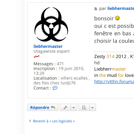
M
par
liebhermast
e
s
bonsoir
s
oui c est possib
a
g
fenêtre en bas 
e
choisir la couleu
liebhermaster
Utagawiste expert
Zesty
314
2012
,
K
hd
Messages :
471
Inscription :
19 juin 2010,
Liebherr
master
13:29
in
the
mud
for
love
Localisation :
villers ecalles ,
http://vtthn.forumac
des fois chez luidji76
C
Contact :
o
n
t
a
Répondre
c
t
e
Revenir à « Les logiciels »
r
l