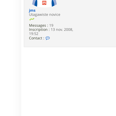
e
jms
Utagawiste novice
Messages :
19
Inscription :
13 nov. 2008,
19:52
C
Contact :
o
n
t
a
c
t
e
r
j
m
s