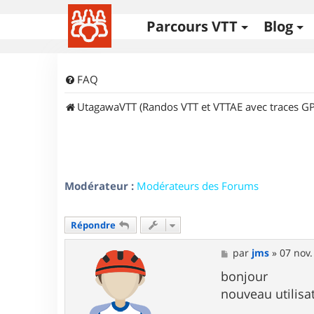
Parcours VTT
Blog
FAQ
UtagawaVTT (Randos VTT et VTTAE avec traces GP
Modérateur :
Modérateurs des Forums
Répondre
M
par
jms
»
07 nov.
e
s
bonjour
s
nouveau utilisa
a
g