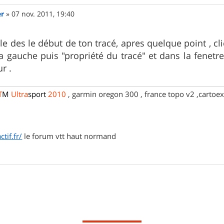
er
»
07 nov. 2011, 19:40
le des le début de ton tracé, apres quelque point , cl
a gauche puis "propriété du tracé" et dans la fenetr
r .
T
M
Ultra
sport
2010
, garmin oregon 300 , france topo v2 ,cartoex
tif.fr/
le forum vtt haut normand