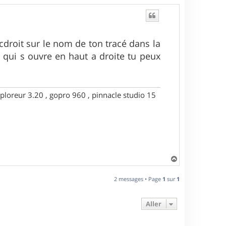
icdroit sur le nom de ton tracé dans la
e qui s ouvre en haut a droite tu peux
ploreur 3.20 , gopro 960 , pinnacle studio 15
H
a
u
2 messages • Page
1
sur
1
t
Aller