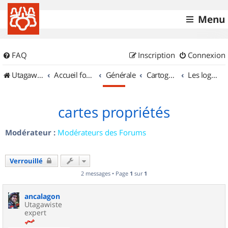
Menu
FAQ
Inscription
Connexion
UtagawaVTT (Randos VTT et VTTAE avec traces GPS)
Accueil forum
Générale
Cartographie et GPS
Les logiciels
cartes propriétés
Modérateur :
Modérateurs des Forums
Verrouillé
2 messages • Page
1
sur
1
ancalagon
Utagawiste
expert