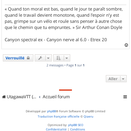
« Quand ton moral est bas, quand le jour te paraît sombre,
quand le travail devient monotone, quand l’espoir n’y est
pas, grimpe sur un vélo et roule sans penser à autre chose
que le chemin que tu empruntes. » Sir Arthur Conan Doyle
Canyon spectral ex - Canyon nerve al 6.0 - Etrex 20
a
u
Verrouillé
t
2 messages • Page
1
sur
1
Aller
UtagawaVTT (Randos VTT et VTTAE avec traces GPS)
Accueil forum
Développé par
phpBB
® Forum Software © phpBB Limited
Traduction française officielle
©
Qiaeru
Optimized by:
phpBB SEO
Confidentialité
|
Conditions