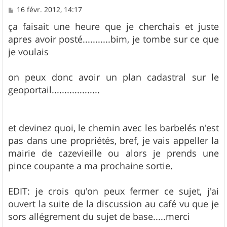
M
16 févr. 2012, 14:17
e
s
ça faisait une heure que je cherchais et juste
s
apres avoir posté...........bim, je tombe sur ce que
a
g
je voulais
e
on peux donc avoir un plan cadastral sur le
geoportail...................
et devinez quoi, le chemin avec les barbelés n'est
pas dans une propriétés, bref, je vais appeller la
mairie de cazevieille ou alors je prends une
pince coupante a ma prochaine sortie.
EDIT: je crois qu'on peux fermer ce sujet, j'ai
ouvert la suite de la discussion au café vu que je
sors allégrement du sujet de base.....merci