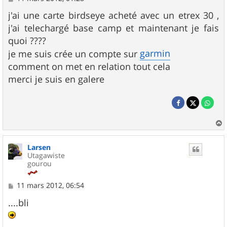
e
s
j'ai une carte birdseye acheté avec un etrex 30 ,
s
j'ai telechargé base camp et maintenant je fais
a
g
quoi ????
e
garmin
je me suis crée un compte sur
comment on met en relation tout cela
merci je suis en galere
a
u
Larsen
t
Utagawiste
gourou
M
11 mars 2012, 06:54
e
s
....bli
s
a
g