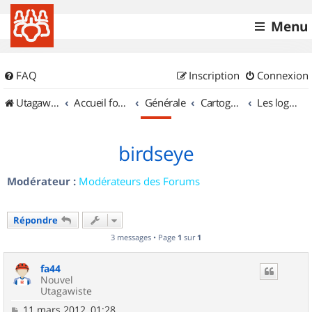
Menu
FAQ
Inscription
Connexion
UtagawaVTT (Randos VTT et VTTAE avec traces GPS)
Accueil forum
Générale
Cartographie et GPS
Les logiciels
birdseye
Modérateur :
Modérateurs des Forums
Répondre
3 messages • Page
1
sur
1
fa44
Nouvel
Utagawiste
M
11 mars 2012, 01:28