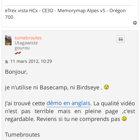
e
eTrex vista HCx - CE3D - Memorymap Alpes v5 - Orégon
700
a
u
tumebroutes
t
Utagawiste
gourou
M
11 mars 2012, 10:29
e
s
Bonjour,
s
a
g
je n'utilise ni Basecamp, ni Birdseye .
e
démo en anglais
J'ai trouvé cette
. La qualité vidéo
n'est pas terrible mais en pleine page ,c'est
regardable. Reviens si tu ne comprends pas
Tumebroutes