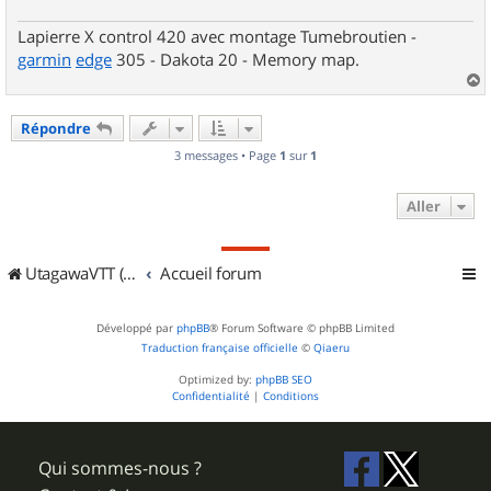
Lapierre X control 420 avec montage Tumebroutien -
garmin
edge
305 - Dakota 20 - Memory map.
a
u
Répondre
t
3 messages • Page
1
sur
1
Aller
UtagawaVTT (Randos VTT et VTTAE avec traces GPS)
Accueil forum
Développé par
phpBB
® Forum Software © phpBB Limited
Traduction française officielle
©
Qiaeru
Optimized by:
phpBB SEO
Confidentialité
|
Conditions
Qui sommes-nous ?