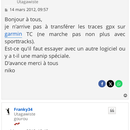
Utagawiste
M
14 mars 2012, 09:57
e
s
Bonjour à tous,
s
je n'arrive pas à transférer les traces gpx sur
a
g
garmin
TC (ne marche pas non plus avec
e
sporttracks).
Est-ce qu'il faut essayer avec un autre logiciel ou
y a t-il une manip spéciale.
D'avance merci à tous
niko
a
u
Franky34
t
Utagawiste
gourou