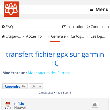
Menu
FAQ
Inscription
Connexion
UtagawaVTT (Randos VTT et VTTAE avec traces GPS)
Accueil forum
Générale
Cartographie et GPS
Les logiciels
transfert fichier gpx sur garmin
TC
Modérateur :
Modérateurs des Forums
Répondre
2 messages • Page
1
sur
1
ni[k]o
Nouvel