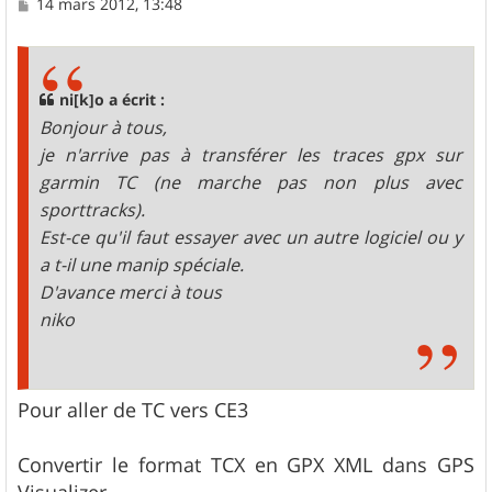
M
14 mars 2012, 13:48
e
s
s
a
g
ni[k]o a écrit :
e
Bonjour à tous,
je n'arrive pas à transférer les traces gpx sur
garmin TC (ne marche pas non plus avec
sporttracks).
Est-ce qu'il faut essayer avec un autre logiciel ou y
a t-il une manip spéciale.
D'avance merci à tous
niko
Pour aller de TC vers CE3
Convertir le format TCX en GPX XML dans GPS
Visualizer