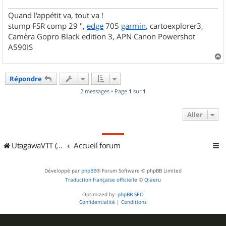
Quand l'appétit va, tout va !
stump FSR comp 29 ",
edge
705
garmin
, cartoexplorer3,
Camèra Gopro Black edition 3, APN Canon Powershot
A590IS
a
u
Répondre
t
2 messages • Page
1
sur
1
Aller
UtagawaVTT (Randos VTT et VTTAE avec traces GPS)
Accueil forum
Développé par
phpBB
® Forum Software © phpBB Limited
Traduction française officielle
©
Qiaeru
Optimized by:
phpBB SEO
Confidentialité
|
Conditions