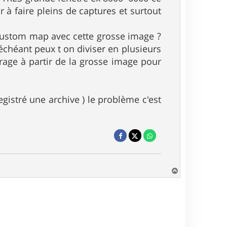
 à faire pleins de captures et surtout
 custom map avec cette grosse image ?
 échéant peux t on diviser en plusieurs
brage à partir de la grosse image pour
registré une archive ) le problème c'est
H
a
u
t