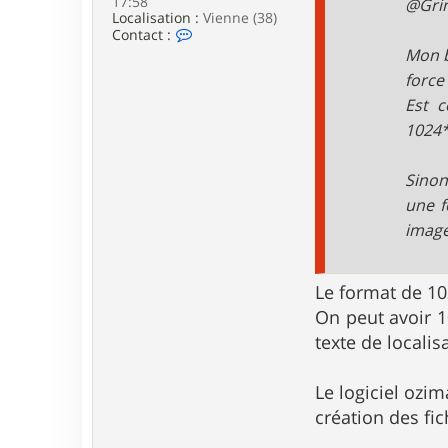
17:58
@Grim
Localisation :
Vienne (38)
C
Contact :
o
Mon b
n
force
t
a
Est c
c
t
1024*
e
r
g
Sinon
r
une f
i
m
image
p
e
r
i
Le format de 10
c
On peut avoir 1
texte de localisa
Le logiciel ozi
création des fi