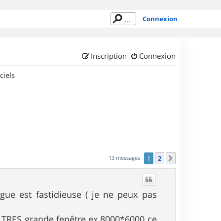
Connexion
Inscription
Connexion
ciels
13 messages
1
2
Suivant
gue est fastidieuse ( je ne peux pas
ne TRES grande fenêtre ex 8000*6000 ce