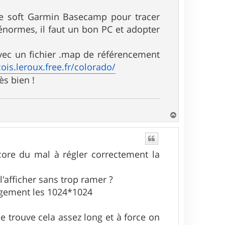
le soft Garmin Basecamp pour tracer
énormes, il faut un bon PC et adopter
avec un fichier .map de référencement
cois.leroux.free.fr/colorado/
ès bien !
H
a
u
t
ncore du mal à régler correctement la
l'afficher sans trop ramer ?
rgement les 1024*1024
e trouve cela assez long et à force on