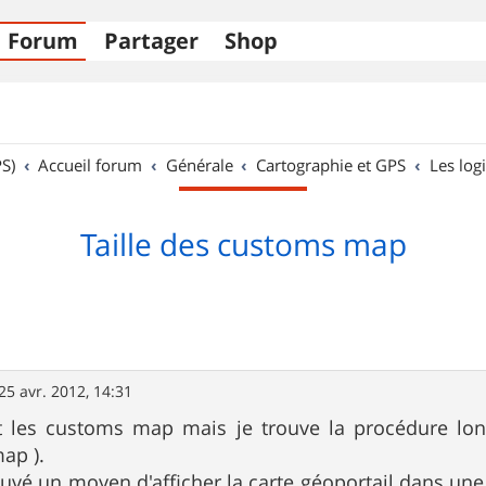
Forum
Partager
Shop
S)
Accueil forum
Générale
Cartographie et GPS
Les logi
Taille des customs map
25 avr. 2012, 14:31
ent les customs map mais je trouve la procédure lon
ap ).
rouvé un moyen d'afficher la carte géoportail dans u