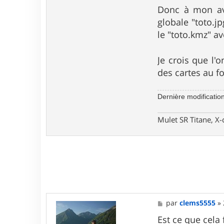
Donc à mon avi
globale "toto.j
le "toto.kmz" a
Je crois que l'
des cartes au f
Dernière modificatio
Mulet SR Titane, X-
M
par
clems5555
»
e
s
Est ce que cela