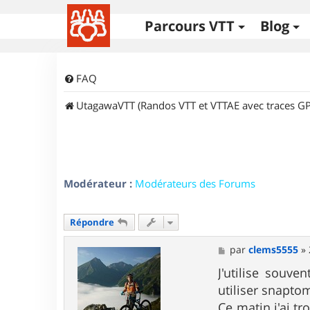
Parcours VTT
Blog
FAQ
UtagawaVTT (Randos VTT et VTTAE avec traces GP
Modérateur :
Modérateurs des Forums
Répondre
M
par
clems5555
»
e
s
J'utilise souv
s
utiliser snaptom
a
g
Ce matin j'ai t