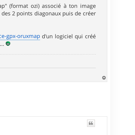
ap" (format ozi) associé à ton image
nt des 2 points diagonaux puis de créer
ace-gpx-oruxmap
d'un logiciel qui créé
...
H
a
u
t