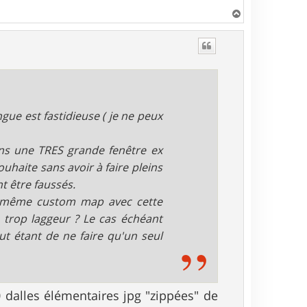
H
a
u
t
gue est fastidieuse ( je ne peux
ans une TRES grande fenêtre ex
uhaite sans avoir à faire pleins
t être faussés.
et même custom map avec cette
 trop laggeur ? Le cas échéant
ut étant de ne faire qu'un seul
alles élémentaires jpg "zippées" de