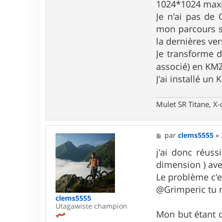
1024*1024 maxi
m
Je n'ai pas de
p
e
mon parcours su
r
i
la dernières ve
c
Je transforme d
associé) en KM
J'ai installé un
Mulet SR Titane, X-
M
par
clems5555
»
e
s
j'ai donc réuss
s
dimension ) av
a
g
Le problème c'es
e
@Grimperic tu 
clems5555
Utagawiste champion
Mon but étant d