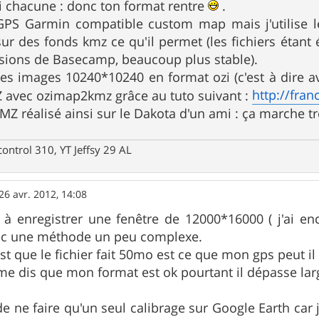
 chacune : donc ton format rentre
.
 GPS Garmin compatible custom map mais j'utilise 
r des fonds kmz ce qu'il permet (les fichiers étant 
rsions de Basecamp, beaucoup plus stable).
es images 10240*10240 en format ozi (c'est à dire 
http://fran
Z avec ozimap2kmz grâce au tuto suivant :
 KMZ réalisé ainsi sur le Dakota d'un ami : ça marche tr
control 310, YT Jeffsy 29 AL
26 avr. 2012, 14:08
i à enregistrer une fenêtre de 12000*16000 ( j'ai e
ec une méthode un peu complexe.
t que le fichier fait 50mo est ce que mon gps peut il 
me dis que mon format est ok pourtant il dépasse la
e ne faire qu'un seul calibrage sur Google Earth car j