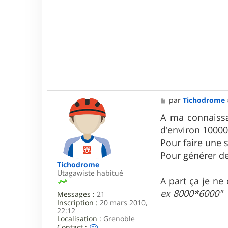
5
M
par
Tichodrome
e
s
A ma connaissan
s
d'environ 10000
a
g
Pour faire une 
e
Pour générer de
Tichodrome
Utagawiste habitué
A part ça je n
ex 8000*6000"
Messages :
21
Inscription :
20 mars 2010,
22:12
Localisation :
Grenoble
C
Contact :