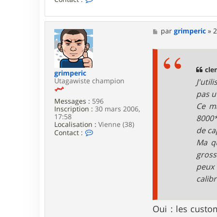
o
n
t
a
M
par
grimperic
»
2
c
e
t
s
e
s
r
a
T
g
cle
grimperic
i
e
Utagawiste champion
J'uti
c
h
pas u
o
Messages :
596
Ce ma
d
Inscription :
30 mars 2006,
r
17:58
8000*
o
Localisation :
Vienne (38)
de ca
m
C
Contact :
e
o
Ma qu
n
gross
t
a
peux 
c
t
calib
e
r
g
Oui : les cust
r
i