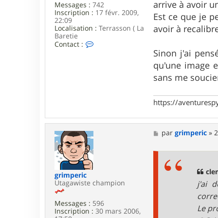
arrive à avoir u
Messages :
742
Inscription :
17 févr. 2009,
Est ce que je p
22:09
avoir à recalibr
Localisation :
Terrasson ( La
Baretie
C
Contact :
o
Sinon j'ai pen
n
qu'une image es
t
a
sans me soucier
c
t
e
https://aventures
r
c
l
e
M
par
grimperic
»
2
m
e
s
s
5
s
5
a
5
g
cle
grimperic
5
e
Utagawiste champion
j'ai 
corre
Messages :
596
Le pr
Inscription :
30 mars 2006,