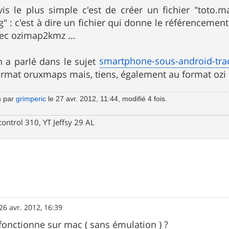
s le plus simple c'est de créer un fichier "toto.m
pg" : c'est à dire un fichier qui donne le référenceme
vec ozimap2kmz ...
smartphone-sous-android-tr
on a parlé dans le sujet
ormat oruxmaps mais, tiens, également au format ozi 
n par
grimperic
le 27 avr. 2012, 11:44, modifié 4 fois.
control 310, YT Jeffsy 29 AL
26 avr. 2012, 16:39
 fonctionne sur mac ( sans émulation ) ?