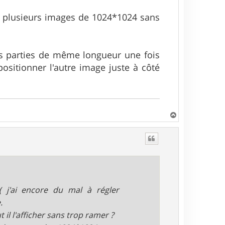
un plusieurs images de 1024*1024 sans
rs parties de même longueur une fois
ositionner l'autre image juste à côté
H
a
u
t
( j'ai encore du mal à régler
.
 il l'afficher sans trop ramer ?