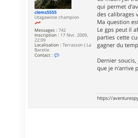
e
qui permet d'av
clems5555
des calibrages 
Utagawiste champion
Ma question est
Le gps peut il 
Messages :
742
Inscription :
17 févr. 2009,
parties cette c
22:09
gagner du temp
Localisation :
Terrasson ( La
Baretie
C
Contact :
o
Dernier soucis, 
n
que je n'arrive
t
a
c
t
e
r
https://aventures
c
l
e
m
s
5
5
5