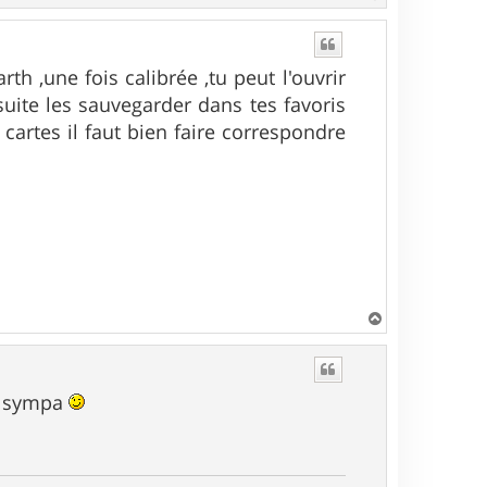
a
u
t
h ,une fois calibrée ,tu peut l'ouvrir
suite les sauvegarder dans tes favoris
 cartes il faut bien faire correspondre
H
a
u
t
ès sympa