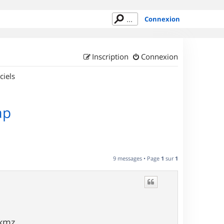
Connexion
Inscription
Connexion
ciels
ap
9 messages • Page
1
sur
1
okmz.