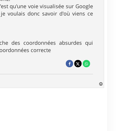
c'est qu'une voie visualisée sur Google
 je voulais donc savoir d'où viens ce
ffiche des coordonnées absurdes qui
 coordonnées correcte
H
a
u
t