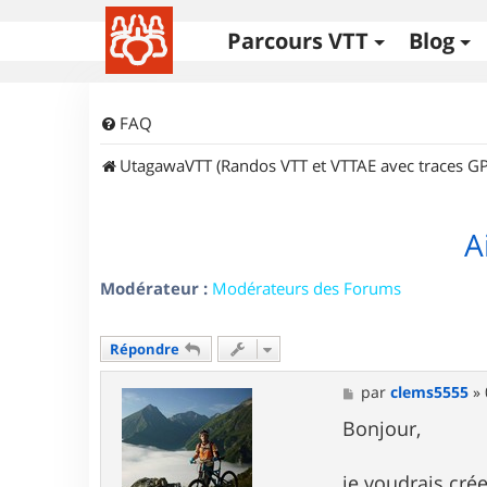
Parcours VTT
Blog
FAQ
UtagawaVTT (Randos VTT et VTTAE avec traces GP
A
Modérateur :
Modérateurs des Forums
Répondre
M
par
clems5555
»
e
s
Bonjour,
s
a
g
je voudrais cré