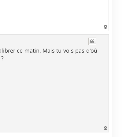
H
a
u
t
calibrer ce matin. Mais tu vois pas d'où
 ?
H
a