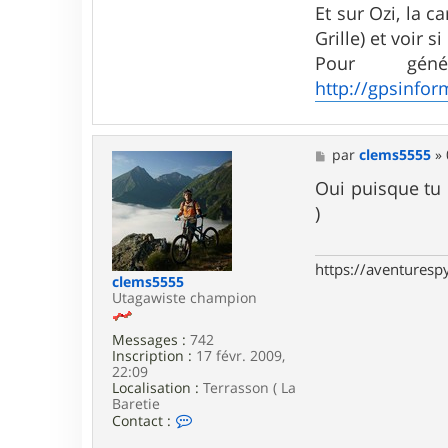
Et sur Ozi, la c
t
e
Grille) et voir 
r
Pour gén
T
i
http://gpsinfo
c
h
o
d
M
par
clems5555
»
r
e
o
s
Oui puisque tu 
m
s
e
)
a
g
e
https://aventures
clems5555
Utagawiste champion
Messages :
742
Inscription :
17 févr. 2009,
22:09
Localisation :
Terrasson ( La
Baretie
C
Contact :
o