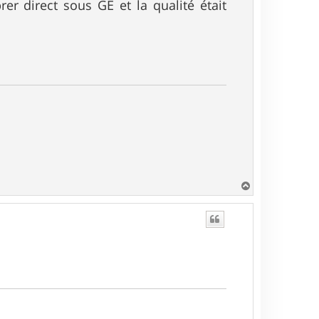
brer direct sous GE et la qualité était
H
a
u
t