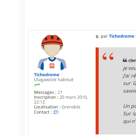
a
c
t
e
r
c
l
M
par
Tichodrome
e
e
m
s
s
s
5
a
5
g
cle
5
e
5
je vo
Tichodrome
J'ai 
Utagawiste habitué
sur G
savoi
Messages :
21
Inscription :
20 mars 2010,
22:12
Un po
Localisation :
Grenoble
C
Contact :
Sur l
o
qui n
n
t
a
c