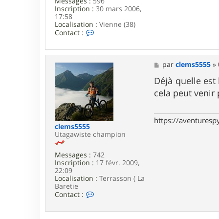
Messages :
596
5
Inscription :
30 mars 2006,
5
17:58
5
Localisation :
Vienne (38)
5
C
Contact :
o
n
t
a
M
par
clems5555
»
c
e
t
s
Déjà quelle est 
e
s
cela peut venir
r
a
g
g
r
e
i
https://aventures
m
clems5555
p
Utagawiste champion
e
r
Messages :
742
i
Inscription :
17 févr. 2009,
c
22:09
Localisation :
Terrasson ( La
Baretie
C
Contact :
o
n
t