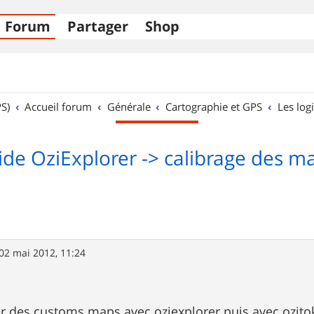
Forum
Partager
Shop
S)
Accueil forum
Générale
Cartographie et GPS
Les logi
ide OziExplorer -> calibrage des m
02 mai 2012, 11:24
er des customs maps avec oziexplorer puis avec ozit