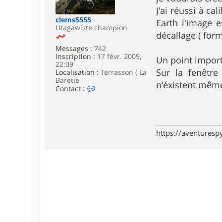
e
J'ai réussi à c
clems5555
Earth l'image e
Utagawiste champion
décallage ( for
Messages :
742
Inscription :
17 févr. 2009,
Un point import
22:09
Sur la fenêtre
Localisation :
Terrasson ( La
Baretie
n'éxistent même
C
Contact :
o
n
t
a
c
https://aventures
t
e
r
c
l
e
m
s
5
5
5