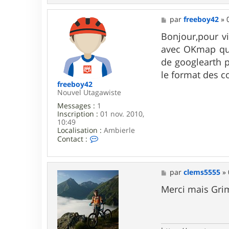
n
t
a
M
par
freeboy42
»
c
e
t
s
Bonjour,pour vi
e
s
avec OKmap qui 
r
a
c
g
de googlearth p
l
e
le format des c
e
m
freeboy42
s
Nouvel Utagawiste
5
Messages :
1
5
Inscription :
01 nov. 2010,
5
10:49
5
Localisation :
Ambierle
C
Contact :
o
n
t
a
M
par
clems5555
»
c
e
t
s
Merci mais Grimp
e
s
r
a
f
g
r
e
e