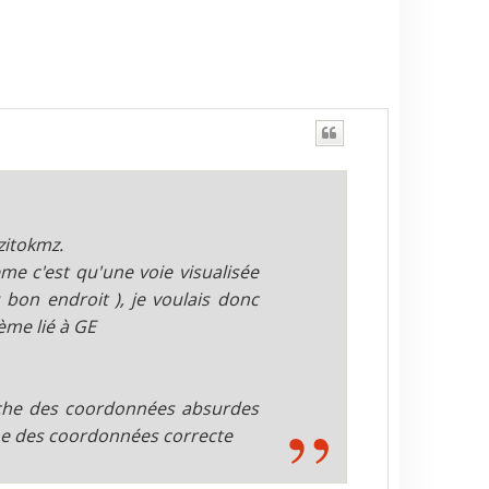
u
t
zitokmz.
ème c'est qu'une voie visualisée
bon endroit ), je voulais donc
ème lié à GE
ffiche des coordonnées absurdes
che des coordonnées correcte