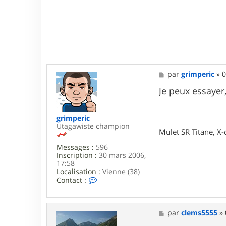
5
M
par
grimperic
»
0
e
s
Je peux essayer,
s
a
g
grimperic
e
Utagawiste champion
Mulet SR Titane, X-
Messages :
596
Inscription :
30 mars 2006,
17:58
Localisation :
Vienne (38)
C
Contact :
o
n
t
a
M
par
clems5555
»
c
e