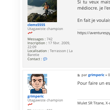
t
s
Si tu veux mai
e
s
médiocre. je l
r
a
g
g
r
e
En fait je voula
i
m
clems5555
p
Utagawiste champion
e
https://aventures
r
Messages :
742
i
Inscription :
17 févr. 2009,
c
22:09
Localisation :
Terrasson ( La
Baretie
C
Contact :
o
n
t
a
M
par
grimperic
»
0
c
e
t
s
Pour faire un es
e
s
r
a
c
g
grimperic
l
e
Utagawiste champion
e
Mulet SR Titane, X-
m
s