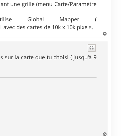
ichant une grille (menu Carte/Paramètre
ilise Global Mapper (
ci avec des cartes de 10k x 10k pixels.
H
a
u
t
sur la carte que tu choisi ( jusqu'à 9
H