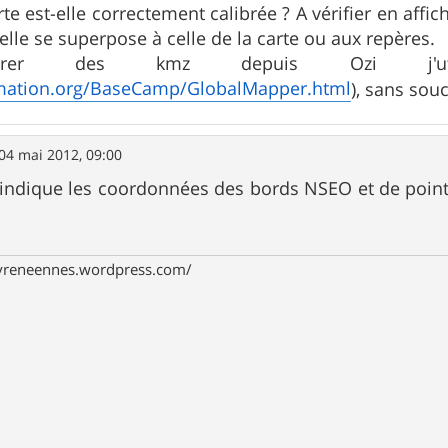
arte est-elle correctement calibrée ? A vérifier en aff
si elle se superpose à celle de la carte ou aux repères.
érer des kmz depuis Ozi j'ut
rmation.org/BaseCamp/GlobalMapper.html
), sans sou
04 mai 2012, 09:00
indique les coordonnées des bords NSEO et de points 
pyreneennes.wordpress.com/