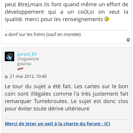
peut être),mais ils font quand même un effort de
développement qui a un coût,si on veut la
qualité. merci pour les renseignements
a donf sur les freins (sauf en montée)
a
u
gerald_83
t
Utagawiste
gourou
M
21 mai 2012, 10:40
e
s
Le tour du sujet a été fait. Les cartes sur le bon
s
coin sont illégales comme l'a très justement fait
a
g
remarquer Tumebroutes. Le sujet est donc clos
e
pour éviter toute dérive ultérieure
Merci de jeter un oeil à la charte du forum : ICI