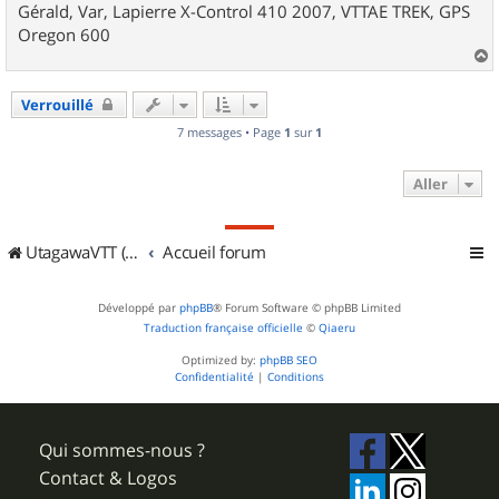
Gérald, Var, Lapierre X-Control 410 2007, VTTAE TREK, GPS
Oregon 600
a
u
Verrouillé
t
7 messages • Page
1
sur
1
Aller
UtagawaVTT (Randos VTT et VTTAE avec traces GPS)
Accueil forum
Développé par
phpBB
® Forum Software © phpBB Limited
Traduction française officielle
©
Qiaeru
Optimized by:
phpBB SEO
Confidentialité
|
Conditions
Qui sommes-nous ?
Contact & Logos