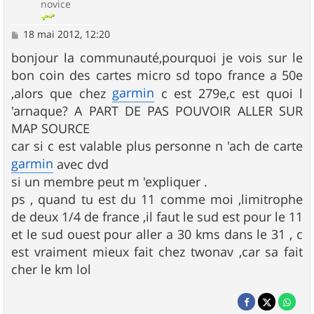
novice
M
18 mai 2012, 12:20
e
s
bonjour la communauté,pourquoi je vois sur le
s
bon coin des cartes micro sd topo france a 50e
a
g
garmin
,alors que chez
c est 279e,c est quoi l
e
'arnaque? A PART DE PAS POUVOIR ALLER SUR
MAP SOURCE
car si c est valable plus personne n 'ach de carte
garmin
avec dvd
si un membre peut m 'expliquer .
ps , quand tu est du 11 comme moi ,limitrophe
de deux 1/4 de france ,il faut le sud est pour le 11
et le sud ouest pour aller a 30 kms dans le 31 , c
est vraiment mieux fait chez twonav ,car sa fait
cher le km lol