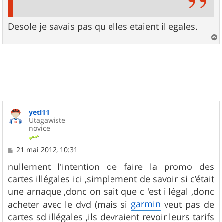
Desole je savais pas qu elles etaient illegales.
a
u
t
yeti11
Utagawiste
novice
M
21 mai 2012, 10:31
e
s
nullement l'intention de faire la promo des
s
cartes illégales ici ,simplement de savoir si c’était
a
g
une arnaque ,donc on sait que c 'est illégal ,donc
e
garmin
acheter avec le dvd (mais si
veut pas de
cartes sd illégales ,ils devraient revoir leurs tarifs