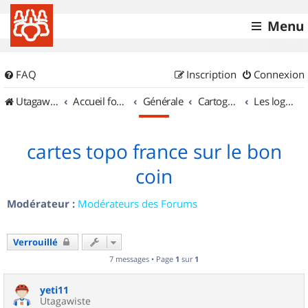
Menu
FAQ
Inscription
Connexion
UtagawaVTT (Randos VTT et VTTAE avec traces GPS)
Accueil forum
Générale
Cartographie et GPS
Les logiciels
cartes topo france sur le bon
coin
Modérateur :
Modérateurs des Forums
Verrouillé
7 messages • Page
1
sur
1
yeti11
Utagawiste