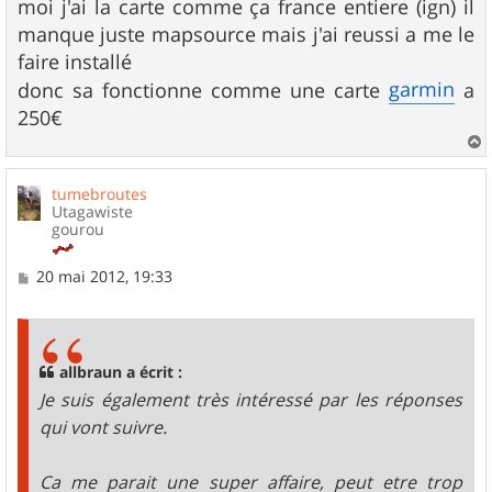
s
moi j'ai la carte comme ça france entiere (ign) il
s
manque juste mapsource mais j'ai reussi a me le
a
g
faire installé
e
garmin
donc sa fonctionne comme une carte
a
250€
a
u
tumebroutes
t
Utagawiste
gourou
M
20 mai 2012, 19:33
e
s
s
a
g
allbraun a écrit :
e
Je suis également très intéressé par les réponses
qui vont suivre.
Ca me parait une super affaire, peut etre trop