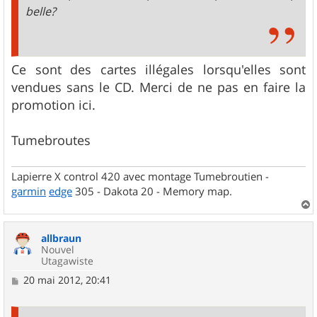
belle?
Ce sont des cartes illégales lorsqu'elles sont
vendues sans le CD. Merci de ne pas en faire la
promotion ici.
Tumebroutes
Lapierre X control 420 avec montage Tumebroutien -
garmin
edge
305 - Dakota 20 - Memory map.
a
u
allbraun
t
Nouvel
Utagawiste
M
20 mai 2012, 20:41
e
s
s