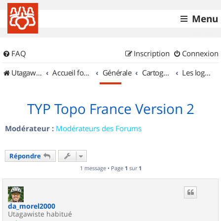
Menu
FAQ
Inscription
Connexion
UtagawaVTT (Randos VTT et VTTAE avec traces GPS)
Accueil forum
Générale
Cartographie et GPS
Les logiciels
TYP Topo France Version 2
Modérateur :
Modérateurs des Forums
Répondre
1 message • Page
1
sur
1
da_morel2000
Utagawiste habitué