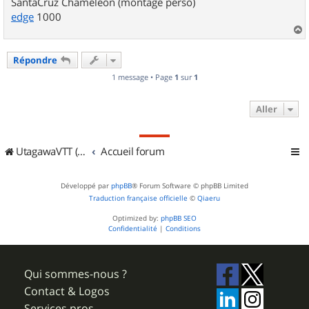
SantaCruz Chameleon (montage perso)
edge
1000
a
u
Répondre
t
1 message • Page
1
sur
1
Aller
UtagawaVTT (Randos VTT et VTTAE avec traces GPS)
Accueil forum
Développé par
phpBB
® Forum Software © phpBB Limited
Traduction française officielle
©
Qiaeru
Optimized by:
phpBB SEO
Confidentialité
|
Conditions
Qui sommes-nous ?
Contact & Logos
Services pros