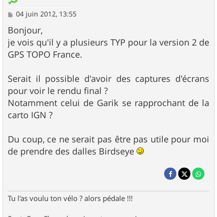
M
04 juin 2012, 13:55
e
s
Bonjour,
s
je vois qu'il y a plusieurs TYP pour la version 2 de
a
g
GPS TOPO France.
e
Serait il possible d'avoir des captures d'écrans
pour voir le rendu final ?
Notamment celui de Garik se rapprochant de la
carto IGN ?
Du coup, ce ne serait pas être pas utile pour moi
de prendre des dalles Birdseye
Tu l'as voulu ton vélo ? alors pédale !!!