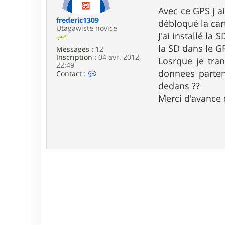
e
Avec ce GPS j ai
frederic1309
débloqué la car
Utagawiste novice
J'ai installé la
la SD dans le GP
Messages :
12
Inscription :
04 avr. 2012,
Losrque je tran
22:49
donnees parten
C
Contact :
o
dedans ??
n
t
Merci d'avance 
a
c
t
e
r
f
r
e
d
e
r
i
c
1
3