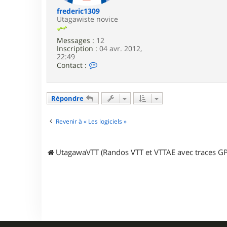
frederic1309
Utagawiste novice
Messages :
12
Inscription :
04 avr. 2012,
22:49
C
Contact :
o
n
t
a
Répondre
c
t
e
Revenir à « Les logiciels »
r
f
r
UtagawaVTT (Randos VTT et VTTAE avec traces GP
e
d
e
r
i
c
1
3
0
9