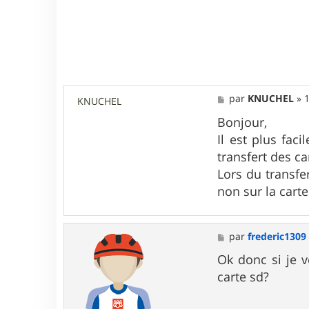
0
9
M
par
KNUCHEL
»
1
KNUCHEL
e
s
Bonjour,
s
Il est plus fac
a
g
transfert des ca
e
Lors du transfe
non sur la carte
M
par
frederic1309
e
s
Ok donc si je v
s
carte sd?
a
g
e