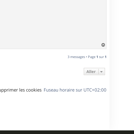
H
a
u
3 messages • Page
1
sur
1
t
Aller
upprimer les cookies
Fuseau horaire sur
UTC+02:00