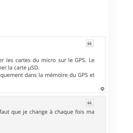
rer les cartes du micro sur le GPS. Le
mer la carte µSD.
matiquement dans la mémoire du GPS et
H
a
u
t
e faut que je change à chaque fois ma