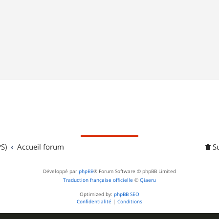
S)
Accueil forum
S
Développé par
phpBB
® Forum Software © phpBB Limited
Traduction française officielle
©
Qiaeru
Optimized by:
phpBB SEO
Confidentialité
|
Conditions