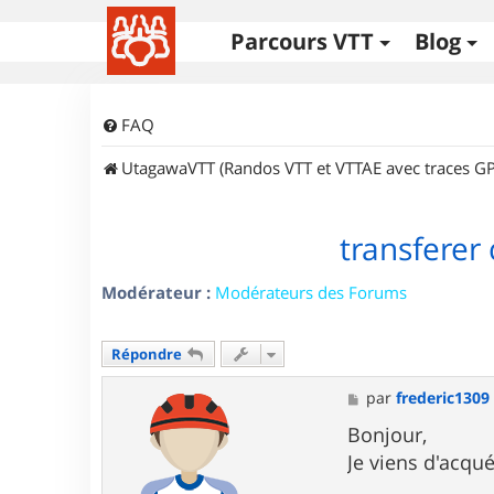
Parcours VTT
Blog
FAQ
UtagawaVTT (Randos VTT et VTTAE avec traces GP
transferer 
Modérateur :
Modérateurs des Forums
Répondre
M
par
frederic1309
e
s
Bonjour,
s
Je viens d'acqué
a
g