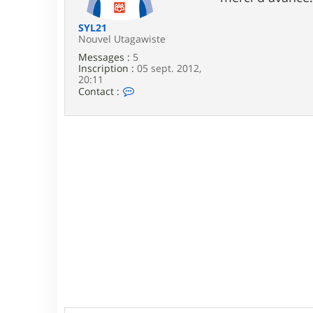
e
SYL21
Nouvel Utagawiste
Messages :
5
Inscription :
05 sept. 2012,
20:11
C
Contact :
o
n
t
a
c
t
e
r
S
Y
L
2
1