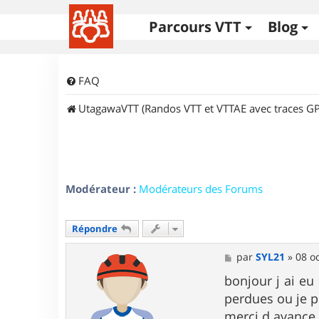
Parcours VTT
Blog
FAQ
UtagawaVTT (Randos VTT et VTTAE avec traces GP
Modérateur :
Modérateurs des Forums
Répondre
M
par
SYL21
»
08 oc
e
s
bonjour j ai eu
s
perdues ou je 
a
g
merci d avance