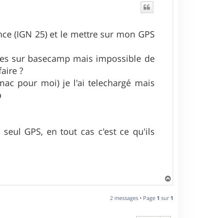
rance (IGN 25) et le mettre sur mon GPS
mises sur basecamp mais impossible de
aire ?
(mac pour moi) je l'ai telechargé mais
p
seul GPS, en tout cas c'est ce qu'ils
H
a
u
2 messages • Page
1
sur
1
t