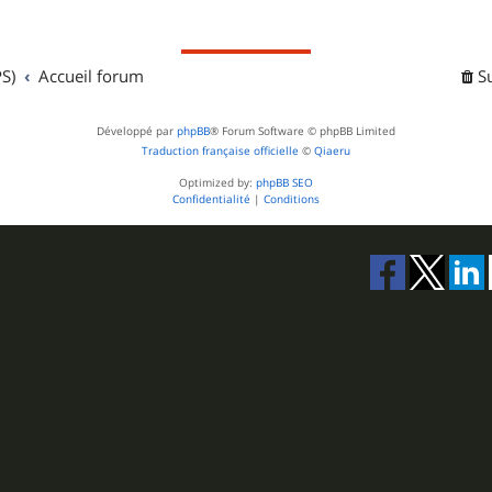
S)
Accueil forum
S
Développé par
phpBB
® Forum Software © phpBB Limited
Traduction française officielle
©
Qiaeru
Optimized by:
phpBB SEO
Confidentialité
|
Conditions