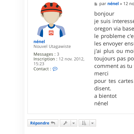
M
par
nénel
»
12 no
e
s
bonjour
s
je suis interes
a
g
oregon via bas
e
le probleme c'e
nénel
les envoyer ens
Nouvel Utagawiste
j'ai plus ou mo
Messages :
3
toujours pas po
Inscription :
12 nov. 2012,
15:23
comment as tu f
C
Contact :
merci
o
n
pour tes cartes
t
a
disent.
c
a bientot
t
e
nénel
r
n
é
n
Répondre
e
l