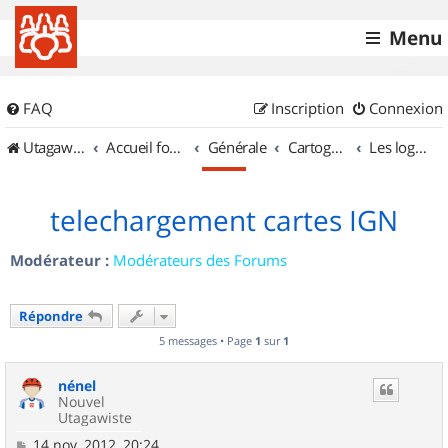
Menu
FAQ
Inscription
Connexion
UtagawaVTT (Randos VTT et VTTAE avec traces GPS)
Accueil forum
Générale
Cartographie et GPS
Les logiciels
telechargement cartes IGN
Modérateur :
Modérateurs des Forums
Répondre
5 messages • Page
1
sur
1
nénel
Nouvel
Utagawiste
M
14 nov. 2012, 20:24