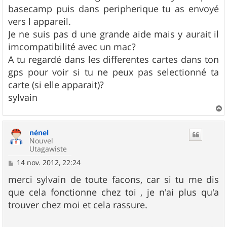
basecamp puis dans peripherique tu as envoyé
vers l appareil.
Je ne suis pas d une grande aide mais y aurait il
imcompatibilité avec un mac?
A tu regardé dans les differentes cartes dans ton
gps pour voir si tu ne peux pas selectionné ta
carte (si elle apparait)?
sylvain
a
u
nénel
t
Nouvel
Utagawiste
M
14 nov. 2012, 22:24
e
s
merci sylvain de toute facons, car si tu me dis
s
que cela fonctionne chez toi , je n'ai plus qu'a
a
g
trouver chez moi et cela rassure.
e