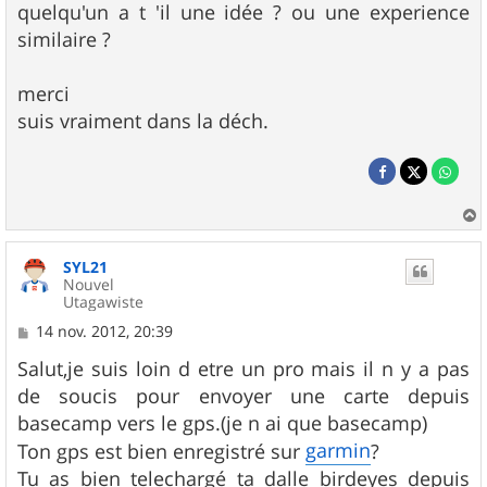
quelqu'un a t 'il une idée ? ou une experience
similaire ?
merci
suis vraiment dans la déch.
a
u
SYL21
t
Nouvel
Utagawiste
M
14 nov. 2012, 20:39
e
s
Salut,je suis loin d etre un pro mais il n y a pas
s
de soucis pour envoyer une carte depuis
a
g
basecamp vers le gps.(je n ai que basecamp)
e
garmin
Ton gps est bien enregistré sur
?
Tu as bien telechargé ta dalle birdeyes depuis