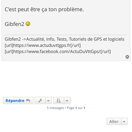
C'est peut être ça ton problème.
Gibfen2
Gibfen2 ->Actualité, Info, Tests, Tutoriels de GPS et logiciels
[url]https://www.actuduvttgps.fr[/url]
[url]https://www.facebook.com/ActuDuVttGps/[/url]
a
u
t
Répondre
5 messages • Page
1
sur
1
Aller