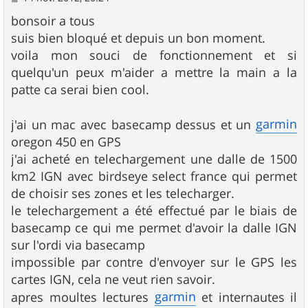
e
s
bonsoir a tous
s
suis bien bloqué et depuis un bon moment.
a
g
voila mon souci de fonctionnement et si
e
quelqu'un peux m'aider a mettre la main a la
patte ca serai bien cool.
garmin
j'ai un mac avec basecamp dessus et un
oregon 450 en GPS
j'ai acheté en telechargement une dalle de 1500
km2 IGN avec birdseye select france qui permet
de choisir ses zones et les telecharger.
le telechargement a été effectué par le biais de
basecamp ce qui me permet d'avoir la dalle IGN
sur l'ordi via basecamp
impossible par contre d'envoyer sur le GPS les
cartes IGN, cela ne veut rien savoir.
garmin
apres moultes lectures
et internautes il