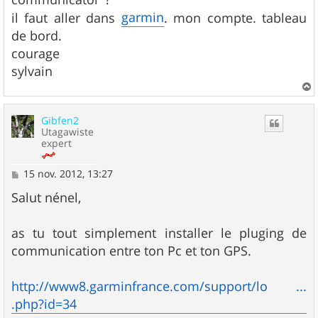
a
g
garmin
il faut aller dans
. mon compte. tableau
e
de bord.
courage
sylvain
a
u
Gibfen2
t
Utagawiste
expert
M
15 nov. 2012, 13:27
e
s
Salut nénel,
s
a
g
as tu tout simplement installer le pluging de
e
communication entre ton Pc et ton GPS.
http://www8.garminfrance.com/support/lo ...
.php?id=34