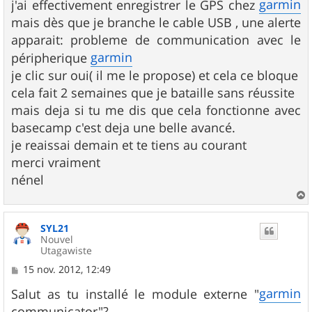
garmin
j'ai effectivement enregistrer le GPS chez
mais dès que je branche le cable USB , une alerte
apparait: probleme de communication avec le
garmin
péripherique
je clic sur oui( il me le propose) et cela ce bloque
cela fait 2 semaines que je bataille sans réussite
mais deja si tu me dis que cela fonctionne avec
basecamp c'est deja une belle avancé.
je reaissai demain et te tiens au courant
merci vraiment
nénel
a
u
SYL21
t
Nouvel
Utagawiste
M
15 nov. 2012, 12:49
e
s
garmin
Salut as tu installé le module externe "
s
communicator"?