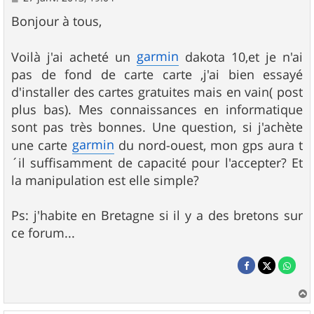
e
s
Bonjour à tous,
s
a
g
garmin
Voilà j'ai acheté un
dakota 10,et je n'ai
e
pas de fond de carte carte ,j'ai bien essayé
d'installer des cartes gratuites mais en vain( post
plus bas). Mes connaissances en informatique
sont pas très bonnes. Une question, si j'achète
garmin
une carte
du nord-ouest, mon gps aura t
´il suffisamment de capacité pour l'accepter? Et
la manipulation est elle simple?
Ps: j'habite en Bretagne si il y a des bretons sur
ce forum...
a