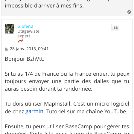
e
impossible d'arriver à mes fins.
a
u
Gibfen2
t
Utagawiste
expert
M
28 janv. 2013, 09:41
e
s
Bonjour BzhVtt,
s
a
g
Si tu as 1/4 de France ou la France entier, tu peux
e
toujours envoyer une partie des dalles que tu
auras besoin durant ta randonnée.
Tu dois utiliser MapInstall. C'est un micro logiciel
garmin
de chez
. Tutoriel sur ma chaîne YouTube.
Ensuite, tu peux utiliser BaseCamp pour gérer tes
données. Suite à la mise à jour de BaseCamp, tu