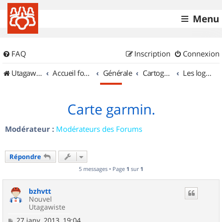
Menu
FAQ
Inscription
Connexion
UtagawaVTT (Randos VTT et VTTAE avec traces GPS)
Accueil forum
Générale
Cartographie et GPS
Les logiciels
Carte garmin.
Modérateur :
Modérateurs des Forums
Répondre
5 messages • Page
1
sur
1
bzhvtt
Nouvel
Utagawiste
M
27 janv. 2013, 19:04