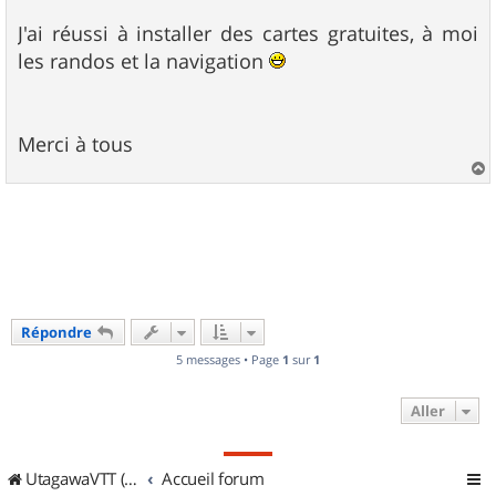
a
g
J'ai réussi à installer des cartes gratuites, à moi
e
les randos et la navigation
Merci à tous
a
u
t
Répondre
5 messages • Page
1
sur
1
Aller
UtagawaVTT (Randos VTT et VTTAE avec traces GPS)
Accueil forum