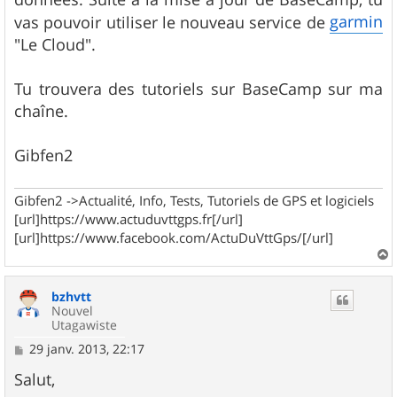
garmin
vas pouvoir utiliser le nouveau service de
"Le Cloud".
Tu trouvera des tutoriels sur BaseCamp sur ma
chaîne.
Gibfen2
Gibfen2 ->Actualité, Info, Tests, Tutoriels de GPS et logiciels
[url]https://www.actuduvttgps.fr[/url]
[url]https://www.facebook.com/ActuDuVttGps/[/url]
a
u
bzhvtt
t
Nouvel
Utagawiste
M
29 janv. 2013, 22:17
e
s
Salut,
s