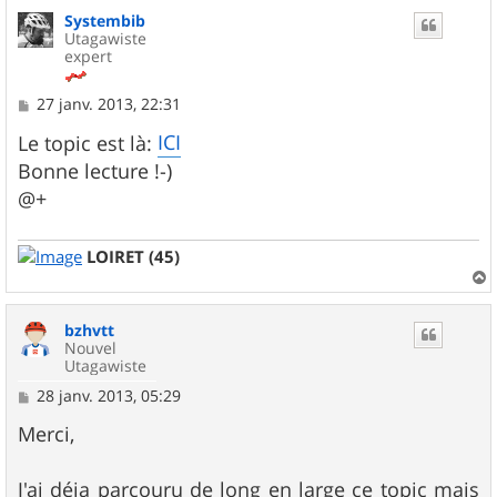
u
Systembib
t
Utagawiste
expert
M
27 janv. 2013, 22:31
e
s
ICI
Le topic est là:
s
Bonne lecture !-)
a
g
@+
e
LOIRET (45)
a
u
bzhvtt
t
Nouvel
Utagawiste
M
28 janv. 2013, 05:29
e
s
Merci,
s
a
g
J'ai déja parcouru de long en large ce topic mais