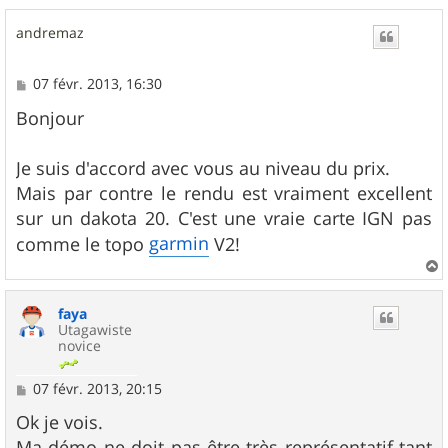
a
u
andremaz
t
M
07 févr. 2013, 16:30
e
s
Bonjour
s
a
g
Je suis d'accord avec vous au niveau du prix.
e
Mais par contre le rendu est vraiment excellent
sur un dakota 20. C'est une vraie carte IGN pas
garmin
comme le topo
V2!
a
u
faya
t
Utagawiste
novice
M
07 févr. 2013, 20:15
e
s
Ok je vois.
s
Ma démo ne doit pas être très représentatif tant