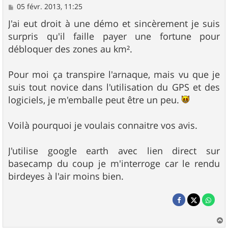
M
05 févr. 2013, 11:25
e
s
J'ai eut droit à une démo et sincèrement je suis
s
surpris qu'il faille payer une fortune pour
a
g
débloquer des zones au km².
e
Pour moi ça transpire l'arnaque, mais vu que je
suis tout novice dans l'utilisation du GPS et des
logiciels, je m'emballe peut être un peu.
Voilà pourquoi je voulais connaitre vos avis.
J'utilise google earth avec lien direct sur
basecamp du coup je m'interroge car le rendu
birdeyes à l'air moins bien.