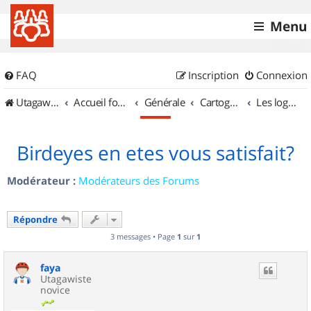
Menu
FAQ
Inscription
Connexion
UtagawaVTT (Randos VTT et VTTAE avec traces GPS)
Accueil forum
Générale
Cartographie et GPS
Les logiciels
Birdeyes en etes vous satisfait?
Modérateur :
Modérateurs des Forums
Répondre
3 messages • Page
1
sur
1
faya
Utagawiste
novice