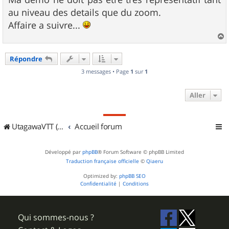
a
g
au niveau des details que du zoom.
e
Affaire a suivre...
a
u
Répondre
t
3 messages • Page
1
sur
1
Aller
UtagawaVTT (Randos VTT et VTTAE avec traces GPS)
Accueil forum
Développé par
phpBB
® Forum Software © phpBB Limited
Traduction française officielle
©
Qiaeru
Optimized by:
phpBB SEO
Confidentialité
|
Conditions
Qui sommes-nous ?