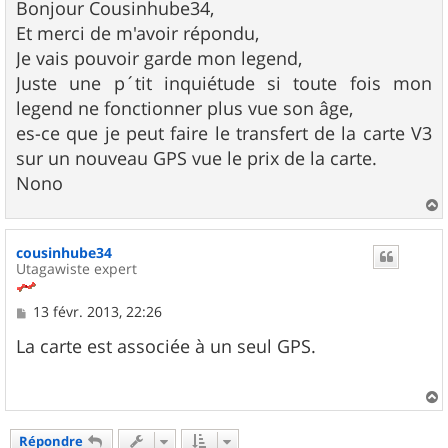
s
Bonjour Cousinhube34,
s
Et merci de m'avoir répondu,
a
g
Je vais pouvoir garde mon legend,
e
Juste une p´tit inquiétude si toute fois mon
legend ne fonctionner plus vue son âge,
es-ce que je peut faire le transfert de la carte V3
sur un nouveau GPS vue le prix de la carte.
Nono
a
u
cousinhube34
t
Utagawiste expert
M
13 févr. 2013, 22:26
e
s
La carte est associée à un seul GPS.
s
a
g
e
a
u
Répondre
t