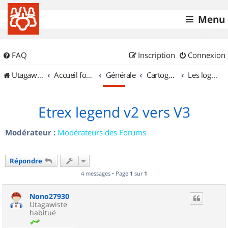
Menu
FAQ
Inscription
Connexion
UtagawaVTT (Randos VTT et VTTAE avec traces GPS)
Accueil forum
Générale
Cartographie et GPS
Les logiciels
Etrex legend v2 vers V3
Modérateur :
Modérateurs des Forums
Répondre
4 messages • Page
1
sur
1
Nono27930
Utagawiste
habitué