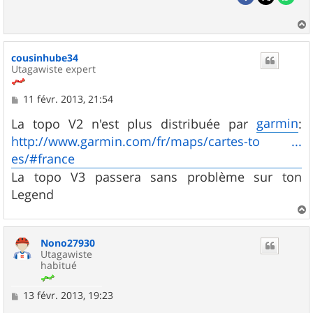
a
u
cousinhube34
t
Utagawiste expert
M
11 févr. 2013, 21:54
e
s
garmin
La topo V2 n'est plus distribuée par
:
s
http://www.garmin.com/fr/maps/cartes-to ...
a
g
es/#france
e
La topo V3 passera sans problème sur ton
Legend
a
u
Nono27930
t
Utagawiste
habitué
M
13 févr. 2013, 19:23
e