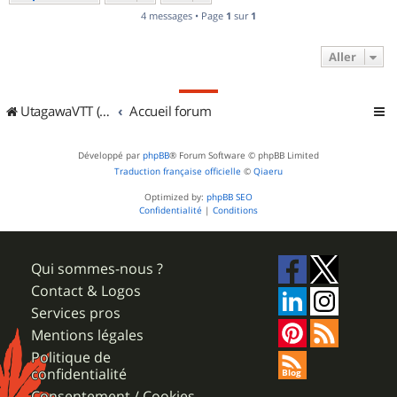
4 messages • Page
1
sur
1
Aller
UtagawaVTT (Randos VTT et VTTAE avec traces GPS)
Accueil forum
Développé par
phpBB
® Forum Software © phpBB Limited
Traduction française officielle
©
Qiaeru
Optimized by:
phpBB SEO
Confidentialité
|
Conditions
Qui sommes-nous ?
Contact & Logos
Services pros
Mentions légales
Politique de
confidentialité
Consentement / Cookies