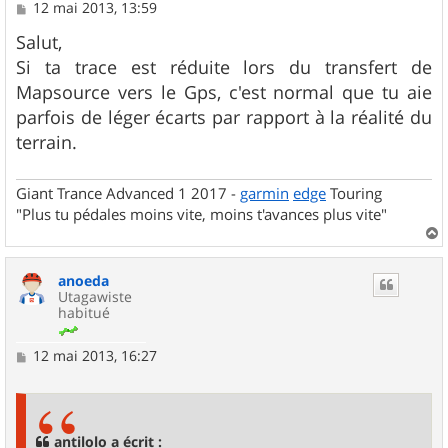
M
12 mai 2013, 13:59
e
s
Salut,
s
Si ta trace est réduite lors du transfert de
a
g
Mapsource vers le Gps, c'est normal que tu aie
e
parfois de léger écarts par rapport à la réalité du
terrain.
Giant Trance Advanced 1 2017 -
garmin
edge
Touring
"Plus tu pédales moins vite, moins t'avances plus vite"
a
u
anoeda
t
Utagawiste
habitué
M
12 mai 2013, 16:27
e
s
s
a
g
antilolo a écrit :