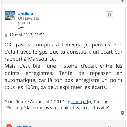
a
u
antilolo
t
Utagawiste
gourou
M
12 mai 2013, 21:52
e
s
OK, j'avais compris à l'envers, je pensais que
s
c'était avec le gps que tu constatait un écart par
a
g
rapport à Mapsource.
e
Mais c'est bien une histoire d'écart entre les
points enregistrés. Tente de repasser en
automatique, car là ton gps enregistre un point
tous les 100m, ça peut expliquer les écarts.
Giant Trance Advanced 1 2017 -
garmin
edge
Touring
"Plus tu pédales moins vite, moins t'avances plus vite"
a
u
anoeda
t