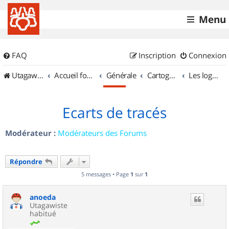
Menu
FAQ
Inscription
Connexion
UtagawaVTT (Randos VTT et VTTAE avec traces GPS)
Accueil forum
Générale
Cartographie et GPS
Les logiciels
Ecarts de tracés
Modérateur :
Modérateurs des Forums
Répondre
5 messages • Page
1
sur
1
anoeda
Utagawiste
habitué