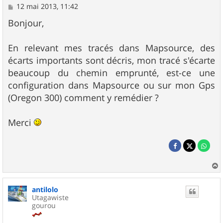
M
12 mai 2013, 11:42
e
s
Bonjour,
s
a
g
En relevant mes tracés dans Mapsource, des
e
écarts importants sont décris, mon tracé s'écarte
beaucoup du chemin emprunté, est-ce une
configuration dans Mapsource ou sur mon Gps
(Oregon 300) comment y remédier ?
Merci
a
u
antilolo
t
Utagawiste
gourou