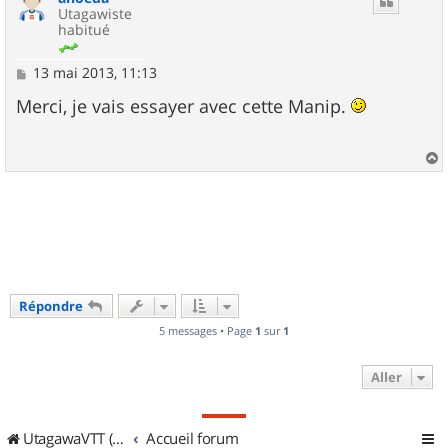
Utagawiste
habitué
M
13 mai 2013, 11:13
e
s
Merci, je vais essayer avec cette Manip.
s
a
g
e
a
u
t
Répondre
5 messages • Page
1
sur
1
Aller
UtagawaVTT (Randos VTT et VTTAE avec traces GPS)
Accueil forum