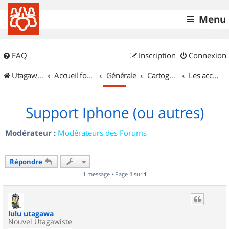
Menu
FAQ
Inscription
Connexion
UtagawaVTT (Randos VTT et VTTAE avec traces GPS)
Accueil forum
Générale
Cartographie et GPS
Les accessoires
Support Iphone (ou autres)
Modérateur :
Modérateurs des Forums
Répondre
1 message • Page
1
sur
1
lulu utagawa
Nouvel Utagawiste