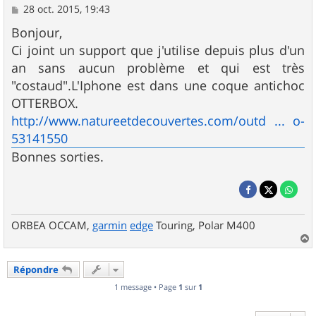
M
28 oct. 2015, 19:43
e
s
Bonjour,
s
Ci joint un support que j'utilise depuis plus d'un
a
g
an sans aucun problème et qui est très
e
"costaud".L'Iphone est dans une coque antichoc
OTTERBOX.
http://www.natureetdecouvertes.com/outd ... o-
53141550
Bonnes sorties.
ORBEA OCCAM,
garmin
edge
Touring, Polar M400
a
u
Répondre
t
1 message • Page
1
sur
1