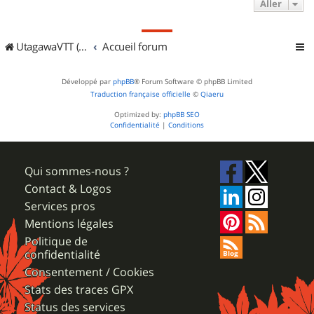
Aller
UtagawaVTT (Randos VTT et VTTAE avec traces GPS)
Accueil forum
Développé par
phpBB
® Forum Software © phpBB Limited
Traduction française officielle
©
Qiaeru
Optimized by:
phpBB SEO
Confidentialité
|
Conditions
Qui sommes-nous ?
Contact & Logos
Services pros
Mentions légales
Politique de
confidentialité
Consentement / Cookies
Stats des traces GPX
Status des services