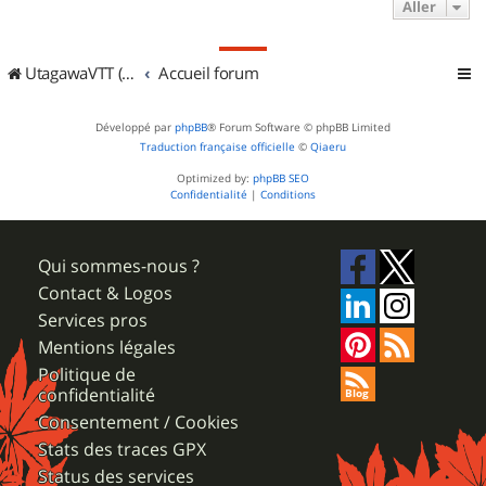
Aller
UtagawaVTT (Randos VTT et VTTAE avec traces GPS)
Accueil forum
Développé par
phpBB
® Forum Software © phpBB Limited
Traduction française officielle
©
Qiaeru
Optimized by:
phpBB SEO
Confidentialité
|
Conditions
Qui sommes-nous ?
Contact & Logos
Services pros
Mentions légales
Politique de
confidentialité
Consentement / Cookies
Stats des traces GPX
Status des services