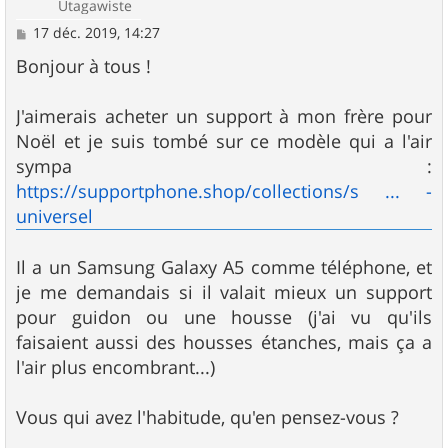
Utagawiste
M
17 déc. 2019, 14:27
e
s
Bonjour à tous !
s
a
g
J'aimerais acheter un support à mon frère pour
e
Noël et je suis tombé sur ce modèle qui a l'air
sympa :
https://supportphone.shop/collections/s ... -
universel
Il a un Samsung Galaxy A5 comme téléphone, et
je me demandais si il valait mieux un support
pour guidon ou une housse (j'ai vu qu'ils
faisaient aussi des housses étanches, mais ça a
l'air plus encombrant...)
Vous qui avez l'habitude, qu'en pensez-vous ?