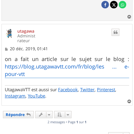
a
u
utagawa
t
Administ
rateur
M
20 déc. 2019, 01:41
e
s
on a fait un article sur le sujet sur le blog :
s
https://blog.utagawavtt.com/fr/blog/les ... e-
a
g
pour-vtt
e
UtagawaVTT est aussi sur
Facebook
,
Twitter
,
Pinterest
,
Instagram
,
YouTube
.
a
u
Répondre
t
2 messages • Page
1
sur
1