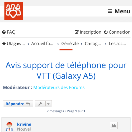
Menu
FAQ
Inscription
Connexion
UtagawaVTT (Randos VTT et VTTAE avec traces GPS)
Accueil forum
Générale
Cartographie et GPS
Les accessoires
Avis support de téléphone pour
VTT (Galaxy A5)
Modérateur :
Modérateurs des Forums
Répondre
2 messages • Page
1
sur
1
krivine
Nouvel