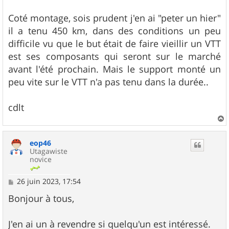
Coté montage, sois prudent j'en ai "peter un hier"
il a tenu 450 km, dans des conditions un peu
difficile vu que le but était de faire vieillir un VTT
est ses composants qui seront sur le marché
avant l'été prochain. Mais le support monté un
peu vite sur le VTT n'a pas tenu dans la durée..
cdlt
a
u
eop46
t
Utagawiste
novice
M
26 juin 2023, 17:54
e
s
Bonjour à tous,
s
a
g
J'en ai un à revendre si quelqu'un est intéressé.