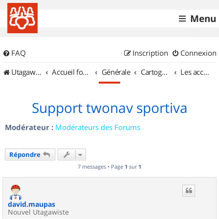
Menu
FAQ
Inscription
Connexion
UtagawaVTT (Randos VTT et VTTAE avec traces GPS)
Accueil forum
Générale
Cartographie et GPS
Les accessoires
Support twonav sportiva
Modérateur :
Modérateurs des Forums
Répondre
7 messages • Page
1
sur
1
david.maupas
Nouvel Utagawiste