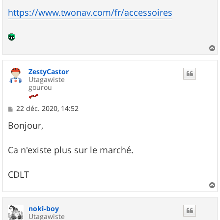
https://www.twonav.com/fr/accessoires
a
u
ZestyCastor
t
Utagawiste
gourou
M
22 déc. 2020, 14:52
e
s
Bonjour,
s
a
g
Ca n'existe plus sur le marché.
e
CDLT
a
u
noki-boy
t
Utagawiste