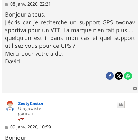
M
08 janv. 2020, 22:21
e
s
Bonjour à tous.
s
J'écris car je recherche un support GPS twonav
a
g
sportiva pour un VTT. La marque n'en fait plus.....
e
quelqu'un est il dans mon cas et quel support
utilisez vous pour ce GPS ?
Merci pour votre aide.
David
a
u
ZestyCastor
t
Utagawiste
gourou
M
09 janv. 2020, 10:59
e
s
Bonjour,