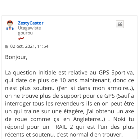
ZestyCastor
Utagawiste
gourou
M
02 oct. 2021, 11:54
e
s
Bonjour,
s
a
g
La question initiale est relative au GPS Sportiva,
e
qui date de plus de 10 ans maintenant, donc ce
n'est plus soutenu (j'en ai dans mon armoire..),
on ne trouve plus de support pour ce GPS (Sauf a
interroger tous les revendeurs ils en on peut être
un qui traine sur une étagère, j'ai obtenu un axe
de roue comme ça en Angleterre..) . Noki tu
répond pour un TRAIL 2 qui est l'un des plus
récents et soutenu, c'est normal d'en trouver.