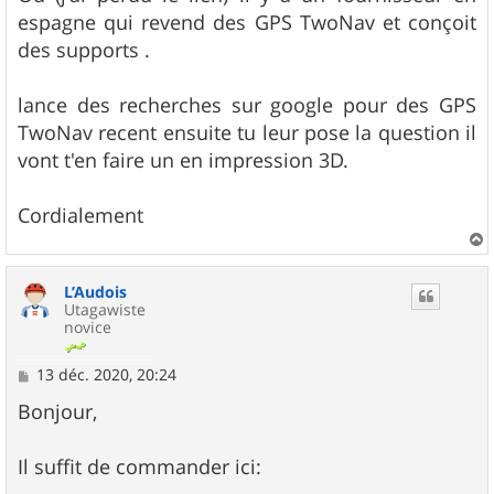
espagne qui revend des GPS TwoNav et conçoit
des supports .
lance des recherches sur google pour des GPS
TwoNav recent ensuite tu leur pose la question il
vont t'en faire un en impression 3D.
Cordialement
a
u
L’Audois
t
Utagawiste
novice
M
13 déc. 2020, 20:24
e
s
Bonjour,
s
a
g
Il suffit de commander ici:
e