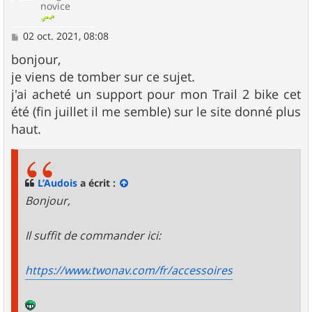
novice
M
02 oct. 2021, 08:08
e
s
bonjour,
s
je viens de tomber sur ce sujet.
a
g
j'ai acheté un support pour mon Trail 2 bike cet
e
été (fin juillet il me semble) sur le site donné plus
haut.
L’Audois
a écrit :
Bonjour,
Il suffit de commander ici:
https://www.twonav.com/fr/accessoires