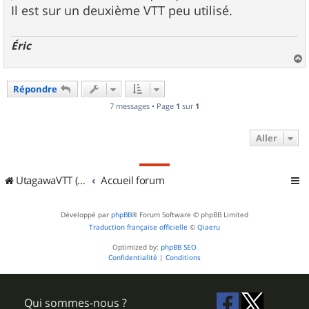
e
Il est sur un deuxième VTT peu utilisé.
Éric
a
u
Répondre
t
7 messages • Page
1
sur
1
Aller
UtagawaVTT (Randos VTT et VTTAE avec traces GPS)
Accueil forum
Développé par
phpBB
® Forum Software © phpBB Limited
Traduction française officielle
©
Qiaeru
Optimized by:
phpBB SEO
Confidentialité
|
Conditions
Qui sommes-nous ?