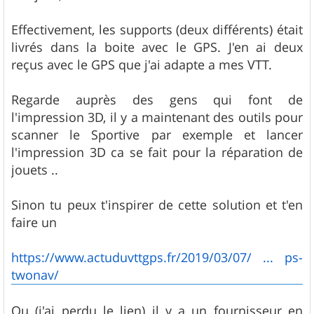
s
a
g
Effectivement, les supports (deux différents) était
e
livrés dans la boite avec le GPS. J'en ai deux
reçus avec le GPS que j'ai adapte a mes VTT.
Regarde auprès des gens qui font de
l'impression 3D, il y a maintenant des outils pour
scanner le Sportive par exemple et lancer
l'impression 3D ca se fait pour la réparation de
jouets ..
Sinon tu peux t'inspirer de cette solution et t'en
faire un
https://www.actuduvttgps.fr/2019/03/07/ ... ps-
twonav/
Ou (j'ai perdu le lien) il y a un fournisseur en