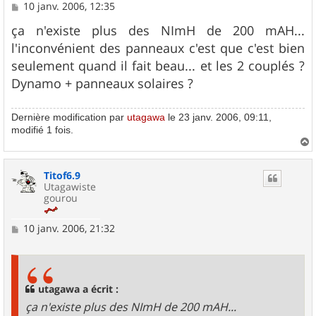
M
10 janv. 2006, 12:35
e
s
ça n'existe plus des NImH de 200 mAH...
s
l'inconvénient des panneaux c'est que c'est bien
a
g
seulement quand il fait beau... et les 2 couplés ?
e
Dynamo + panneaux solaires ?
Dernière modification par
utagawa
le 23 janv. 2006, 09:11,
modifié 1 fois.
a
u
Titof6.9
t
Utagawiste
gourou
M
10 janv. 2006, 21:32
e
s
s
a
g
utagawa a écrit :
e
ça n'existe plus des NImH de 200 mAH...