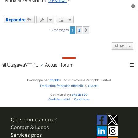
Nouvelle version de
GPXtoXL
!!!
a
u
Répondre
t
15 messages
1
2
Suivant
Aller
UtagawaVTT (Randos VTT et VTTAE avec traces GPS)
Accueil forum
Développé par
phpBB
® Forum Software © phpBB Limited
Traduction française officielle
©
Qiaeru
Optimized by:
phpBB SEO
Confidentialité
|
Conditions
Qui sommes-nous ?
Contact & Logos
Services pros