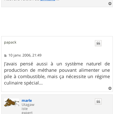
a
u
t
papack
M
10 janv. 2006, 21:49
e
s
J'avais pensé aussi à un système naturel de
s
production de méthane pouvant alimenter une
a
g
pile à combustible, mais ça nécessite un régime
e
culinaire spécial...
a
u
marle
t
Utagaw
iste
expert