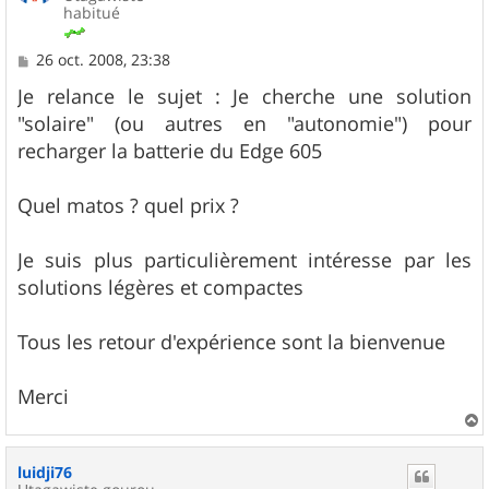
habitué
M
26 oct. 2008, 23:38
e
s
Je relance le sujet : Je cherche une solution
s
"solaire" (ou autres en "autonomie") pour
a
g
recharger la batterie du Edge 605
e
Quel matos ? quel prix ?
Je suis plus particulièrement intéresse par les
solutions légères et compactes
Tous les retour d'expérience sont la bienvenue
Merci
a
u
luidji76
t