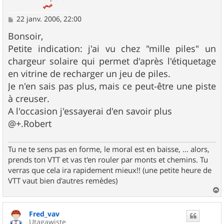
M
22 janv. 2006, 22:00
e
s
Bonsoir,
s
Petite indication: j'ai vu chez "mille piles" un
a
g
chargeur solaire qui permet d'après l'étiquetage
e
en vitrine de recharger un jeu de piles.
Je n'en sais pas plus, mais ce peut-être une piste
à creuser.
A l'occasion j'essayerai d'en savoir plus
@+.Robert
Tu ne te sens pas en forme, le moral est en baisse, ... alors,
prends ton VTT et vas t'en rouler par monts et chemins. Tu
verras que cela ira rapidement mieux!! (une petite heure de
VTT vaut bien d'autres remèdes)
a
u
Fred_vav
t
Utagawiste