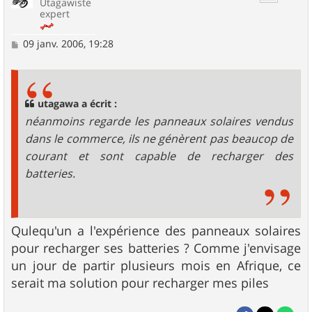
Utagawiste
expert
M
09 janv. 2006, 19:28
e
s
s
a
g
utagawa a écrit :
e
néanmoins regarde les panneaux solaires vendus
dans le commerce, ils ne génèrent pas beaucop de
courant et sont capable de recharger des
batteries.
Qulequ'un a l'expérience des panneaux solaires
pour recharger ses batteries ? Comme j'envisage
un jour de partir plusieurs mois en Afrique, ce
serait ma solution pour recharger mes piles