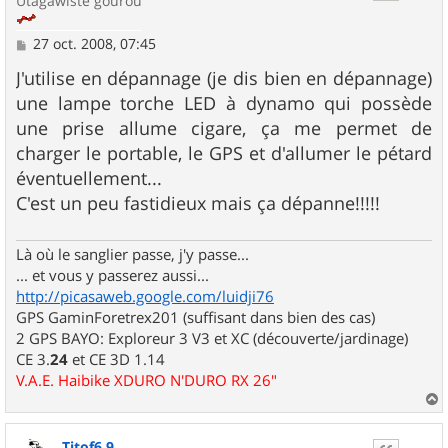
Utagawiste gourou
M
27 oct. 2008, 07:45
e
s
J'utilise en dépannage (je dis bien en dépannage)
s
une lampe torche LED à dynamo qui possède
a
g
une prise allume cigare, ça me permet de
e
charger le portable, le GPS et d'allumer le pétard
éventuellement...
C'est un peu fastidieux mais ça dépanne!!!!!
Là où le sanglier passe, j'y passe...
... et vous y passerez aussi...
http://picasaweb.google.com/luidji76
GPS GaminForetrex201 (suffisant dans bien des cas)
2 GPS BAYO: Exploreur 3 V3 et XC (découverte/jardinage)
CE 3.
24
et CE 3D 1.14
V.A.E. Haibike XDURO N'DURO RX 26"
a
u
Titof6.9
t