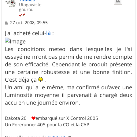
Utagawiste
gourou
M
27 oct. 2008, 09:55
e
s
là
J'ai acheté celui-
:
s
a
g
Les conditions meteo dans lesquelles je l'ai
e
essayé ne m'ont pas permi de me rendre compte
de son efficacité. Cependant le produit présente
une certaine robustesse et une bonne finition.
C'est déja ça
.
Un ami qui a le même, ma confirmé qu'avec une
luminosité moyenne il parvenait à chargé deux
accu en une journée environ.
Dakota 20
embarqué sur X Control 2005
Un Forerunner 405 pour la CO et la CAP