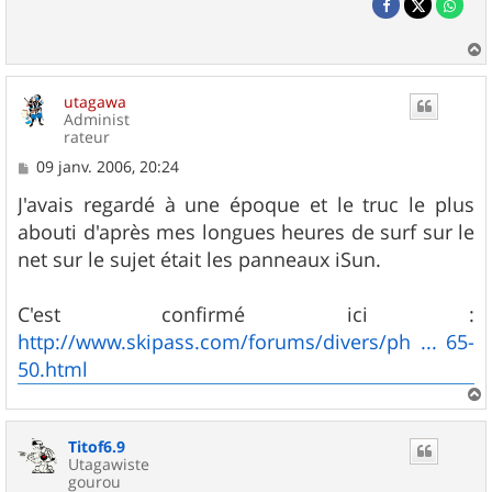
a
u
utagawa
t
Administ
rateur
M
09 janv. 2006, 20:24
e
s
J'avais regardé à une époque et le truc le plus
s
abouti d'après mes longues heures de surf sur le
a
g
net sur le sujet était les panneaux iSun.
e
C'est confirmé ici :
http://www.skipass.com/forums/divers/ph ... 65-
50.html
a
u
Titof6.9
t
Utagawiste
gourou