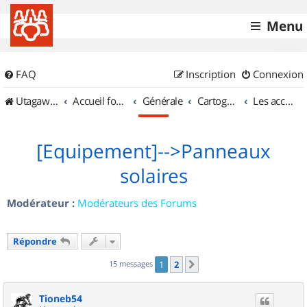
Menu
FAQ
Inscription
Connexion
UtagawaVTT (Randos VTT et VTTAE avec traces GPS)
Accueil forum
Générale
Cartographie et GPS
Les accessoires
[Equipement]-->Panneaux
solaires
Modérateur :
Modérateurs des Forums
Répondre
15 messages
1
2
Suivant
Tioneb54