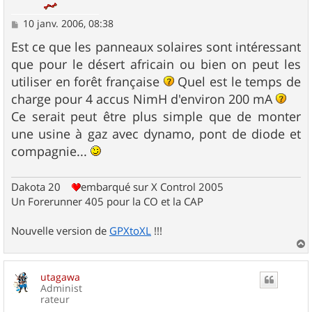
M
10 janv. 2006, 08:38
e
s
Est ce que les panneaux solaires sont intéressant
s
que pour le désert africain ou bien on peut les
a
g
utiliser en forêt française
Quel est le temps de
e
charge pour 4 accus NimH d'environ 200 mA
Ce serait peut être plus simple que de monter
une usine à gaz avec dynamo, pont de diode et
compagnie...
Dakota 20
embarqué sur X Control 2005
Un Forerunner 405 pour la CO et la CAP
Nouvelle version de
GPXtoXL
!!!
a
u
utagawa
t
Administ
rateur