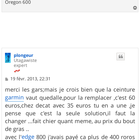
Oregon 600
a
u
t
plongeur
Utagawiste
expert
M
19 févr. 2013, 22:31
e
s
merci les gars;mais je crois bien que la ceinture
s
garmin
vaut quedalle,pour la remplacer ,c'est 60
a
g
euros,chez decat avec 35 euros tu en a une ,je
e
pense que c'est la seule solution,il faut la
changer ...fait chier quant meme, au prix du bout
de gras ..
edge
avec l'
800 j'avais payé ca plus de 400 roros