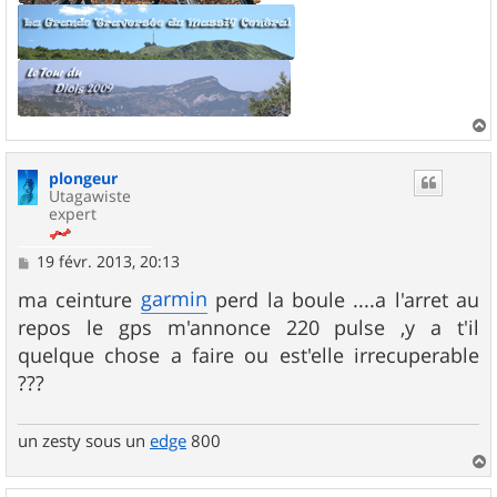
a
u
plongeur
t
Utagawiste
expert
M
19 févr. 2013, 20:13
e
s
garmin
ma ceinture
perd la boule ....a l'arret au
s
repos le gps m'annonce 220 pulse ,y a t'il
a
g
quelque chose a faire ou est'elle irrecuperable
e
???
un zesty sous un
edge
800
a
u