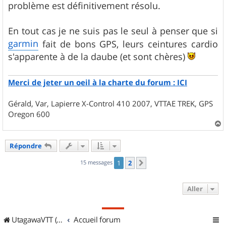
problème est définitivement résolu.
En tout cas je ne suis pas le seul à penser que si
garmin
fait de bons GPS, leurs ceintures cardio
s'apparente à de la daube (et sont chères)
Merci de jeter un oeil à la charte du forum : ICI
Gérald, Var, Lapierre X-Control 410 2007, VTTAE TREK, GPS
Oregon 600
a
u
Répondre
t
15 messages
1
2
Suivant
Aller
UtagawaVTT (Randos VTT et VTTAE avec traces GPS)
Accueil forum