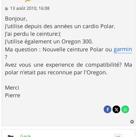
M
13 août 2010, 16:08
e
s
Bonjour,
s
J'utilise depuis des années un cardio Polar.
a
g
J'ai perdu le ceinture:(
e
J'utilise également un Oregon 300.
garmin
Ma question : Nouvelle ceinture Polar ou
?
Avez vous une experience de compatibilité? Ma
polar n'etait pas reconnue par l'Oregon.
Merci
Pierre
a
u
Garik
t