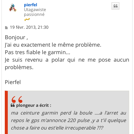
pierfel
t
Utagawiste
passionné
M
19 févr. 2013, 21:30
e
s
Bonjour ,
s
J'ai eu exactement le même problème.
a
g
Pas tres fiable le garmin...
e
Je suis revenu a polar qui ne me pose aucun
problèmes.
Pierfel
plongeur a écrit :
ma ceinture garmin perd la boule ....a l'arret au
repos le gps m'annonce 220 pulse ,y a t'il quelque
chose a faire ou est'elle irrecuperable ???