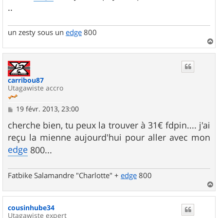
..
un zesty sous un
edge
800
a
u
t
carribou87
Utagawiste accro
M
19 févr. 2013, 23:00
e
s
cherche bien, tu peux la trouver à 31€ fdpin.... j'ai
s
reçu la mienne aujourd'hui pour aller avec mon
a
g
edge
800...
e
Fatbike Salamandre "Charlotte" +
edge
800
a
u
cousinhube34
t
Utagawiste expert