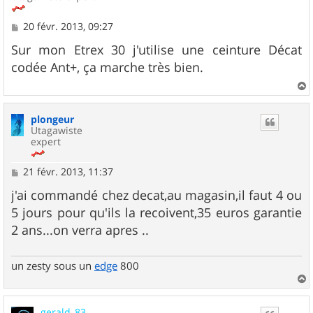
M
20 févr. 2013, 09:27
e
s
Sur mon Etrex 30 j'utilise une ceinture Décat
s
codée Ant+, ça marche très bien.
a
g
e
a
u
plongeur
t
Utagawiste
expert
M
21 févr. 2013, 11:37
e
s
j'ai commandé chez decat,au magasin,il faut 4 ou
s
5 jours pour qu'ils la recoivent,35 euros garantie
a
g
2 ans...on verra apres ..
e
un zesty sous un
edge
800
a
u
gerald_83
t