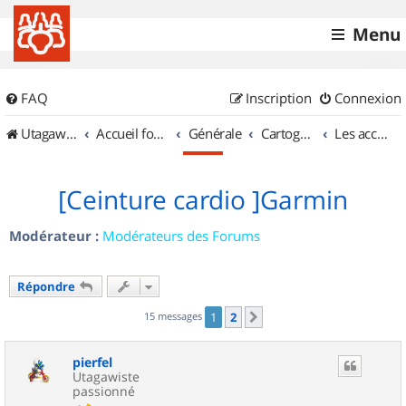
Menu
FAQ
Inscription
Connexion
UtagawaVTT (Randos VTT et VTTAE avec traces GPS)
Accueil forum
Générale
Cartographie et GPS
Les accessoires
[Ceinture cardio ]Garmin
Modérateur :
Modérateurs des Forums
Répondre
15 messages
1
2
Suivant
pierfel
Utagawiste
passionné