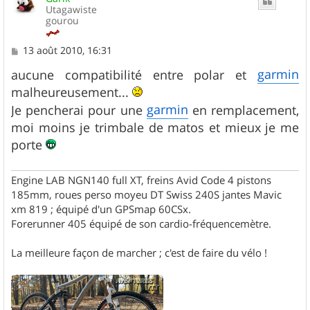
Utagawiste
gourou
M
13 août 2010, 16:31
e
s
garmin
aucune compatibilité entre polar et
s
malheureusement...
a
g
garmin
Je pencherai pour une
en remplacement,
e
moi moins je trimbale de matos et mieux je me
porte
Engine LAB NGN140 full XT, freins Avid Code 4 pistons
185mm, roues perso moyeu DT Swiss 240S jantes Mavic
xm 819 ; équipé d'un GPSmap 60CSx.
Forerunner 405 équipé de son cardio-fréquencemètre.
La meilleure façon de marcher ; c'est de faire du vélo !