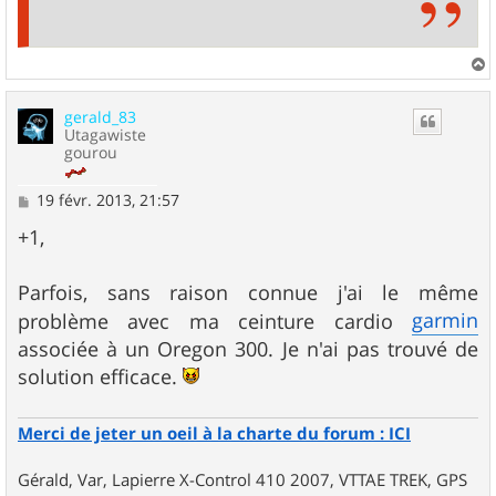
a
u
gerald_83
t
Utagawiste
gourou
M
19 févr. 2013, 21:57
e
s
+1,
s
a
g
Parfois, sans raison connue j'ai le même
e
garmin
problème avec ma ceinture cardio
associée à un Oregon 300. Je n'ai pas trouvé de
solution efficace.
Merci de jeter un oeil à la charte du forum : ICI
Gérald, Var, Lapierre X-Control 410 2007, VTTAE TREK, GPS