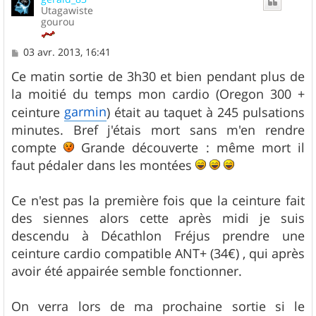
Utagawiste
gourou
M
03 avr. 2013, 16:41
e
s
Ce matin sortie de 3h30 et bien pendant plus de
s
la moitié du temps mon cardio (Oregon 300 +
a
g
garmin
ceinture
) était au taquet à 245 pulsations
e
minutes. Bref j'étais mort sans m'en rendre
compte
Grande découverte : même mort il
faut pédaler dans les montées
Ce n'est pas la première fois que la ceinture fait
des siennes alors cette après midi je suis
descendu à Décathlon Fréjus prendre une
ceinture cardio compatible ANT+ (34€) , qui après
avoir été appairée semble fonctionner.
On verra lors de ma prochaine sortie si le