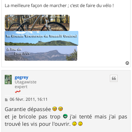
La meilleure façon de marcher ; c'est de faire du vélo !
a
u
gegrey
t
Utagawiste
expert
M
06 févr. 2011, 16:11
e
s
Garantie dépassée
s
et je bricole pas trop
j'ai tenté mais j'ai pas
a
g
trouvé les vis pour l'ouvrir.
e