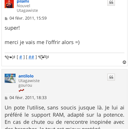
pilami
t
Nouvel
Utagawiste
M
04 févr. 2011, 15:59
e
s
super!
s
a
g
merci je vais me l'offrir alors =)
e
٩(•̪●)۶ [
#
] [
##
] ٩(̾●̮̮̃̾•̃̾)۶
a
u
antilolo
t
Utagawiste
gourou
M
04 févr. 2011, 18:33
e
s
Un pote l'utilise, sans soucis jusque là. Je lui ai
s
préféré le support RAM, adapté sur la potence.
a
g
En cas de chute ou de rencontre inopinée avec
e
des branches, le tout est mieux protégé.