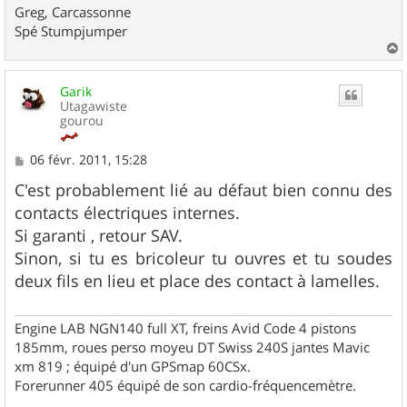
Greg, Carcassonne
Spé Stumpjumper
a
u
Garik
t
Utagawiste
gourou
M
06 févr. 2011, 15:28
e
s
C'est probablement lié au défaut bien connu des
s
contacts électriques internes.
a
g
Si garanti , retour SAV.
e
Sinon, si tu es bricoleur tu ouvres et tu soudes
deux fils en lieu et place des contact à lamelles.
Engine LAB NGN140 full XT, freins Avid Code 4 pistons
185mm, roues perso moyeu DT Swiss 240S jantes Mavic
xm 819 ; équipé d'un GPSmap 60CSx.
Forerunner 405 équipé de son cardio-fréquencemètre.