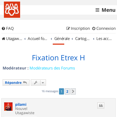
Menu
FAQ
Inscription
Connexion
UtagawaVTT (Randos VTT et VTTAE avec traces GPS)
Accueil forum
Générale
Cartographie et GPS
Les accessoires
Fixation Etrex H
Modérateur :
Modérateurs des Forums
Répondre
16 messages
1
2
Suivant
pilami
Nouvel
Utagawiste