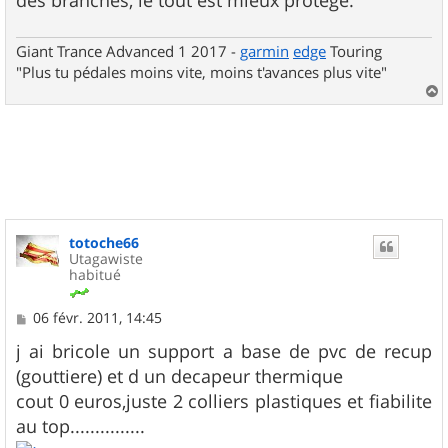
Giant Trance Advanced 1 2017 -
garmin
edge
Touring
"Plus tu pédales moins vite, moins t'avances plus vite"
a
u
t
totoche66
Utagawiste
habitué
M
06 févr. 2011, 14:45
e
s
j ai bricole un support a base de pvc de recup
s
(gouttiere) et d un decapeur thermique
a
g
cout 0 euros,juste 2 colliers plastiques et fiabilite
e
au top...............