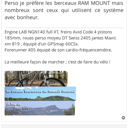
s
Perso je préfère les berceaux RAM MOUNT mais
s
nombreux sont ceux qui utilisent ce système
a
g
avec bonheur.
e
Engine LAB NGN140 full XT, freins Avid Code 4 pistons
185mm, roues perso moyeu DT Swiss 240S jantes Mavic
xm 819 ; équipé d'un GPSmap 60CSx.
Forerunner 405 équipé de son cardio-fréquencemètre.
La meilleure façon de marcher ; c'est de faire du vélo !
a
u