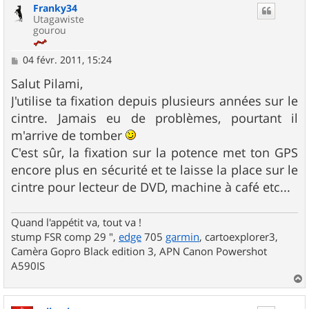
Franky34
t
Utagawiste
gourou
M
04 févr. 2011, 15:24
e
s
Salut Pilami,
s
J'utilise ta fixation depuis plusieurs années sur le
a
g
cintre. Jamais eu de problèmes, pourtant il
e
m'arrive de tomber
C'est sûr, la fixation sur la potence met ton GPS
encore plus en sécurité et te laisse la place sur le
cintre pour lecteur de DVD, machine à café etc...
Quand l'appétit va, tout va !
stump FSR comp 29 ",
edge
705
garmin
, cartoexplorer3,
Camèra Gopro Black edition 3, APN Canon Powershot
A590IS
a
u