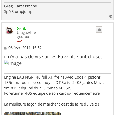
Greg, Carcassonne
Spé Stumpjumper
a
u
Garik
t
Utagawiste
gourou
M
06 févr. 2011, 16:52
e
s
il n'y a pas de vis sur les Etrex, ils sont clipsés
s
a
g
e
Engine LAB NGN140 full XT, freins Avid Code 4 pistons
185mm, roues perso moyeu DT Swiss 240S jantes Mavic
xm 819 ; équipé d'un GPSmap 60CSx.
Forerunner 405 équipé de son cardio-fréquencemètre.
La meilleure façon de marcher ; c'est de faire du vélo !