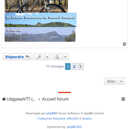
a
u
Répondre
t
16 messages
1
2
Suivant
Aller
UtagawaVTT (Randos VTT et VTTAE avec traces GPS)
Accueil forum
Développé par
phpBB
® Forum Software © phpBB Limited
Traduction française officielle
©
Qiaeru
Optimized by:
phpBB SEO