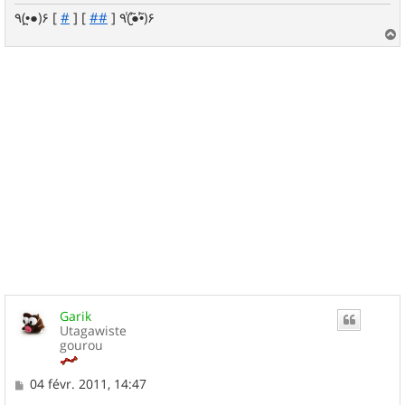
٩(•̪●)۶ [
#
] [
##
] ٩(̾●̮̮̃̾•̃̾)۶
a
u
t
Garik
Utagawiste
gourou
M
04 févr. 2011, 14:47
e