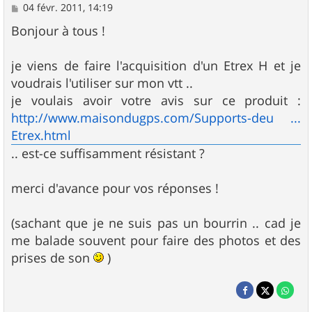
M
04 févr. 2011, 14:19
e
s
Bonjour à tous !
s
a
g
je viens de faire l'acquisition d'un Etrex H et je
e
voudrais l'utiliser sur mon vtt ..
je voulais avoir votre avis sur ce produit :
http://www.maisondugps.com/Supports-deu ...
Etrex.html
.. est-ce suffisamment résistant ?
merci d'avance pour vos réponses !
(sachant que je ne suis pas un bourrin .. cad je
me balade souvent pour faire des photos et des
prises de son
)