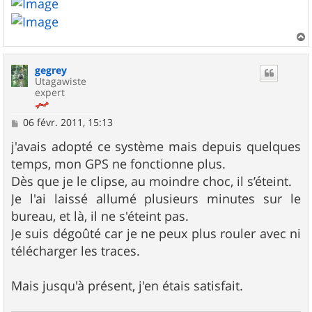
a
u
gegrey
t
Utagawiste
expert
M
06 févr. 2011, 15:13
e
s
j'avais adopté ce système mais depuis quelques
s
temps, mon GPS ne fonctionne plus.
a
g
Dès que je le clipse, au moindre choc, il s’éteint.
e
Je l'ai laissé allumé plusieurs minutes sur le
bureau, et là, il ne s'éteint pas.
Je suis dégoûté car je ne peux plus rouler avec ni
télécharger les traces.
Mais jusqu'à présent, j'en étais satisfait.