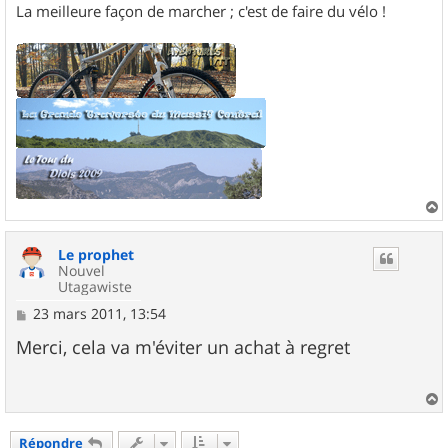
La meilleure façon de marcher ; c'est de faire du vélo !
a
u
Le prophet
t
Nouvel
Utagawiste
M
23 mars 2011, 13:54
e
s
Merci, cela va m'éviter un achat à regret
s
a
g
e
a
u
Répondre
t