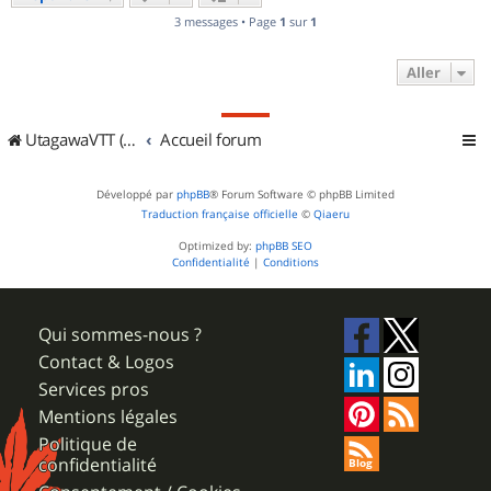
3 messages • Page
1
sur
1
Aller
UtagawaVTT (Randos VTT et VTTAE avec traces GPS)
Accueil forum
Développé par
phpBB
® Forum Software © phpBB Limited
Traduction française officielle
©
Qiaeru
Optimized by:
phpBB SEO
Confidentialité
|
Conditions
Qui sommes-nous ?
Contact & Logos
Services pros
Mentions légales
Politique de
confidentialité