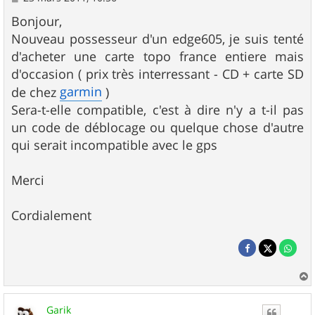
e
s
Bonjour,
s
Nouveau possesseur d'un edge605, je suis tenté
a
g
d'acheter une carte topo france entiere mais
e
d'occasion ( prix très interressant - CD + carte SD
garmin
de chez
)
Sera-t-elle compatible, c'est à dire n'y a t-il pas
un code de déblocage ou quelque chose d'autre
qui serait incompatible avec le gps
Merci
Cordialement
a
u
Garik
t