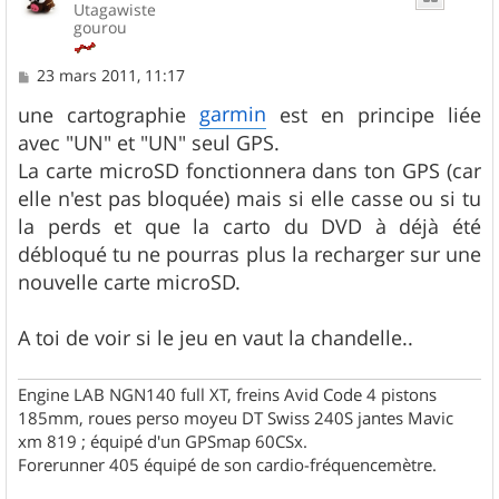
Utagawiste
gourou
M
23 mars 2011, 11:17
e
s
garmin
une cartographie
est en principe liée
s
avec "UN" et "UN" seul GPS.
a
g
La carte microSD fonctionnera dans ton GPS (car
e
elle n'est pas bloquée) mais si elle casse ou si tu
la perds et que la carto du DVD à déjà été
débloqué tu ne pourras plus la recharger sur une
nouvelle carte microSD.
A toi de voir si le jeu en vaut la chandelle..
Engine LAB NGN140 full XT, freins Avid Code 4 pistons
185mm, roues perso moyeu DT Swiss 240S jantes Mavic
xm 819 ; équipé d'un GPSmap 60CSx.
Forerunner 405 équipé de son cardio-fréquencemètre.