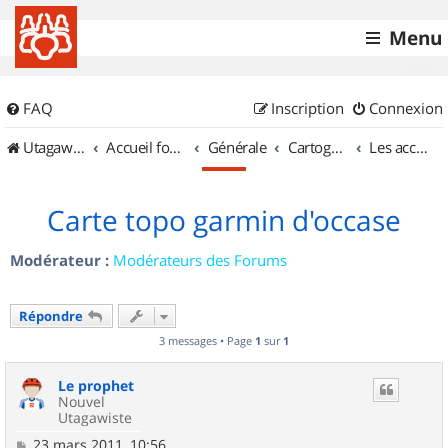
Menu
FAQ
Inscription
Connexion
UtagawaVTT (Randos VTT et VTTAE avec traces GPS)
Accueil forum
Générale
Cartographie et GPS
Les accessoires
Carte topo garmin d'occase
Modérateur :
Modérateurs des Forums
Répondre
3 messages • Page
1
sur
1
Le prophet
Nouvel
Utagawiste
M
23 mars 2011, 10:56