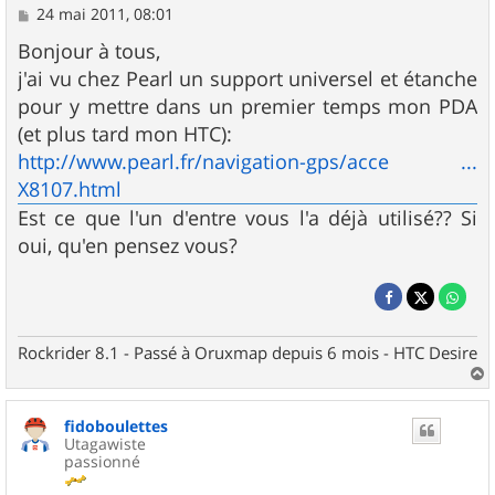
M
24 mai 2011, 08:01
e
s
Bonjour à tous,
s
j'ai vu chez Pearl un support universel et étanche
a
g
pour y mettre dans un premier temps mon PDA
e
(et plus tard mon HTC):
http://www.pearl.fr/navigation-gps/acce ...
X8107.html
Est ce que l'un d'entre vous l'a déjà utilisé?? Si
oui, qu'en pensez vous?
Rockrider 8.1 - Passé à Oruxmap depuis 6 mois - HTC Desire
a
u
fidoboulettes
t
Utagawiste
passionné