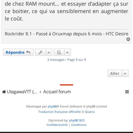
de chez RAM mount... et essayer d'adapter ça sur
ce boitier, ce qui va sensiblement en augmenter
le coût.
Rockrider 8.1 - Passé à Oruxmap depuis 6 mois - HTC Desire
a
u
Répondre
t
3 messages • Page
1
sur
1
Aller
UtagawaVTT (Randos VTT et VTTAE avec traces GPS)
Accueil forum
Développé par
phpBB
® Forum Software © phpBB Limited
Traduction française officielle
©
Qiaeru
Optimized by:
phpBB SEO
Confidentialité
|
Conditions