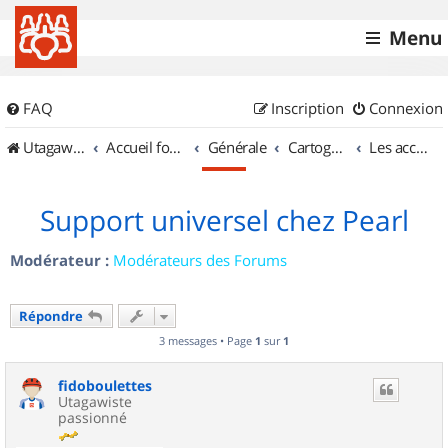
Menu
FAQ
Inscription
Connexion
UtagawaVTT (Randos VTT et VTTAE avec traces GPS)
Accueil forum
Générale
Cartographie et GPS
Les accessoires
Support universel chez Pearl
Modérateur :
Modérateurs des Forums
Répondre
3 messages • Page
1
sur
1
fidoboulettes
Utagawiste
passionné