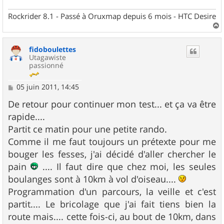
Rockrider 8.1 - Passé à Oruxmap depuis 6 mois - HTC Desire
a
u
fidoboulettes
t
Utagawiste
passionné
M
05 juin 2011, 14:45
e
s
De retour pour continuer mon test... et ça va être
s
rapide....
a
g
Partit ce matin pour une petite rando.
e
Comme il me faut toujours un prétexte pour me
bouger les fesses, j'ai décidé d'aller chercher le
pain
.... Il faut dire que chez moi, les seules
boulanges sont à 10km à vol d'oiseau....
Programmation d'un parcours, la veille et c'est
partit.... Le bricolage que j'ai fait tiens bien la
route mais.... cette fois-ci, au bout de 10km, dans