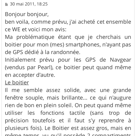
M
30 mai 2011, 18:25
e
s
Bonjour bonjour,
s
ben voila, comme prévu, j'ai acheté cet ensemble
a
g
ce WE et voici mon avis:
e
Ma problématique étant que je cherchais un
boitier pour mon (mes) smartphones, n'ayant pas
de GPS dédié à la randonnée.
Initialement prévu pour les GPS de Navgear
(vendus par Pearl), ce boitier peut quand même
en accepter d'autre.
Le boitier
Il me semble assez solide, avec une grande
fenêtre souple, mais brillante... ce qui n'augure
rien de bon en plein soleil. On peut quand même
utiliser les fonctions tactile (sans trop de
précision toutefois et il faut s'y reprendre à
plusieurs fois). Le Boitier est assez gros, mais en
même temps, vu qu'il possède 2 compartiments