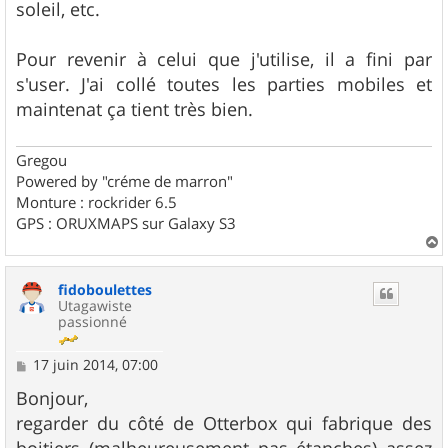
soleil, etc.
Pour revenir à celui que j'utilise, il a fini par
s'user. J'ai collé toutes les parties mobiles et
maintenat ça tient très bien.
Gregou
Powered by "créme de marron"
Monture : rockrider 6.5
GPS : ORUXMAPS sur Galaxy S3
a
u
fidoboulettes
t
Utagawiste
passionné
M
17 juin 2014, 07:00
e
s
Bonjour,
s
regarder du côté de Otterbox qui fabrique des
a
g