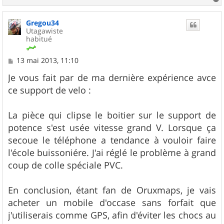
a
u
Gregou34
t
Utagawiste
habitué
M
13 mai 2013, 11:10
e
s
Je vous fait par de ma dernière expérience avce
s
ce support de velo :
a
g
e
La pièce qui clipse le boitier sur le support de
potence s'est usée vitesse grand V. Lorsque ça
secoue le téléphone a tendance à vouloir faire
l'école buissoniére. J'ai réglé le problème à grand
coup de colle spéciale PVC.
En conclusion, étant fan de Oruxmaps, je vais
acheter un mobile d'occase sans forfait que
j'utiliserais comme GPS, afin d'éviter les chocs au