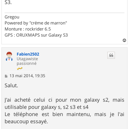
S3.
Gregou
Powered by "créme de marron"
Monture : rockrider 6.5
GPS : ORUXMAPS sur Galaxy S3
a
u
Fabien2502
t
Utagawiste
passionné
M
13 mai 2014, 19:35
e
s
Salut.
s
a
g
J'ai acheté celui ci pour mon galaxy s2, mais
e
utilisable pour galaxy s, s2 s3 et s4
Le téléphone est bien maintenu, mais je l'ai
beaucoup essayé.