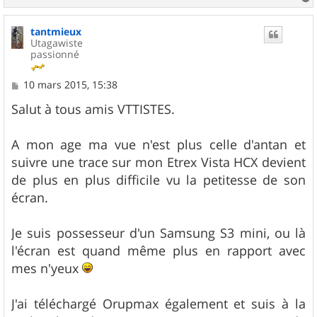
a
u
tantmieux
t
Utagawiste
passionné
M
10 mars 2015, 15:38
e
s
Salut à tous amis VTTISTES.
s
a
g
A mon age ma vue n'est plus celle d'antan et
e
suivre une trace sur mon Etrex Vista HCX devient
de plus en plus difficile vu la petitesse de son
écran.
Je suis possesseur d'un Samsung S3 mini, ou là
l'écran est quand même plus en rapport avec
mes n'yeux
J'ai téléchargé Orupmax également et suis à la