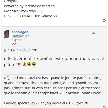
Gregou
Powered by "créme de marron"
Monture : rockrider 6.5
GPS : ORUXMAPS sur Galaxy S3
a
u
ancalagon
t
Utagawiste
expert
M
10 avr. 2013, 12:01
e
s
effectivement, le boitier est étanche mais pas le
s
pilote!!!!!
a
g
e
« Quand ton moral est bas, quand le jour te paraît sombre,
quand le travail devient monotone, quand l’espoir n’y est
pas, grimpe sur un vélo et roule sans penser à autre chose
que le chemin que tu empruntes. » Sir Arthur Conan Doyle
Canyon spectral ex - Canyon nerve al 6.0 - Etrex 20