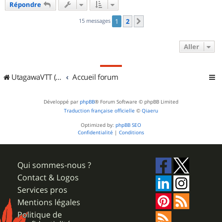
Répondre
t
15 messages
1
2
Suivant
Aller
UtagawaVTT (Randos VTT et VTTAE avec traces GPS)
Accueil forum
Développé par
phpBB
® Forum Software © phpBB Limited
Traduction française officielle
©
Qiaeru
Optimized by:
phpBB SEO
Confidentialité
|
Conditions
Qui sommes-nous ?
Contact & Logos
Services pros
Mentions légales
Politique de