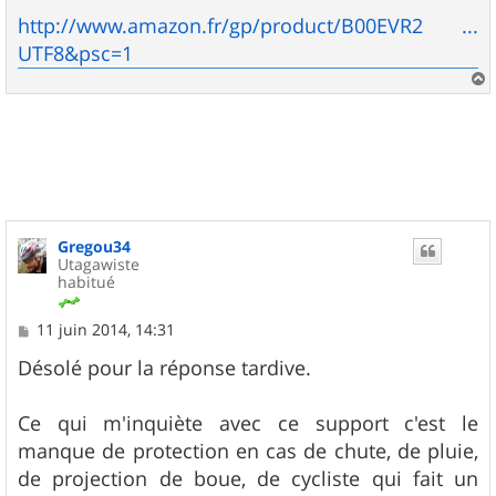
http://www.amazon.fr/gp/product/B00EVR2 ...
UTF8&psc=1
a
u
t
Gregou34
Utagawiste
habitué
M
11 juin 2014, 14:31
e
s
Désolé pour la réponse tardive.
s
a
g
Ce qui m'inquiète avec ce support c'est le
e
manque de protection en cas de chute, de pluie,
de projection de boue, de cycliste qui fait un