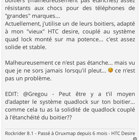
boitiers (malheureusement pas étanches) assez
e
résistants aux chocs pour des téléphones de
"grandes" marques...
Actuellement, j'utilise un de leurs boitiers, adapté
à mon "vieux" HTC desire, couplé au système
quad lock monté sur ma potence... c'est assez
solide et stable.
Malheureusement ce n'est pas étanche... mais vu
que je ne sors jamais lorsqu'il pleut...
ce n'est
pas un problème.
EDIT: @Gregou - Peut être y a t'il moyen
d'adapter le système quadlock sur ton boitier...
comme cela tu as la solidité de quadlock couplé
à l'étanchéité du boitier??
Rockrider 8.1 - Passé à Oruxmap depuis 6 mois - HTC Desire