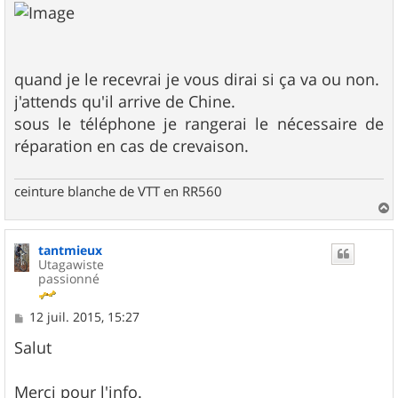
quand je le recevrai je vous dirai si ça va ou non.
j'attends qu'il arrive de Chine.
sous le téléphone je rangerai le nécessaire de
réparation en cas de crevaison.
ceinture blanche de VTT en RR560
a
u
tantmieux
t
Utagawiste
passionné
M
12 juil. 2015, 15:27
e
s
Salut
s
a
g
Merci pour l'info.