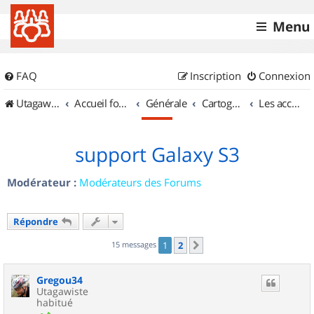
Menu
FAQ
Inscription
Connexion
UtagawaVTT (Randos VTT et VTTAE avec traces GPS)
Accueil forum
Générale
Cartographie et GPS
Les accessoires
support Galaxy S3
Modérateur :
Modérateurs des Forums
Répondre
15 messages
1
2
Suivant
Gregou34
Utagawiste
habitué