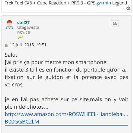
Trek Fuel EX8 + Cube Reaction + RR6.3 - GPS
garmin
Legend
a
u
stef27
t
Utagawiste
novice
M
12 juil. 2015, 10:51
e
s
Salut
s
j'ai pris ça pour mettre mon smartphone.
a
g
il existe 3 tailles en fonction du portable qu'on a.
e
fixation sur le guidon et la potence avec des
velcros.
je en l'ai pas acheté sur ce site,mais on y voit
plein de photos...
http://www.amazon.com/ROSWHEEL-Handleba ...
B00GGBC2LM