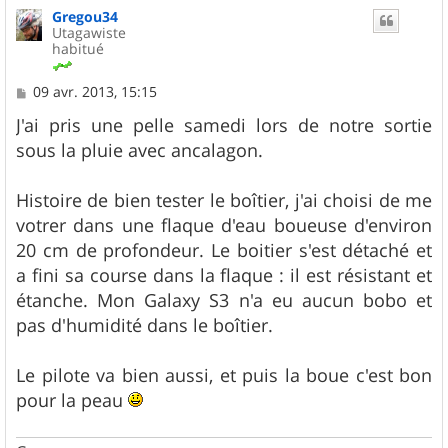
Gregou34
t
Utagawiste
habitué
M
09 avr. 2013, 15:15
e
s
J'ai pris une pelle samedi lors de notre sortie
s
sous la pluie avec ancalagon.
a
g
e
Histoire de bien tester le boîtier, j'ai choisi de me
votrer dans une flaque d'eau boueuse d'environ
20 cm de profondeur. Le boitier s'est détaché et
a fini sa course dans la flaque : il est résistant et
étanche. Mon Galaxy S3 n'a eu aucun bobo et
pas d'humidité dans le boîtier.
Le pilote va bien aussi, et puis la boue c'est bon
pour la peau