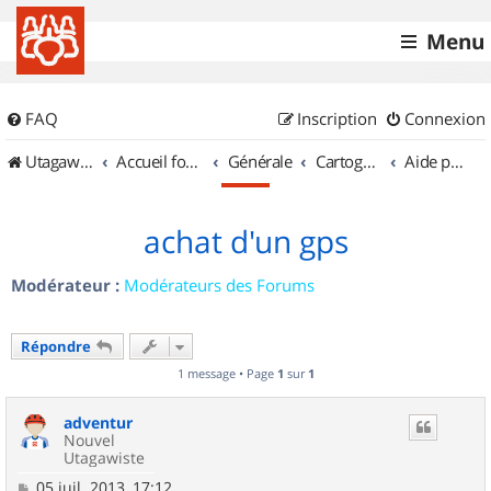
Menu
FAQ
Inscription
Connexion
UtagawaVTT (Randos VTT et VTTAE avec traces GPS)
Accueil forum
Générale
Cartographie et GPS
Aide pour l'achat d'un GPS
achat d'un gps
Modérateur :
Modérateurs des Forums
Répondre
1 message • Page
1
sur
1
adventur
Nouvel
Utagawiste
M
05 juil. 2013, 17:12