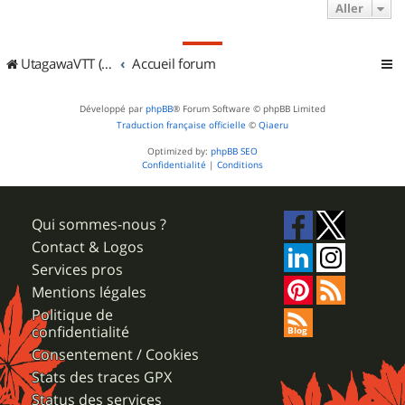
Aller
UtagawaVTT (Randos VTT et VTTAE avec traces GPS)
Accueil forum
Développé par
phpBB
® Forum Software © phpBB Limited
Traduction française officielle
©
Qiaeru
Optimized by:
phpBB SEO
Confidentialité
|
Conditions
Qui sommes-nous ?
Contact & Logos
Services pros
Mentions légales
Politique de
confidentialité
Consentement / Cookies
Stats des traces GPX
Status des services