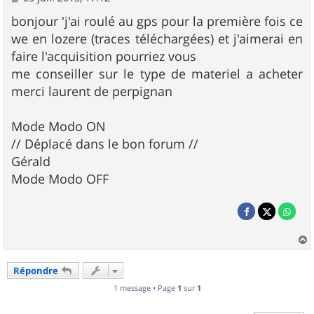
e
s
bonjour 'j'ai roulé au gps pour la première fois ce
s
we en lozere (traces téléchargées) et j'aimerai en
a
g
faire l'acquisition pourriez vous
e
me conseiller sur le type de materiel a acheter
merci laurent de perpignan
Mode Modo ON
// Déplacé dans le bon forum //
Gérald
Mode Modo OFF
a
u
Répondre
t
1 message • Page
1
sur
1