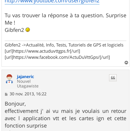
http://www.youtube.com/user/gibfen2
e
Tu vas trouver la réponse à ta question. Surprise
Me !
Gibfen2
Gibfen2 ->Actualité, Info, Tests, Tutoriels de GPS et logiciels
[url]https://www.actuduvttgps.fr[/url]
[url]https://www.facebook.com/ActuDuVttGps/[/url]
a
u
jajaneric
t
Nouvel
Utagawiste
M
30 nov. 2013, 16:22
e
s
Bonjour,
s
effectivement j' ai vu mais je voulais un retour
a
g
avec l application vtt et les cartes ign et cette
e
fonction surprise