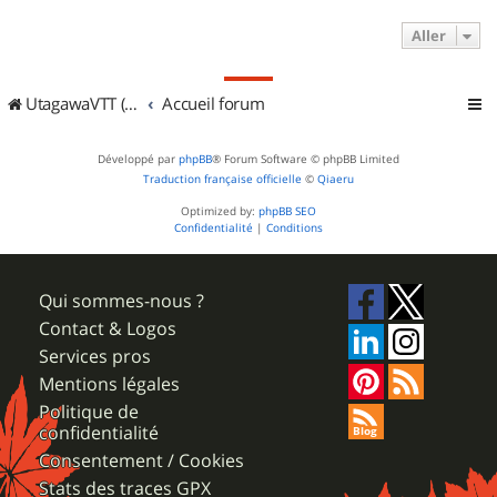
Aller
UtagawaVTT (Randos VTT et VTTAE avec traces GPS)
Accueil forum
Développé par
phpBB
® Forum Software © phpBB Limited
Traduction française officielle
©
Qiaeru
Optimized by:
phpBB SEO
Confidentialité
|
Conditions
Qui sommes-nous ?
Contact & Logos
Services pros
Mentions légales
Politique de
confidentialité
Consentement / Cookies
Stats des traces GPX