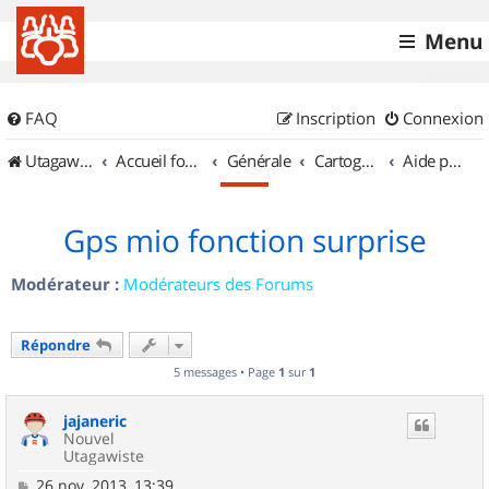
Menu
FAQ
Inscription
Connexion
UtagawaVTT (Randos VTT et VTTAE avec traces GPS)
Accueil forum
Générale
Cartographie et GPS
Aide pour l'achat d'un GPS
Gps mio fonction surprise
Modérateur :
Modérateurs des Forums
Répondre
5 messages • Page
1
sur
1
jajaneric
Nouvel
Utagawiste
M
26 nov. 2013, 13:39