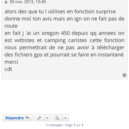
M
30 nov. 2013, 19:49
e
s
alors des que tu l utilises en fonction surprise
s
donne moi ton avis mais en ign on ne fait pas de
a
g
route
e
en fait j 'ai un oregon 450 depuis qq annees on
est vvttistes et camping caristes cette fonction
nous permettrait de ne pas avoir à télécharger
des fichiers gps et pourrait se faire en instantané
merci
cdt
a
u
t
Répondre
5 messages • Page
1
sur
1