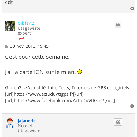
cdt
a
u
Gibfen2
t
Utagawiste
expert
M
30 nov. 2013, 19:45
e
s
C'est pour cette semaine.
s
a
g
J'ai la carte IGN sur le mien.
e
Gibfen2 ->Actualité, Info, Tests, Tutoriels de GPS et logiciels
[url]https://www.actuduvttgps.fr[/url]
[url]https://www.facebook.com/ActuDuVttGps/[/url]
a
u
jajaneric
t
Nouvel
Utagawiste