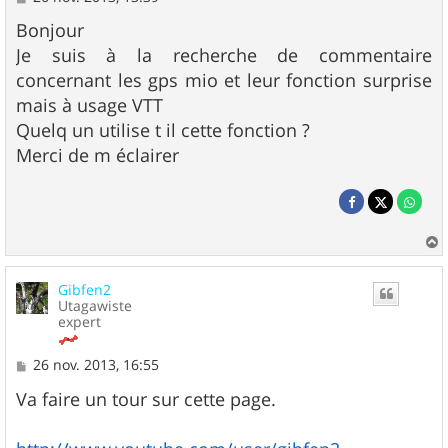
e
s
Bonjour
s
Je suis à la recherche de commentaire
a
g
concernant les gps mio et leur fonction surprise
e
mais à usage VTT
Quelq un utilise t il cette fonction ?
Merci de m éclairer
a
u
Gibfen2
t
Utagawiste
expert
M
26 nov. 2013, 16:55
e
s
Va faire un tour sur cette page.
s
a
g