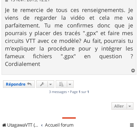
e
s
Je te remercie de tous ces renseignements. Je
s
viens de regarder la vidéo et cela me va
a
g
parfaitement. Tu me confirmes donc que je
e
pourrais y placer des tracés ".gpx" et faire mes
circuits VTT avec ce modèle? Au fait, pourrais tu
m'expliquer la procédure pour y intégrer les
fameux fichiers ".gpx" en question ?
Cordialement
a
u
Répondre
t
3 messages • Page
1
sur
1
Aller
UtagawaVTT (Randos VTT et VTTAE avec traces GPS)
Accueil forum