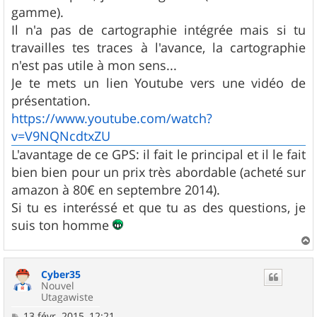
gamme).
Il n'a pas de cartographie intégrée mais si tu
travailles tes traces à l'avance, la cartographie
n'est pas utile à mon sens...
Je te mets un lien Youtube vers une vidéo de
présentation.
https://www.youtube.com/watch?
v=V9NQNcdtxZU
L'avantage de ce GPS: il fait le principal et il le fait
bien bien pour un prix très abordable (acheté sur
amazon à 80€ en septembre 2014).
Si tu es interéssé et que tu as des questions, je
suis ton homme
a
u
Cyber35
t
Nouvel
Utagawiste
M
13 févr. 2015, 12:21