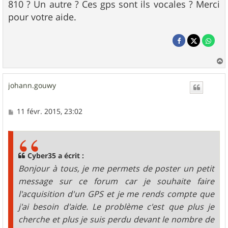
810 ? Un autre ? Ces gps sont ils vocales ? Merci
pour votre aide.
a
u
johann.gouwy
t
M
11 févr. 2015, 23:02
e
s
s
a
g
Cyber35 a écrit :
e
Bonjour à tous, je me permets de poster un petit
message sur ce forum car je souhaite faire
l'acquisition d'un GPS et je me rends compte que
j'ai besoin d'aide. Le problème c'est que plus je
cherche et plus je suis perdu devant le nombre de