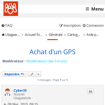
Menu
FAQ
Inscription
Connexion
UtagawaVTT (Randos VTT et VTTAE avec traces GPS)
Accueil forum
Générale
Cartographie et GPS
Aide pour l'achat d'un GPS
Achat d'un GPS
Modérateur :
Modérateurs des Forums
Répondre
3 messages • Page
1
sur
1
Cyber35
Nouvel
Utagawiste
M
09 févr. 2015, 09:15