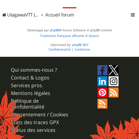
UtagawaVTT (Randos VTT et VTTAE avec traces GPS)
Accueil forum
Développé par
phpBB
® Forum Software © phpBB Limited
Traduction française officielle
©
Qiaeru
Optimized by:
phpBB SEO
Confidentialité
|
Conditions
Qui sommes-nous ?
Contact & Logos
Services pros
Mentions légales
Politique de
confidentialité
Consentement / Cookies
Stats des traces GPX
Status des services