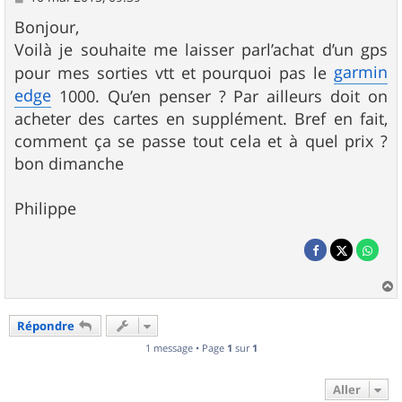
e
s
Bonjour,
s
Voilà je souhaite me laisser parl’achat d’un gps
a
g
garmin
pour mes sorties vtt et pourquoi pas le
e
edge
1000. Qu’en penser ? Par ailleurs doit on
acheter des cartes en supplément. Bref en fait,
comment ça se passe tout cela et à quel prix ?
bon dimanche
Philippe
a
u
Répondre
t
1 message • Page
1
sur
1
Aller