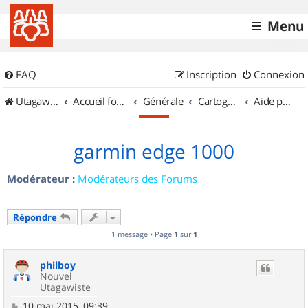
Menu
FAQ
Inscription
Connexion
UtagawaVTT (Randos VTT et VTTAE avec traces GPS)
Accueil forum
Générale
Cartographie et GPS
Aide pour l'achat d'un GPS
garmin edge 1000
Modérateur :
Modérateurs des Forums
Répondre
1 message • Page
1
sur
1
philboy
Nouvel
Utagawiste
M
10 mai 2015, 09:39