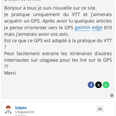
e
s
Bonjour à tous je suis nouvelle sur ce site.
s
Je pratique uniquement du VTT et j'aimerais
a
g
acquérir un GPS. Après avoir lu quelques articles
e
garmin
edge
je pense m'orienter vers le GPS
810
mais j'aimerais avoir vos avis.
Est ce que ce GPS est adapté à la pratique du VTT
?
Peut facilement extraire les itinéraires d'autres
internautes sur utagawa pour les lire sur le GPS
??
Merci
a
u
Salyen
t
Utagawiste
novice