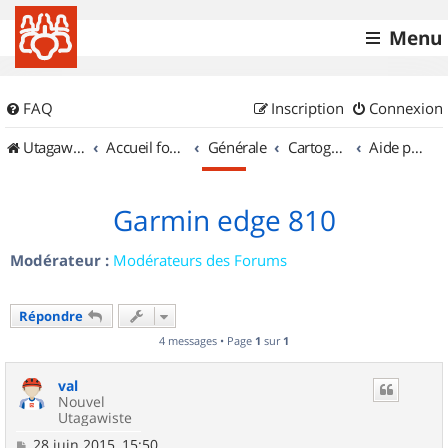
Menu
FAQ
Inscription
Connexion
UtagawaVTT (Randos VTT et VTTAE avec traces GPS)
Accueil forum
Générale
Cartographie et GPS
Aide pour l'achat d'un GPS
Garmin edge 810
Modérateur :
Modérateurs des Forums
Répondre
4 messages • Page
1
sur
1
val
Nouvel
Utagawiste
M
28 juin 2015, 15:50