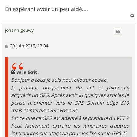
En espérant avoir un peu aidé....
a
u
johann.gouwy
t
M
29 juin 2015, 13:34
e
s
s
a
g
val a écrit :
e
Bonjour à tous je suis nouvelle sur ce site.
Je pratique uniquement du VTT et j'aimerais
acquérir un GPS. Après avoir lu quelques articles je
pense m'orienter vers le GPS Garmin edge 810
mais j'aimerais avoir vos avis.
Est ce que ce GPS est adapté à la pratique du VTT ?
Peut facilement extraire les itinéraires d'autres
internautes sur utagawa pour les lire sur le GPS ??