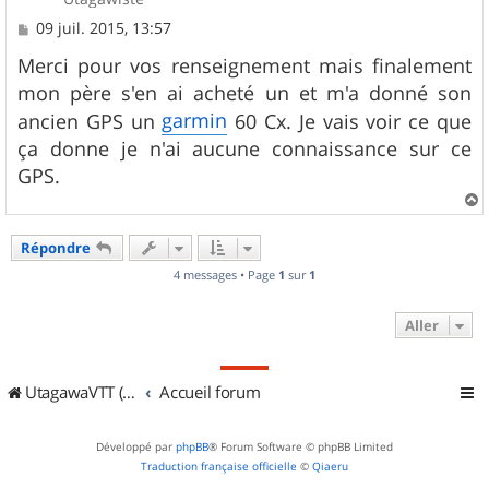
M
09 juil. 2015, 13:57
e
s
Merci pour vos renseignement mais finalement
s
mon père s'en ai acheté un et m'a donné son
a
g
garmin
ancien GPS un
60 Cx. Je vais voir ce que
e
ça donne je n'ai aucune connaissance sur ce
GPS.
a
u
Répondre
t
4 messages • Page
1
sur
1
Aller
UtagawaVTT (Randos VTT et VTTAE avec traces GPS)
Accueil forum
Développé par
phpBB
® Forum Software © phpBB Limited
Traduction française officielle
©
Qiaeru