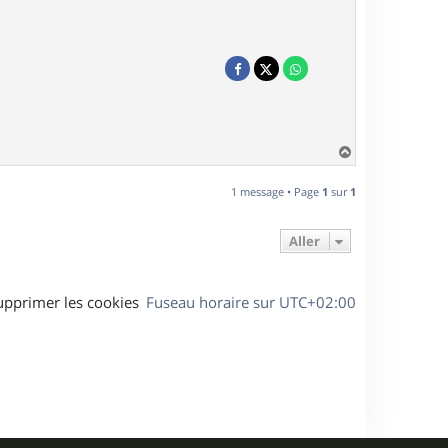
H
a
u
1 message • Page
1
sur
1
t
Aller
upprimer les cookies
Fuseau horaire sur
UTC+02:00