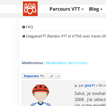
Parcours VTT
Blog
FAQ
UtagawaVTT (Randos VTT et VTTAE avec traces GP
Modérateur :
Modérateurs des Forums
Répondre
M
par
joss11
»
05 n
e
s
Salut, je souha
s
200€. J'ai sélec
a
g
Un autre modèl