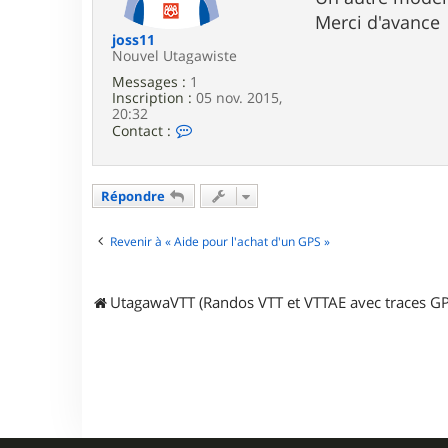
e
Merci d'avance
joss11
Nouvel Utagawiste
Messages :
1
Inscription :
05 nov. 2015,
20:32
C
Contact :
o
n
t
a
Répondre
c
t
e
Revenir à « Aide pour l'achat d'un GPS »
r
j
o
UtagawaVTT (Randos VTT et VTTAE avec traces GP
s
s
1
1