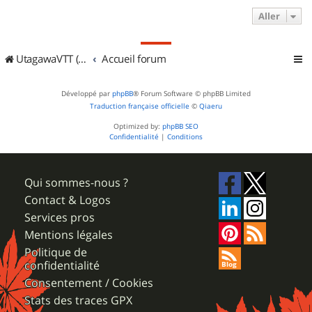
Aller
UtagawaVTT (Randos VTT et VTTAE avec traces GPS)
Accueil forum
Développé par
phpBB
® Forum Software © phpBB Limited
Traduction française officielle
©
Qiaeru
Optimized by:
phpBB SEO
Confidentialité
|
Conditions
Qui sommes-nous ?
Contact & Logos
Services pros
Mentions légales
Politique de
confidentialité
Consentement / Cookies
Stats des traces GPX