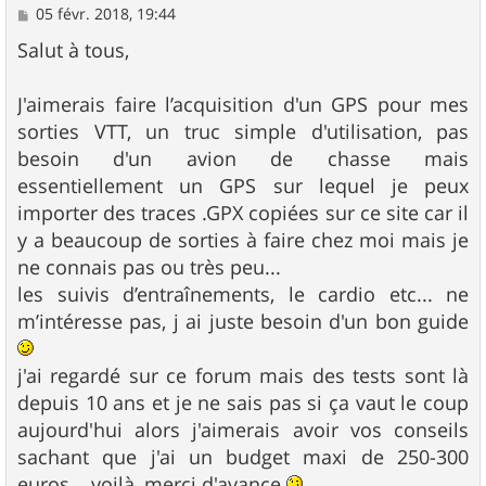
M
05 févr. 2018, 19:44
e
s
Salut à tous,
s
a
g
J'aimerais faire l’acquisition d'un GPS pour mes
e
sorties VTT, un truc simple d'utilisation, pas
besoin d'un avion de chasse mais
essentiellement un GPS sur lequel je peux
importer des traces .GPX copiées sur ce site car il
y a beaucoup de sorties à faire chez moi mais je
ne connais pas ou très peu...
les suivis d’entraînements, le cardio etc... ne
m’intéresse pas, j ai juste besoin d'un bon guide
j'ai regardé sur ce forum mais des tests sont là
depuis 10 ans et je ne sais pas si ça vaut le coup
aujourd'hui alors j'aimerais avoir vos conseils
sachant que j'ai un budget maxi de 250-300
euros... voilà, merci d'avance