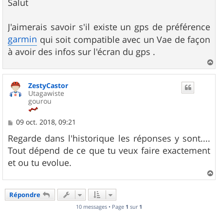
s
Salut
s
a
g
J'aimerais savoir s'il existe un gps de préférence
e
garmin
qui soit compatible avec un Vae de façon
à avoir des infos sur l'écran du gps .
a
u
ZestyCastor
t
Utagawiste
gourou
M
09 oct. 2018, 09:21
e
s
Regarde dans l'historique les réponses y sont....
s
Tout dépend de ce que tu veux faire exactement
a
g
et ou tu evolue.
e
a
u
Répondre
t
10 messages • Page
1
sur
1