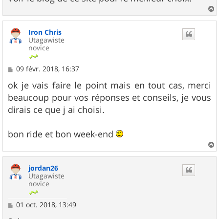
a
u
Iron Chris
t
Utagawiste
novice
M
09 févr. 2018, 16:37
e
s
ok je vais faire le point mais en tout cas, merci
s
beaucoup pour vos réponses et conseils, je vous
a
g
dirais ce que j ai choisi.
e
bon ride et bon week-end
a
u
jordan26
t
Utagawiste
novice
M
01 oct. 2018, 13:49
e