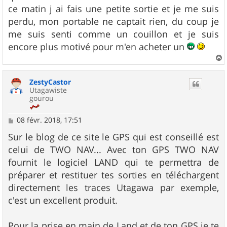
ce matin j ai fais une petite sortie et je me suis
perdu, mon portable ne captait rien, du coup je
me suis senti comme un couillon et je suis
encore plus motivé pour m'en acheter un
a
u
ZestyCastor
t
Utagawiste
gourou
M
08 févr. 2018, 17:51
e
s
Sur le blog de ce site le GPS qui est conseillé est
s
celui de TWO NAV... Avec ton GPS TWO NAV
a
g
fournit le logiciel LAND qui te permettra de
e
préparer et restituer tes sorties en téléchargent
directement les traces Utagawa par exemple,
c'est un excellent produit.
Pour la prise en main de Land et de ton GPS je te