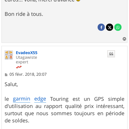
Bon ride à tous.
a
u
EvadeoX55
t
Utagawiste
expert
M
05 févr. 2018, 20:07
e
s
Salut,
s
a
g
garmin
edge
le
Touring est un GPS simple
e
d'utilisation au rapport qualité prix intéressant,
surtout que nous sommes toujours en période
de soldes.