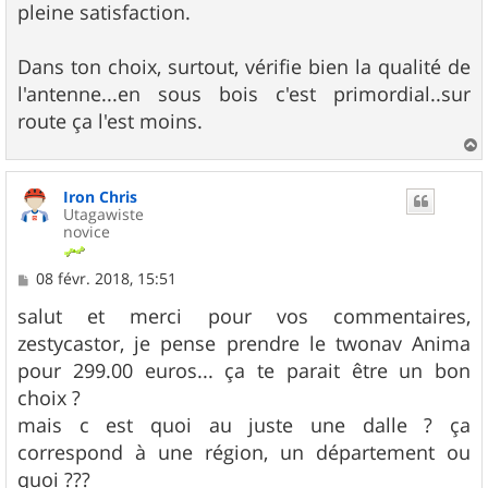
pleine satisfaction.
Dans ton choix, surtout, vérifie bien la qualité de
l'antenne...en sous bois c'est primordial..sur
route ça l'est moins.
a
u
Iron Chris
t
Utagawiste
novice
M
08 févr. 2018, 15:51
e
s
salut et merci pour vos commentaires,
s
zestycastor, je pense prendre le twonav Anima
a
g
pour 299.00 euros... ça te parait être un bon
e
choix ?
mais c est quoi au juste une dalle ? ça
correspond à une région, un département ou
quoi ???