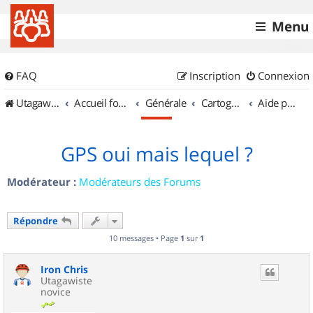
Menu
FAQ
Inscription
Connexion
UtagawaVTT (Randos VTT et VTTAE avec traces GPS)
Accueil forum
Générale
Cartographie et GPS
Aide pour l'achat d'un GPS
GPS oui mais lequel ?
Modérateur :
Modérateurs des Forums
Répondre
10 messages • Page
1
sur
1
Iron Chris
Utagawiste
novice