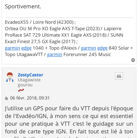
Sportivement.
EvadeoX55 / Loire Nord (42300) ;
Orbea Oiz M Pro XO Eagle AXS T-Tape (2023) / Lapierre
ProRace SAT 729 Ultimate XX1 Eagle AXS (2018) / SUNN
Exact Finest 27,5 GX Eagle (2017) ;
garmin
edge
1040 + Topo d'Alexis /
garmin
edge
840 Solar +
Topo UtagawaVTT /
garmin
Forerunner 245 Music
a
u
ZestyCastor
t
Utagawiste
gourou
M
06 févr. 2018, 09:31
e
s
J'utilise un GPS pour faire du VTT depuis l'époque
s
de l'Evadéo/IGN, à mon sens ce qui est essentiel
a
g
pour une pratique à VTT c'est le guidage sur un
e
fond de carte type IGN. En fait tout est lié à ton