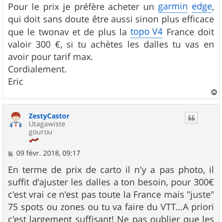
garmin
edge
Pour le prix je préfère acheter un
,
a
g
qui doit sans doute être aussi sinon plus efficace
e
topo V4
que le twonav et de plus la
France doit
valoir 300 €, si tu achètes les dalles tu vas en
avoir pour tarif max.
Cordialement.
Eric
a
u
ZestyCastor
t
Utagawiste
gourou
M
09 févr. 2018, 09:17
e
s
En terme de prix de carto il n'y a pas photo, il
s
suffit d'ajuster les dalles a ton besoin, pour 300€
a
g
c'est vrai ce n'est pas toute la France mais "juste"
e
75 spots ou zones ou tu va faire du VTT...A priori
c'est largement suffisant! Ne pas oublier que les