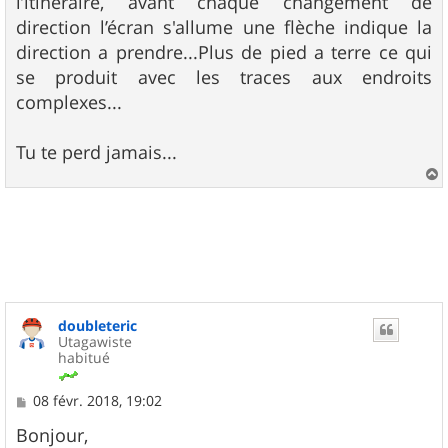
l’itinéraire, avant chaque changement de
direction l’écran s'allume une flèche indique la
direction a prendre...Plus de pied a terre ce qui
se produit avec les traces aux endroits
complexes...
Tu te perd jamais...
a
u
t
doubleteric
Utagawiste
habitué
M
08 févr. 2018, 19:02
e
s
Bonjour,
s