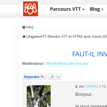
Parcours VTT
Blog
FAQ
UtagawaVTT (Randos VTT et VTTAE avec traces GP
FAUT-IL I
Modérateur :
Modérateurs des Forums
Répondre
M
par
Gibfen2
»
12 
e
s
Bonjour,
s
a
g
Je vous propose