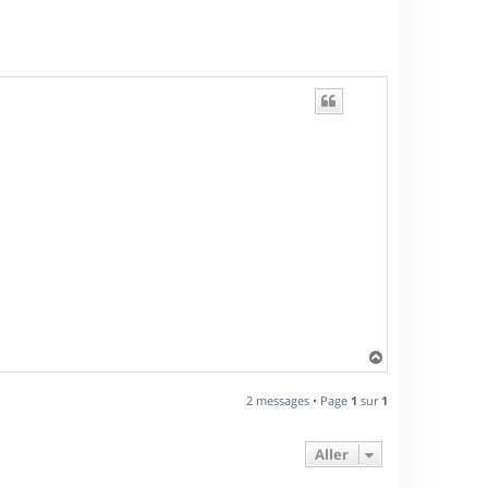
H
a
u
2 messages • Page
1
sur
1
t
Aller