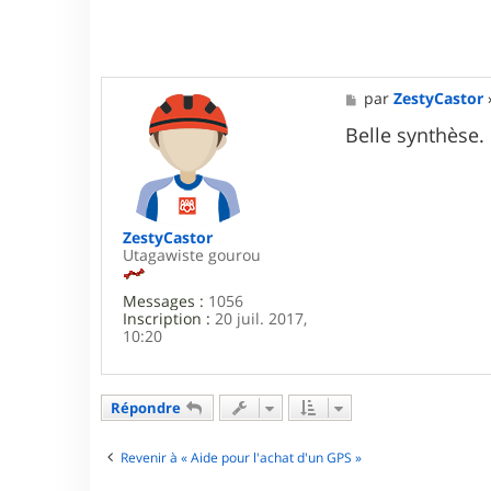
M
par
ZestyCastor
e
s
Belle synthèse.
s
a
g
e
ZestyCastor
Utagawiste gourou
Messages :
1056
Inscription :
20 juil. 2017,
10:20
Répondre
Revenir à « Aide pour l'achat d'un GPS »