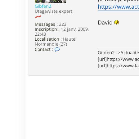
e
https://www.act
Gibfen2
Utagawiste expert
David
Messages :
323
Inscription :
12 janv. 2009,
22:43
Localisation :
Haute
Normandie (27)
C
Contact :
Gibfen2 ->Actualité,
o
n
[url]https://www.ac
t
[url]https://www.f
a
c
t
e
r
G
i
b
f
e
n
2