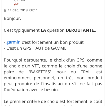
M
11 déc. 2019, 08:11
e
s
Bonjour,
s
a
g
C'est typiquement
LA
question
DEROUTANTE..
e
garmin
-
c'est forcement un bon produit
- C'est un GPS HAUT de GAMME
Pourquoi déroutante, le choix d'un GPS, comme
le choix d'un VTT, comme le choix d'une bonne
paire de "BAKETTES" pour du TRAIL est
éminemment personnel, un très bon produit
peut produire de l'insatisfaction s'il ne fait pas
l’adéquation avec le besoin.
Le premier critère de choix est forcement le coût