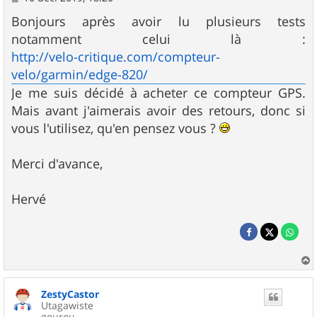
e
s
Bonjours après avoir lu plusieurs tests
s
notamment celui là :
a
g
http://velo-critique.com/compteur-
e
velo/garmin/edge-820/
Je me suis décidé à acheter ce compteur GPS.
Mais avant j'aimerais avoir des retours, donc si
vous l'utilisez, qu'en pensez vous ?
Merci d'avance,
Hervé
a
u
ZestyCastor
t
Utagawiste
gourou