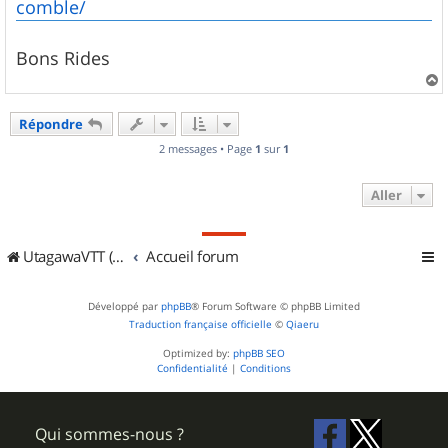
comble/
Bons Rides
a
u
Répondre
t
2 messages • Page
1
sur
1
Aller
UtagawaVTT (Randos VTT et VTTAE avec traces GPS)
Accueil forum
Développé par
phpBB
® Forum Software © phpBB Limited
Traduction française officielle
©
Qiaeru
Optimized by:
phpBB SEO
Confidentialité
|
Conditions
Qui sommes-nous ?