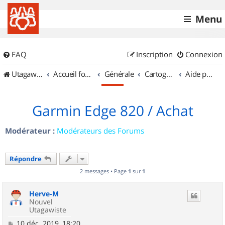
Menu
FAQ
Inscription
Connexion
UtagawaVTT (Randos VTT et VTTAE avec traces GPS)
Accueil forum
Générale
Cartographie et GPS
Aide pour l'achat d'un GPS
Garmin Edge 820 / Achat
Modérateur :
Modérateurs des Forums
Répondre
2 messages • Page
1
sur
1
Herve-M
Nouvel
Utagawiste
M
10 déc. 2019, 18:20