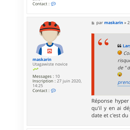
C
Contact :
o
n
t
a
M
par
maskarin
»
2
c
e
t
s
e
s
r
a
L
g
Lar
a
e
Com
r
s
maskarin
risqu
e
Utagawiste novice
de " d
n
Messages :
10
Inscription :
27 juin 2020,
prend
14:25
C
Contact :
o
n
Réponse hyper 
t
qu'il y en ai d
a
c
date et c'est du
t
e
r