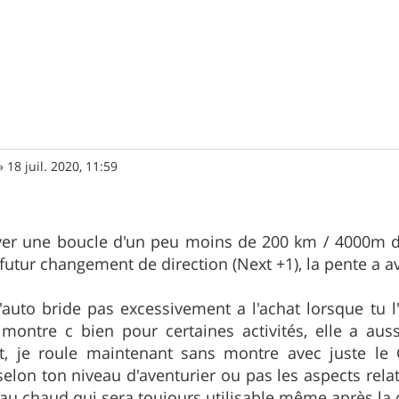
»
18 juil. 2020, 11:59
ever une boucle d'un peu moins de 200 km / 4000m 
futur changement de direction (Next +1), la pente a av
'auto bride pas excessivement a l'achat lorsque tu l
a montre c bien pour certaines activités, elle a auss
it, je roule maintenant sans montre avec juste le
elon ton niveau d'aventurier ou pas les aspects relatif
au chaud qui sera toujours utilisable même après la c