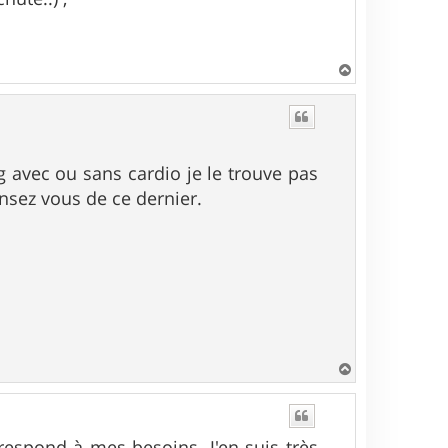
H
a
u
t
 avec ou sans cardio je le trouve pas
nsez vous de ce dernier.
H
a
u
t
espond à mes besoins. J'en suis très