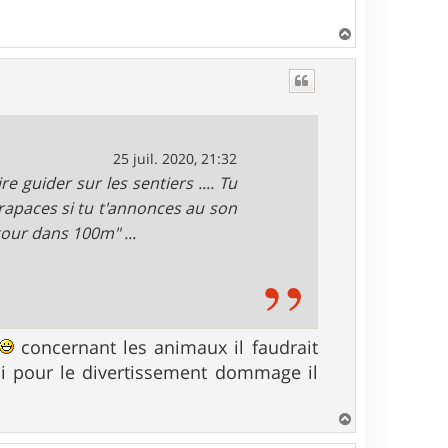
H
a
u
t
25 juil. 2020, 21:32
 guider sur les sentiers .... Tu
 rapaces si tu t'annonces au son
-tour dans 100m" ...
concernant les animaux il faudrait
 pour le divertissement dommage il
H
a