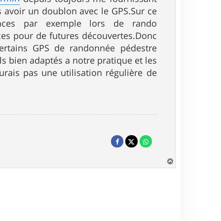
as avoir un doublon avec le GPS.Sur ce
races par exemple lors de rando
aces pour de futures découvertes.Donc
 certains GPS de randonnée pédestre
s bien adaptés a notre pratique et les
urais pas une utilisation régulière de
H
a
u
t