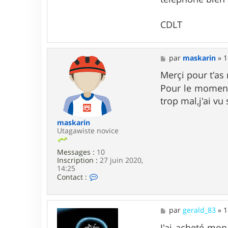
CDLT
M
par
maskarin
»
1
e
s
Merçi pour t'as
s
Pour le moment 
a
g
trop mal,j'ai v
e
maskarin
Utagawiste novice
Messages :
10
Inscription :
27 juin 2020,
14:25
C
Contact :
o
n
t
a
M
par
gerald_83
»
1
c
e
t
s
J'ai acheté mo