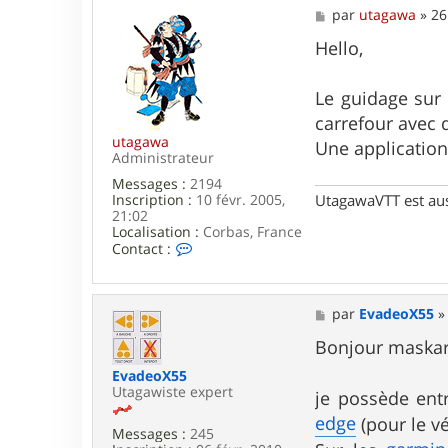
m
M
par
utagawa
»
26
a
e
s
s
Hello,
k
s
a
a
r
g
Le guidage sur 
i
e
n
carrefour avec 
utagawa
Une application
Administrateur
Messages :
2194
UtagawaVTT est au
Inscription :
10 févr. 2005,
21:02
Localisation :
Corbas, France
C
Contact :
o
n
t
a
M
par
EvadeoX55
c
e
t
s
Bonjour maskar
e
s
r
EvadeoX55
a
u
Utagawiste expert
g
je possède ent
t
e
edge
(pour le vé
a
Messages :
245
g