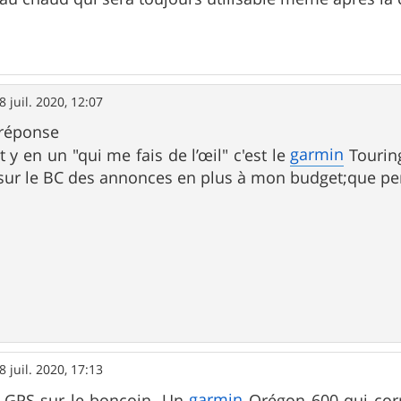
8 juil. 2020, 12:07
 réponse
garmin
y en un "qui me fais de l’œil" c'est le
Touring
u sur le BC des annonces en plus à mon budget;que pe
8 juil. 2020, 17:13
garmin
n GPS sur le boncoin. Un
Orégon 600 qui corr