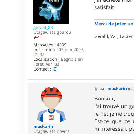
e
s
satisfait.
r
a
m
g
a
e
s
Merci de jeter un 
k
gerald_83
a
Utagawiste gourou
Gérald, Var, Lapie
r
i
Messages :
4939
n
Inscription :
03 juin 2007,
21:37
Localisation :
Bagnols en
Forêt, Var, 83
C
Contact :
o
n
t
a
M
par
maskarin
»
2
c
e
t
s
Bonsoir,
e
s
g
J'ai trouvé un
r
a
g
g
le net je ne tr
e
e
Est-ce que ce d
r
a
maskarin
m'intéressait p
l
Utagawiste novice