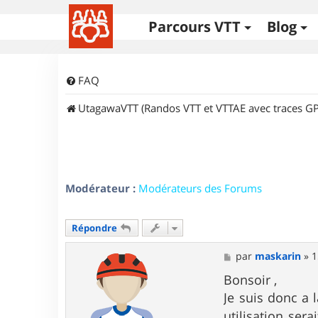
Parcours VTT
Blog
FAQ
UtagawaVTT (Randos VTT et VTTAE avec traces GP
Modérateur :
Modérateurs des Forums
Répondre
M
par
maskarin
»
1
e
s
Bonsoir ,
s
Je suis donc a
a
g
utilisation ser