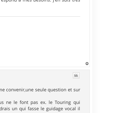
H
a
u
t
me convenir,une seule question et sur
ous ne le font pas ex. le Touring qui
drais un qui fasse le guidage vocal il