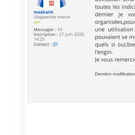
e
toutes les indi
maskarin
dernier je v
Utagawiste novice
organisées,pouv
une utilisatio
Messages :
10
Inscription :
27 juin 2020,
pouvaient se mo
14:25
C
quels si oui;bi
Contact :
o
l'engin.
n
t
Je vous remerci
a
c
t
Dernière modificatio
e
r
m
a
s
k
a
r
i
n