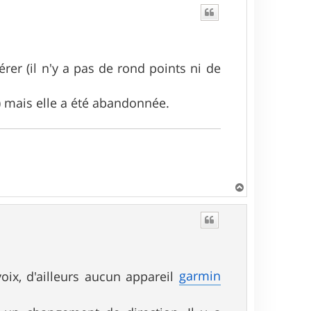
u
t
érer (il n'y a pas de rond points ni de
) mais elle a été abandonnée.
H
a
u
t
garmin
oix, d'ailleurs aucun appareil