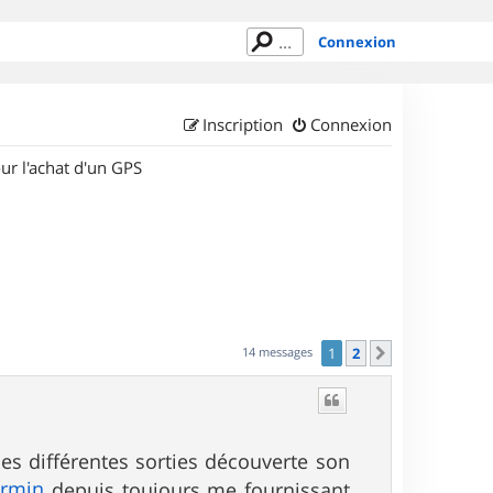
Connexion
Inscription
Connexion
ur l'achat d'un GPS
14 messages
1
2
Suivant
s différentes sorties découverte son
armin
depuis toujours me fournissant