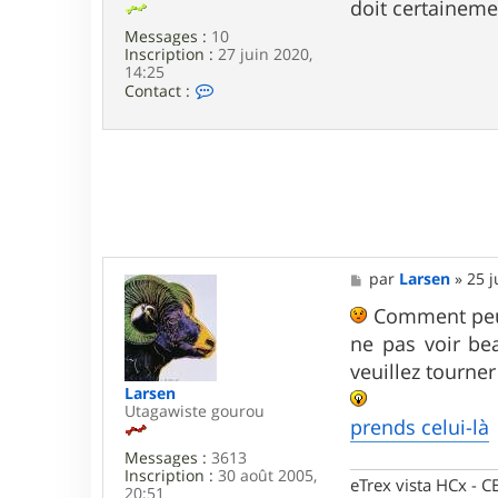
d
doit certaineme
_
Messages :
10
8
Inscription :
27 juin 2020,
3
14:25
C
Contact :
o
n
t
a
c
t
e
r
m
a
M
par
Larsen
»
25 j
s
e
k
s
Comment peut-
a
s
r
ne pas voir be
a
i
g
veuillez tourner 
n
e
Larsen
Utagawiste gourou
prends celui-là
Messages :
3613
Inscription :
30 août 2005,
eTrex vista HCx -
20:51