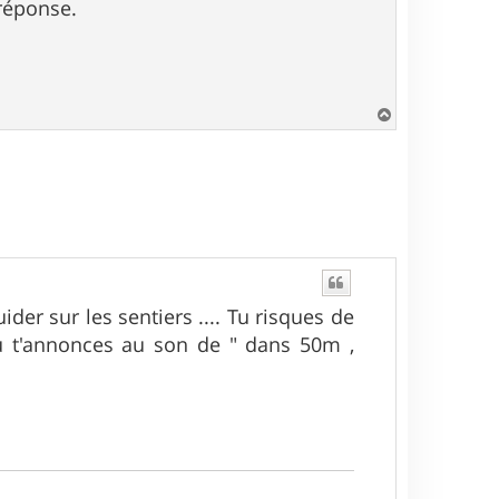
 réponse.
H
a
u
t
er sur les sentiers .... Tu risques de
tu t'annonces au son de " dans 50m ,