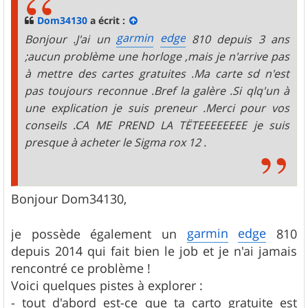
a
g
Dom34130
a écrit :
e
garmin
edge
Bonjour .J'ai un
810 depuis 3 ans
;aucun problème une horloge ,mais je n'arrive pas
à mettre des cartes gratuites .Ma carte sd n'est
pas toujours reconnue .Bref la galère .Si qlq'un à
une explication je suis preneur .Merci pour vos
conseils .CA ME PREND LA TËTEEEEEEEE je suis
presque à acheter le Sigma rox 12 .
Bonjour Dom34130,
garmin
edge
je possède également un
810
depuis 2014 qui fait bien le job et je n'ai jamais
rencontré ce problème !
Voici quelques pistes à explorer :
- tout d'abord est-ce que ta carto gratuite est