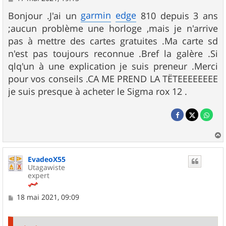
e
s
garmin
edge
Bonjour .J'ai un
810 depuis 3 ans
s
;aucun problème une horloge ,mais je n'arrive
a
g
pas à mettre des cartes gratuites .Ma carte sd
e
n'est pas toujours reconnue .Bref la galère .Si
qlq'un à une explication je suis preneur .Merci
pour vos conseils .CA ME PREND LA TËTEEEEEEEE
je suis presque à acheter le Sigma rox 12 .
a
u
EvadeoX55
t
Utagawiste
expert
M
18 mai 2021, 09:09
e
s
s