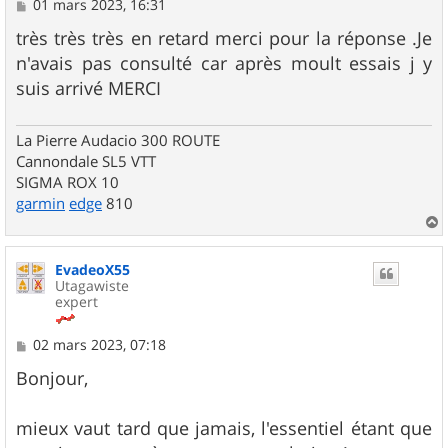
M
01 mars 2023, 16:31
e
s
très très très en retard merci pour la réponse .Je
s
n'avais pas consulté car après moult essais j y
a
g
suis arrivé MERCI
e
La Pierre Audacio 300 ROUTE
Cannondale SL5 VTT
SIGMA ROX 10
garmin
edge
810
a
u
EvadeoX55
t
Utagawiste
expert
M
02 mars 2023, 07:18
e
s
Bonjour,
s
a
g
mieux vaut tard que jamais, l'essentiel étant que
e