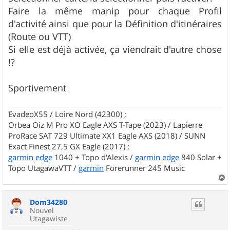
Faire la même manip pour chaque Profil
d'activité ainsi que pour la Définition d'itinéraires
(Route ou VTT)
Si elle est déjà activée, ça viendrait d'autre chose
!?
Sportivement
EvadeoX55 / Loire Nord (42300) ;
Orbea Oiz M Pro XO Eagle AXS T-Tape (2023) / Lapierre
ProRace SAT 729 Ultimate XX1 Eagle AXS (2018) / SUNN
Exact Finest 27,5 GX Eagle (2017) ;
garmin
edge
1040 + Topo d'Alexis /
garmin
edge
840 Solar +
Topo UtagawaVTT /
garmin
Forerunner 245 Music
a
u
Dom34280
t
Nouvel
Utagawiste