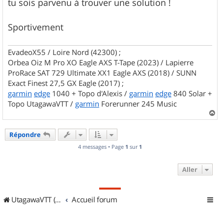
tu sois parvenu à trouver une solution !
Sportivement
EvadeoX55 / Loire Nord (42300) ;
Orbea Oiz M Pro XO Eagle AXS T-Tape (2023) / Lapierre
ProRace SAT 729 Ultimate XX1 Eagle AXS (2018) / SUNN
Exact Finest 27,5 GX Eagle (2017) ;
garmin
edge
1040 + Topo d'Alexis /
garmin
edge
840 Solar +
Topo UtagawaVTT /
garmin
Forerunner 245 Music
a
u
Répondre
t
4 messages • Page
1
sur
1
Aller
UtagawaVTT (Randos VTT et VTTAE avec traces GPS)
Accueil forum