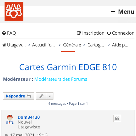
Menu
FAQ
Inscription
Connexion
UtagawaVTT (Randos VTT et VTTAE avec traces GPS)
Accueil forum
Générale
Cartographie et GPS
Aide pour l'achat d'un GPS
Cartes Garmin EDGE 810
Modérateur :
Modérateurs des Forums
Répondre
4 messages • Page
1
sur
1
Dom34130
Nouvel
Utagawiste
M
17 mai 2021, 19:13