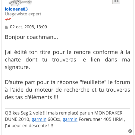
lolonene83
Utagawiste expert
M
02 oct. 2008, 13:09
e
s
Bonjour coachmanu,
s
a
g
J'ai édité ton titre pour le rendre conforme à la
e
charte dont tu trouveras le lien dans ma
signature.
D'autre part pour ta réponse "feuillette" le forum
à l'aide du moteur de recherche et tu trouveras
des tas d'éléments !!!
QBikes Seg 2 volé !!! mais remplacé par un MONDRAKER
DUNE 2010,
garmin
60Csx,
garmin
Forerunner 405 HRM ,
J'ai peur en descente !!!!