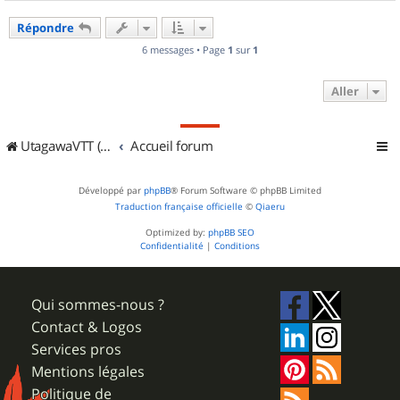
a
u
Répondre
t
6 messages • Page
1
sur
1
Aller
UtagawaVTT (Randos VTT et VTTAE avec traces GPS)
Accueil forum
Développé par
phpBB
® Forum Software © phpBB Limited
Traduction française officielle
©
Qiaeru
Optimized by:
phpBB SEO
Confidentialité
|
Conditions
Qui sommes-nous ?
Contact & Logos
Services pros
Mentions légales
Politique de