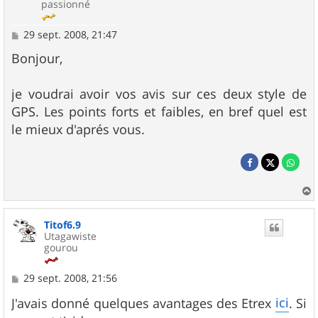
passionné
M
29 sept. 2008, 21:47
e
s
Bonjour,
s
a
g
je voudrai avoir vos avis sur ces deux style de
e
GPS. Les points forts et faibles, en bref quel est
le mieux d'aprés vous.
a
u
Titof6.9
t
Utagawiste
gourou
M
29 sept. 2008, 21:56
e
s
ici
J'avais donné quelques avantages des Etrex
. Si
s