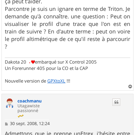
ça peut t'aider.
a
g
Parcontre je suis un ignare en terme de Triton. Je
e
demande qu'à connaître. une question : Peut on
visualiser le profil d'une trace que l'on est en
train de suivre ? En d'autre terme : peut on voire
le profil altimétrique de ce qu'il reste à parcourir
?
Dakota 20
embarqué sur X Control 2005
Un Forerunner 405 pour la CO et la CAP
Nouvelle version de
GPXtoXL
!!!
a
u
coachmanu
t
Utagawiste
passionné
M
30 sept. 2008, 12:24
e
s
Admettons que je prenne unEtrex, j'hésite entre