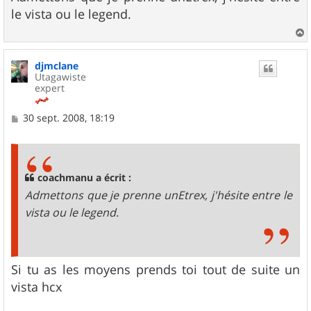
s
le vista ou le legend.
a
g
e
a
u
djmclane
t
Utagawiste
expert
M
30 sept. 2008, 18:19
e
s
s
a
g
coachmanu a écrit :
e
Admettons que je prenne unEtrex, j'hésite entre le
vista ou le legend.
Si tu as les moyens prends toi tout de suite un
vista hcx