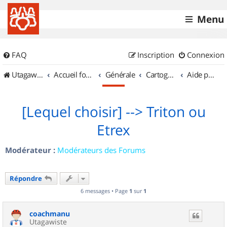
Menu
FAQ
Inscription
Connexion
UtagawaVTT (Randos VTT et VTTAE avec traces GPS)
Accueil forum
Générale
Cartographie et GPS
Aide pour l'achat d'un GPS
[Lequel choisir] --> Triton ou
Etrex
Modérateur :
Modérateurs des Forums
Répondre
6 messages • Page
1
sur
1
coachmanu
Utagawiste