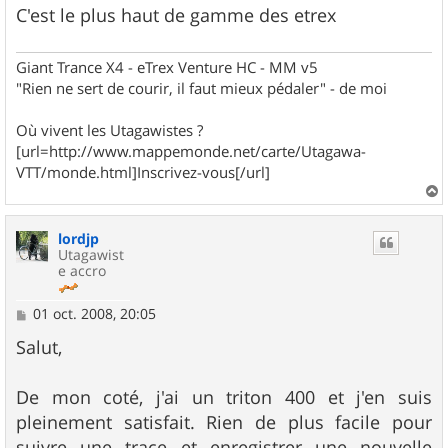
C'est le plus haut de gamme des etrex
Giant Trance X4 - eTrex Venture HC - MM v5
"Rien ne sert de courir, il faut mieux pédaler" - de moi
Où vivent les Utagawistes ?
[url=http://www.mappemonde.net/carte/Utagawa-
VTT/monde.html]Inscrivez-vous[/url]
a
u
lordjp
t
Utagawist
e accro
M
01 oct. 2008, 20:05
e
s
Salut,
s
a
g
De mon coté, j'ai un triton 400 et j'en suis
e
pleinement satisfait. Rien de plus facile pour
suivre une trace et enregistrer une nouvelle