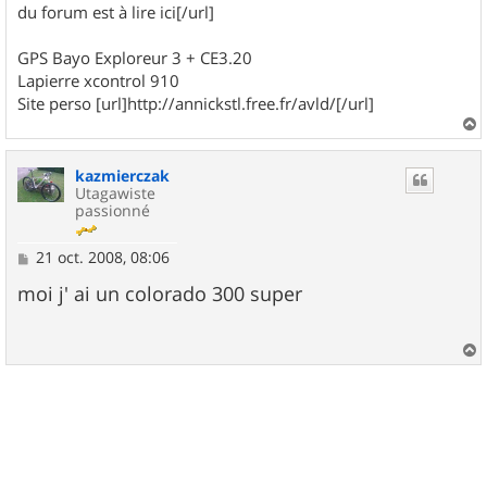
du forum est à lire ici[/url]
GPS Bayo Exploreur 3 + CE3.20
Lapierre xcontrol 910
Site perso [url]http://annickstl.free.fr/avld/[/url]
a
u
kazmierczak
t
Utagawiste
passionné
M
21 oct. 2008, 08:06
e
s
moi j' ai un colorado 300 super
s
a
g
e
a
u
t