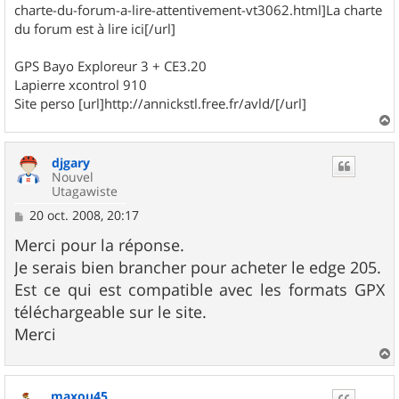
charte-du-forum-a-lire-attentivement-vt3062.html]La charte
du forum est à lire ici[/url]
GPS Bayo Exploreur 3 + CE3.20
Lapierre xcontrol 910
Site perso [url]http://annickstl.free.fr/avld/[/url]
a
u
djgary
t
Nouvel
Utagawiste
M
20 oct. 2008, 20:17
e
s
Merci pour la réponse.
s
Je serais bien brancher pour acheter le edge 205.
a
g
Est ce qui est compatible avec les formats GPX
e
téléchargeable sur le site.
Merci
a
u
maxou45
t