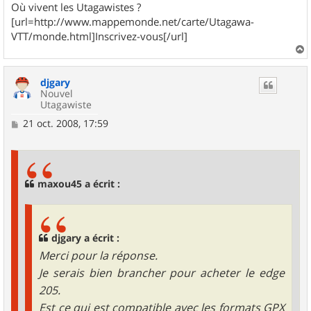
Où vivent les Utagawistes ?
[url=http://www.mappemonde.net/carte/Utagawa-
VTT/monde.html]Inscrivez-vous[/url]
a
u
djgary
t
Nouvel
Utagawiste
M
21 oct. 2008, 17:59
e
s
s
a
g
maxou45 a écrit :
e
djgary a écrit :
Merci pour la réponse.
Je serais bien brancher pour acheter le edge
205.
Est ce qui est compatible avec les formats GPX