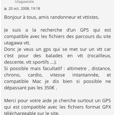
Utagawiste
M
20 oct. 2008, 19:18
e
s
Bonjour à tous, amis randonneur et vttistes.
s
a
g
Je suis a la recherche d'un GPS qui est
e
compatible avec les fichiers des parcours du site
utagawa vtt.
Donc je veus un gps qui se met sur un vtt car
c'est pour des balades en vtt (rocailleux,
descente, vtt sportifs ...).
Si possible mais facultatif : altimetre , distance,
chrono, cardio, vitesse intantannée, et
compatible Mac je dis bien si possible ne
dépassant pas les 350€ .
Merci pour votre aide je cherche surtout un GPS
qui est compatible avec les fichiers format GPX
téléchargeable sur le site.