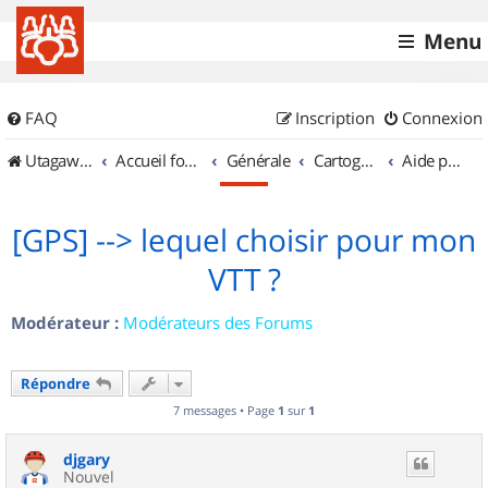
Menu
FAQ
Inscription
Connexion
UtagawaVTT (Randos VTT et VTTAE avec traces GPS)
Accueil forum
Générale
Cartographie et GPS
Aide pour l'achat d'un GPS
[GPS] --> lequel choisir pour mon
VTT ?
Modérateur :
Modérateurs des Forums
Répondre
7 messages • Page
1
sur
1
djgary
Nouvel