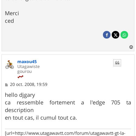
Merci
ced
a
u
maxou45
t
Utagawiste
gourou
M
20 oct. 2008, 19:59
e
s
hello djgary
s
ca ressemble fortement a l'edge 705 ta
a
g
description
e
en tout cas, il cumul tout ca.
[url=http://www.utagawavtt.com/forum/utagawavtt-gt-la-