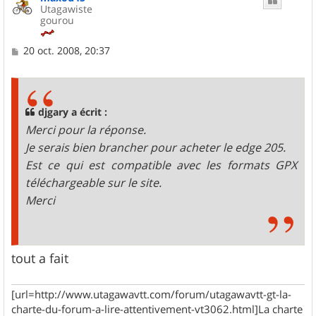
Utagawiste
gourou
M
20 oct. 2008, 20:37
e
s
s
a
g
djgary a écrit :
e
Merci pour la réponse.
Je serais bien brancher pour acheter le edge 205.
Est ce qui est compatible avec les formats GPX
téléchargeable sur le site.
Merci
tout a fait
[url=http://www.utagawavtt.com/forum/utagawavtt-gt-la-
charte-du-forum-a-lire-attentivement-vt3062.html]La charte