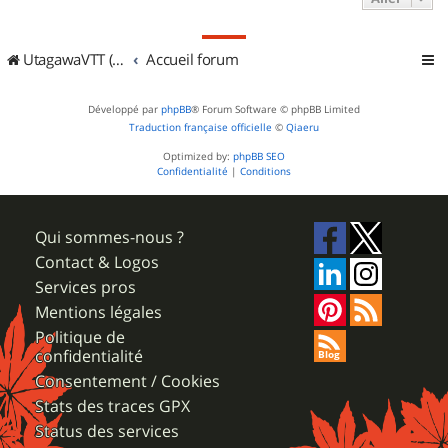
UtagawaVTT (Randos VTT et VTTAE avec traces GPS)
Accueil forum
Développé par
phpBB
® Forum Software © phpBB Limited
Traduction française officielle
©
Qiaeru
Optimized by:
phpBB SEO
Confidentialité
|
Conditions
Qui sommes-nous ?
Contact & Logos
Services pros
Mentions légales
Politique de
confidentialité
Consentement / Cookies
Stats des traces GPX
Status des services